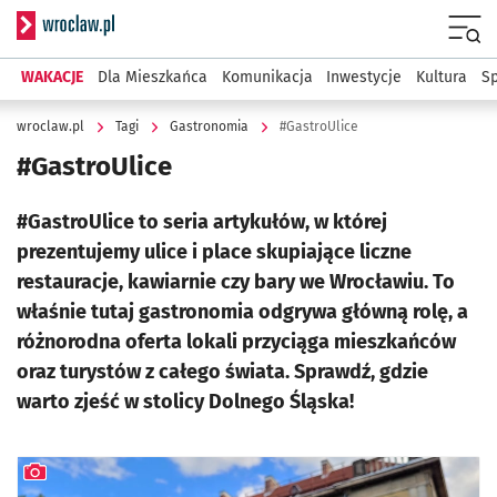
Serwis informacyjny wroclaw.pl
Menu
WAKACJE
Dla Mieszkańca
Komunikacja
Inwestycje
Kultura
Sp
wroclaw.pl
Tagi
Gastronomia
#GastroUlice
#GastroUlice
#GastroUlice to seria artykułów, w której
prezentujemy ulice i place skupiające liczne
restauracje, kawiarnie czy bary we Wrocławiu. To
właśnie tutaj gastronomia odgrywa główną rolę, a
różnorodna oferta lokali przyciąga mieszkańców
oraz turystów z całego świata. Sprawdź, gdzie
warto zjeść w stolicy Dolnego Śląska!