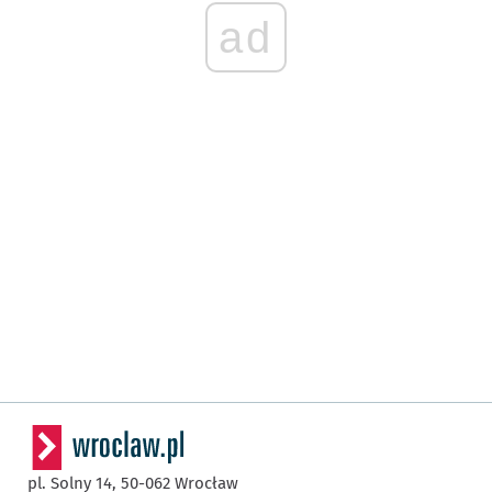
ad
pl. Solny 14,
50-062
Wrocław