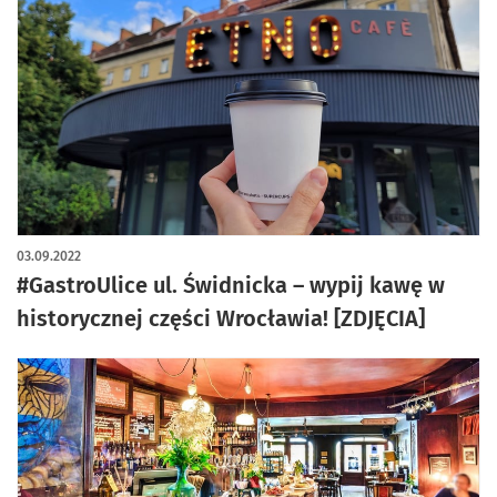
artykuł z galerią zdjęć
03.09.2022
#GastroUlice ul. Świdnicka – wypij kawę w
historycznej części Wrocławia! [ZDJĘCIA]