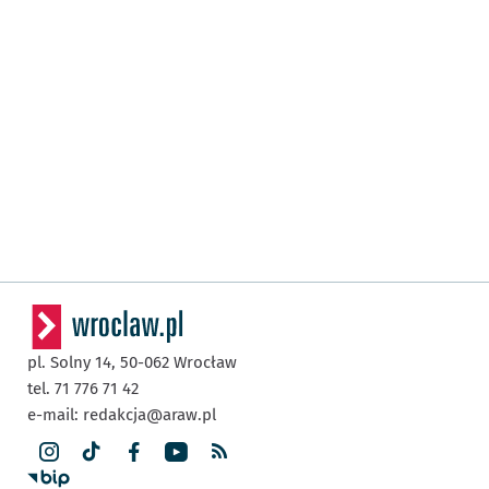
pl. Solny 14,
50-062
Wrocław
tel. 71 776 71 42
e-mail:
redakcja@araw.pl