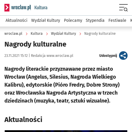
Serwis informacyjny wroclaw.pl podserwis: Kultura
Menu
Aktualności
Wydział Kultury
Polecamy
Stypendia
Festiwale
wroclaw.pl
Kultura
Wydział Kultury
Nagrody kulturalne
Nagrody kulturalne
Data publikacji:
Autor:
artykuł
23.11.2021 15:12 |
Redakcja www.wroclaw.pl
Udostępnij
Nagrody literackie przyznawane przez miasto
Wrocław (Angelus, Silesius, Nagroda Wielkiego
Kalibru), edytorskie (Pióro Fredry, Dobre Strony)
oraz Wrocławska Nagroda Artystyczna w trzech
dziedzinach (muzyka, teatr, sztuki wizualne).
Aktualności