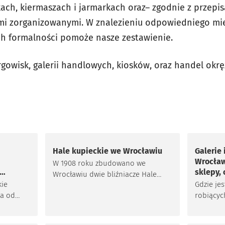
ach, kiermaszach i jarmarkach oraz– zgodnie z przep
mi zorganizowanymi. W znalezieniu odpowiedniego mie
ch formalności pomoże nasze zestawienie.
argowisk, galerii handlowych, kiosków, oraz handel okręż
Hale kupieckie we Wrocławiu
Galerie
Wrocław
W 1908 roku zbudowano we
sklepy, 
Wrocławiu dwie bliźniacze Hale
kie
Gdzie jes
Targowe i przeniesiono do nich
ka od
robiącyc
kupców z Rynku, Placu Solnego i
iełbasę,
handlowy
placu Nowy Targ. Dziś funkcjonuje
.
środków
w mieście 10 hal kupieckich ze