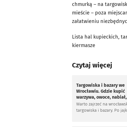
chmurką – na targowisk
mieście – poza miejsca
załatwieniu niezbędny
Lista hal kupieckich, t
kiermasze
Czytaj więcej
Targowiska i bazary we
Wrocławiu. Gdzie kupić
warzywa, owoce, nabiał,
wędliny, drób? [CENY]
Warto zajrzeć na wrocławs
targowiska i bazary. Po jaj
szczęśliwej kury, swojską k
prawdziwy zakwas na żurek