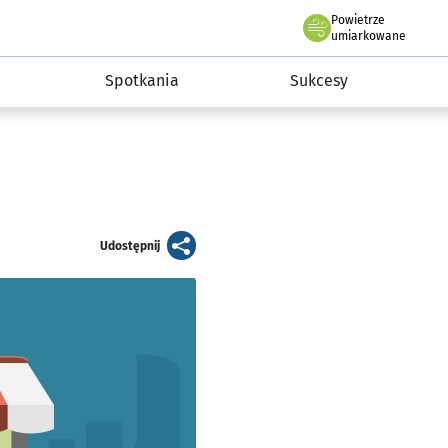
Powietrze
we Wrocławiu
a rozwoju przedsiębiorczości miasta Wrocławia
umiarkowane
Spotkania
Sukcesy
artykuł
Udostępnij