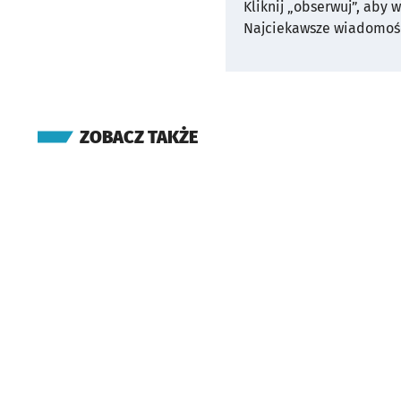
Kliknij „obserwuj”, aby 
Najciekawsze wiadomośc
ZOBACZ TAKŻE