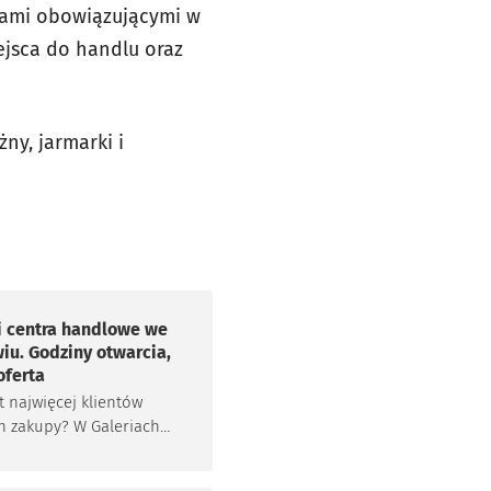
isami obowiązującymi w
jsca do handlu oraz
ny, jarmarki i
 i centra handlowe we
iu. Godziny otwarcia,
oferta
t najwięcej klientów
h zakupy? W Galeriach
ch! Jeśli nie masz
 na wynajem