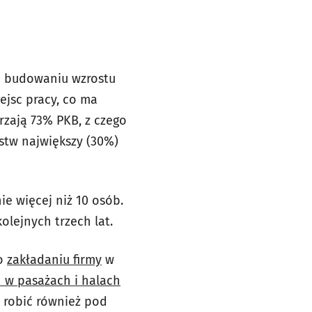
lę budowaniu wzrostu
ejsc pracy, co ma
rzają 73% PKB, z czego
stw największy (30%)
ie więcej niż 10 osób.
olejnych trzech lat.
o
zakładaniu firmy
w
h w pasażach i halach
 robić również pod