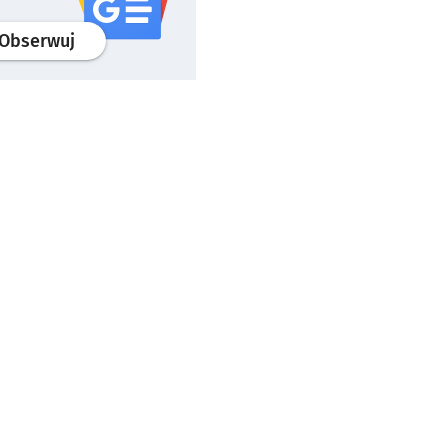
profil
google news
serwisu wroclaw.pl
Obserwuj