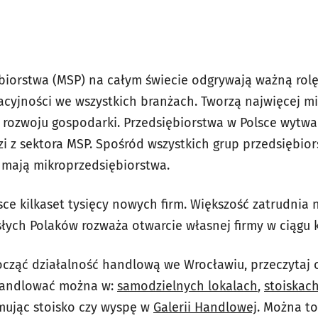
ębiorstwa (MSP) na całym świecie odgrywają ważną ro
cyjności we wszystkich branżach. Tworzą najwięcej mi
 rozwoju gospodarki. Przedsiębiorstwa w Polsce wytwa
 z sektora MSP. Spośród wszystkich grup przedsiębior
 mają mikroprzedsiębiorstwa.
ce kilkaset tysięcy nowych firm. Większość zatrudnia n
łych Polaków rozważa otwarcie własnej firmy w ciągu k
zpocząć działalność handlową we Wrocławiu, przeczytaj 
Handlować można w:
samodzielnych lokalach
,
stoiskac
mując stoisko czy wyspę w
Galerii Handlowej
. Można to