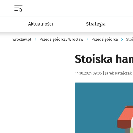
Menu główne portalu wroclaw.pl
Aktualności
Strategia
wroclaw.pl
Przedsiębiorczy Wrocław
Przedsiębiorca
Sto
Stoiska ha
Data publikacji:
Autor:
14.10.2024 09:06 |
Jarek Ratajczak
Kliknij, aby powiększyć