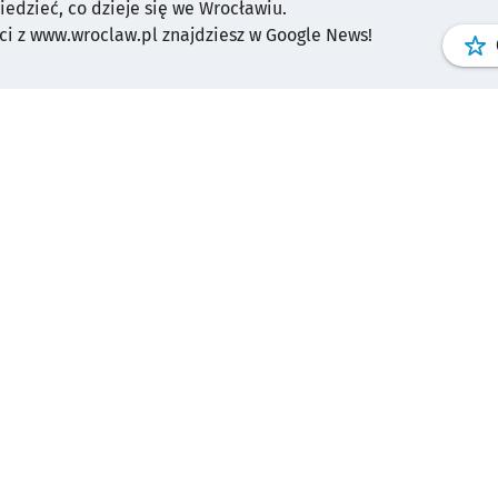
wiedzieć, co dzieje się we Wrocławiu.
plany na jej dalszy rozwój!
i z www.wroclaw.pl znajdziesz w Google News!