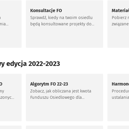
Konsultacje FO
Materia
m
Sprawdź, kiedy na twoim osiedlu
Pobierz 
ania
będą konsultowane projekty do
związane
najbliższej edycji Funduszu
Osiedlo
Osiedlowego.
y edycja 2022-2023
FO
Algorytm FO 22-23
Harmono
my
Zobacz, jak obliczana jest kwota
Procedu
oszonych
Funduszu Osiedlowego dla
ustalani
wskie
poszczególnych osiedli w edycji
wnioskó
lnej
2022-2023.
Osiedlo