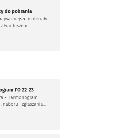
ły do pobrania
najważniejsze materiały
 z Funduszem
wym!
gram FO 22-23
ra - Harmonogram
a, naboru i zgłaszania
w do Funduszu
wego