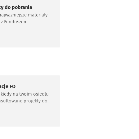
ły do pobrania
najważniejsze materiały
 z Funduszem
wym!
acje FO
 kiedy na twoim osiedlu
sultowane projekty do
zej edycji Funduszu
ego.