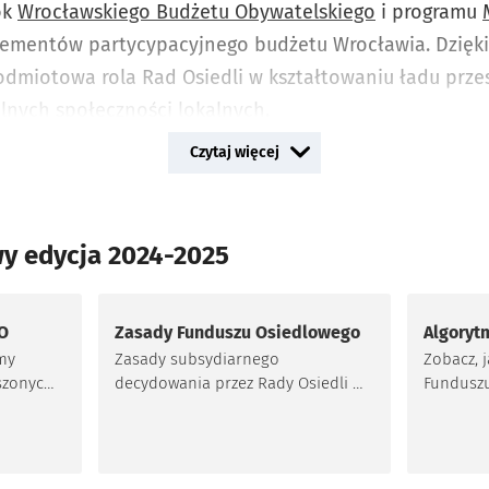
ok
Wrocławskiego Budżetu Obywatelskiego
i programu
lementów partycypacyjnego budżetu Wrocławia. Dzięk
dmiotowa rola Rad Osiedli w kształtowaniu ładu prze
ilnych społeczności lokalnych.
Czytaj więcej
y edycja 2024-2025
FO
Zasady Funduszu Osiedlowego
Algoryt
my
Zasady subsydiarnego
Zobacz, j
oszonych
decydowania przez Rady Osiedli o
Funduszu
wskie
realizacji inwestycji osiedlowych
poszczeg
lnej
w latach 2024-2025 w ramach III
2024-202
edycji tzw. Funduszu Osiedlowego.