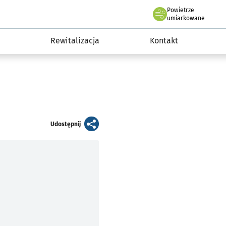
Powietrze
we Wrocławiu
awia
umiarkowane
Rewitalizacja
Kontakt
artykuł
Udostępnij