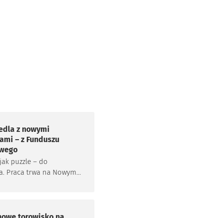
edla z nowymi
ami – z Funduszu
owego
jak puzzle – do
a. Praca trwa na Nowym
 Przedmieściu Oławskim.
tycje opłacone z
u Osiedlowego.
nowe torowisko na