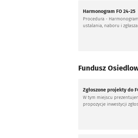
Harmonogram FO 24-25
Procedura - Harmonogra
ustalania, naboru i zgłasz
wniosków do Funduszu
Osiedlowego.
Fundusz Osiedlow
Zgłoszone projekty do 
W tym miejscu prezentuje
propozycje inwestycji zgł
do Funduszu przez wrocła
osiedla oraz stan ich aktua
weryfikacji.