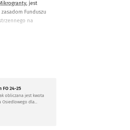
Mikrogranty
, jest
i zasadom Funduszu
strzennego na
m FO 24-25
ak obliczana jest kwota
 Osiedlowego dla
ólnych osiedli w edycji
5.