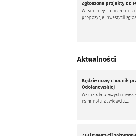
Zgłoszone projekty do 
W tym miejscu prezentuje
propozycje inwestycji zgł
do Funduszu przez wrocła
osiedla oraz stan ich aktua
weryfikacji.
Aktualności
Będzie nowy chodnik pr
Odolanowskiej
Ważna dla pieszych inwest
Psim Polu-Zawidawiu.
Wrocławskie Inwestycje wył
wykonawcę budowy chodn
wzdłuż ulicy Odolanowskiej
Inwestycja za 1,1 mln zł
realizowana będzie dzięki
278 inwestycji zgłoszon