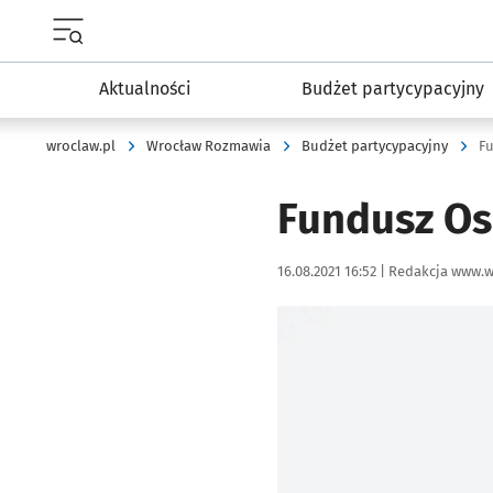
Menu główne portalu wroclaw.pl
Aktualności
Budżet partycypacyjny
wroclaw.pl
Wrocław Rozmawia
Budżet partycypacyjny
F
Fundusz Os
Data publikacji:
Autor:
16.08.2021 16:52 |
Redakcja www.w
Kliknij, aby powiększyć