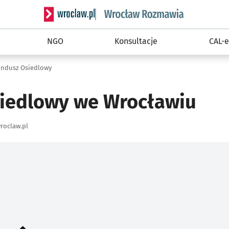
Serwis informacyjny wroclaw.pl podserwis: Rozm
NGO
Konsultacje
CAL-e
undusz Osiedlowy
iedlowy we Wrocławiu
roclaw.pl