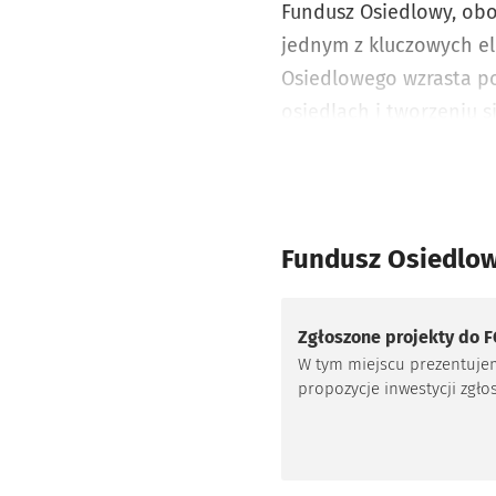
Fundusz Osiedlowy, ob
jednym z kluczowych e
Osiedlowego wzrasta po
osiedlach i tworzeniu s
Fundusz Osiedlow
Zgłoszone projekty do 
W tym miejscu prezentuje
propozycje inwestycji zgł
do Funduszu przez wrocła
osiedla oraz stan ich aktua
weryfikacji.