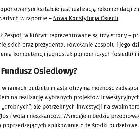
oponowanym kształcie jest realizacją rekomendacji z
wartych w raporcie –
Nowa Konstytucja Osiedli
.
ał
Zespół
, w którym reprezentowane są trzy strony – p
ejskich oraz prezydenta. Powołanie Zespołu i jego dzi
enia kompetencji jednostek pomocniczych (osiedli) i i
 Fundusz Osiedlowy?
le w ramach budżetu miasta otrzyma możność zadyspon
iem na realizację wybranych projektów inwestycyjnyc
ę „drobnych”, ale potrzebnych inwestycji na swoim ter
głos i wola mieszkańców. Wymogiem będzie przeprowa
h poprzedzających aplikowanie o te środki budżetowe.