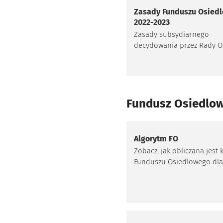
Zasady Funduszu Osied
2022-2023
Zasady subsydiarnego
decydowania przez Rady Os
realizacji inwestycji osied
w latach 2022-2023 w ramac
edycji tzw. Funduszu Osie
Fundusz Osiedlow
Algorytm FO
Zobacz, jak obliczana jest 
Funduszu Osiedlowego dla
poszczególnych osiedli.