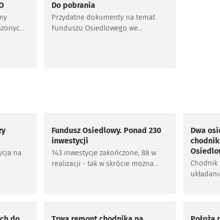
FO
Do pobrania
my
Przydatne dokumenty na temat
oszonych
Funduszu Osiedlowego we
wskie
Wrocławiu do pobrania.
lnej
Znajdziesz tu m.in. Zasady
Funduszu Osiedlowego, czy
Algorytm i podział środków na
osiedla.
zy
Fundusz Osiedlowy. Ponad 230
Dwa osi
inwestycji
chodnik
Osiedl
ycja na
143 inwestycje zakończone, 88 w
Chodnik 
realizacji - tak w skrócie można
układani
oniły
podsumować dwie pierwsze
Dworze i
ika
edycje wrocławskiego Funduszu
To inwes
.
Osiedlowego. Co warte
Fundusz
odnotowania, z pierwszej edycji
FO aż 34 z 48 osiedli zrealizowały
ych do
Trwa remont chodnika na
Położą 