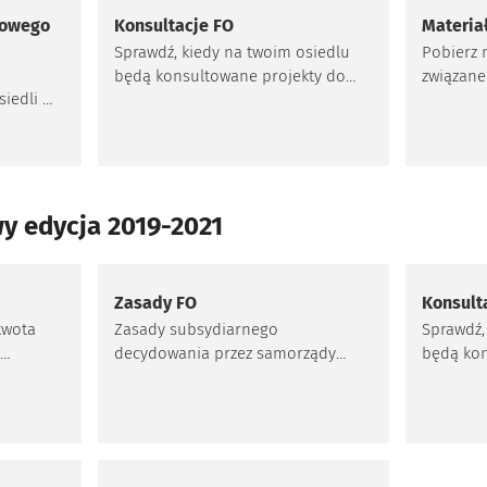
lowego
Konsultacje FO
Materia
Sprawdź, kiedy na twoim osiedlu
Pobierz 
będą konsultowane projekty do
związane
iedli o
najbliższej edycji Funduszu
Osiedlo
lowych
Osiedlowego.
h II
dlowego
y edycja 2019-2021
Zasady FO
Konsult
kwota
Zasady subsydiarnego
Sprawdź,
decydowania przez samorządy
będą kon
osiedlowe o realizacji
najbliżs
osiedlowych inwestycji w latach
Osiedlow
2020-2021 w ramach tzw. Funduszu
Osiedlowego