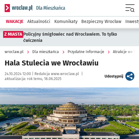
Serwis informacyjny wroclaw.pl podserwis: Dla mieszkańca
Menu
WAKACJE
Aktualności
Komunikaty
Bezpieczny Wrocław
Inwest
Z MIASTA
Policyjny śmigłowiec nad Wrocławiem. To tylko
ćwiczenia
wroclaw.pl
Dla mieszkańca
Przydatne Informacje
Atrakcje we W
Hala Stulecia we Wrocławiu
Data publikacji:
Autor:
24.10.2024 12:00 |
Redakcja www.wroclaw.pl
|
artykuł
Udostępnij
aktualizacja:
rok temu, 18.06.2025
Kliknij, aby powiększyć