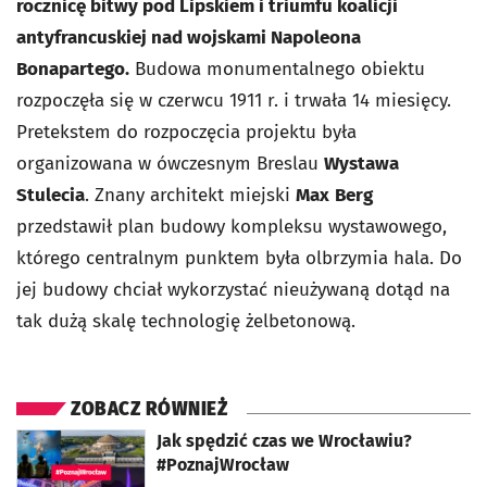
rocznicę bitwy pod Lipskiem i triumfu koalicji
antyfrancuskiej nad wojskami Napoleona
Bonapartego.
Budowa monumentalnego obiektu
rozpoczęła się w czerwcu 1911 r. i trwała 14 miesięcy.
Pretekstem do rozpoczęcia projektu była
organizowana w ówczesnym Breslau
Wystawa
Stulecia
. Znany architekt miejski
Max
Berg
przedstawił plan budowy kompleksu wystawowego,
którego centralnym punktem była olbrzymia hala. Do
jej budowy chciał wykorzystać nieużywaną dotąd na
tak dużą skalę technologię żelbetonową.
ZOBACZ RÓWNIEŻ
otworzy się w nowej karcie
Jak spędzić czas we Wrocławiu?
#PoznajWrocław