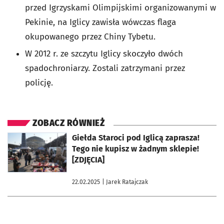
przed Igrzyskami Olimpijskimi organizowanymi w
Pekinie, na Iglicy zawisła wówczas flaga
okupowanego przez Chiny Tybetu.
W 2012 r. ze szczytu Iglicy skoczyło dwóch
spadochroniarzy. Zostali zatrzymani przez
policję.
ZOBACZ RÓWNIEŻ
otworzy się w nowej karcie
Giełda Staroci pod Iglicą zaprasza!
Tego nie kupisz w żadnym sklepie!
[ZDJĘCIA]
22.02.2025
| Jarek Ratajczak