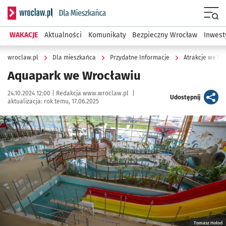
Serwis informacyjny wroclaw.pl podserwis: Dla mieszkańca
Menu
WAKACJE
Aktualności
Komunikaty
Bezpieczny Wrocław
Inwest
wroclaw.pl
Dla mieszkańca
Przydatne Informacje
Atrakcje we W
Aquapark we Wrocławiu
Data publikacji:
Autor:
24.10.2024 12:00 |
Redakcja www.wroclaw.pl
|
artykuł
Udostępnij
aktualizacja:
rok temu, 17.06.2025
Kliknij, aby powiększyć
Tomasz Hołod