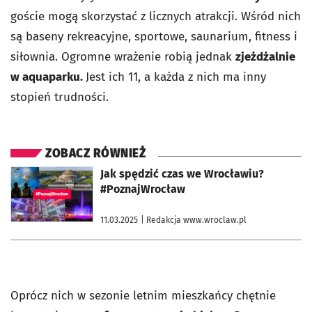
goście mogą skorzystać z licznych atrakcji. Wśród nich
są baseny rekreacyjne, sportowe, saunarium, fitness i
siłownia. Ogromne wrażenie robią jednak
zjeżdżalnie
w aquaparku.
Jest ich 11, a każda z nich ma inny
stopień trudności.
ZOBACZ RÓWNIEŻ
otworzy się w nowej karcie
Jak spędzić czas we Wrocławiu?
#PoznajWrocław
11.03.2025
| Redakcja www.wroclaw.pl
Oprócz nich w sezonie letnim mieszkańcy chętnie