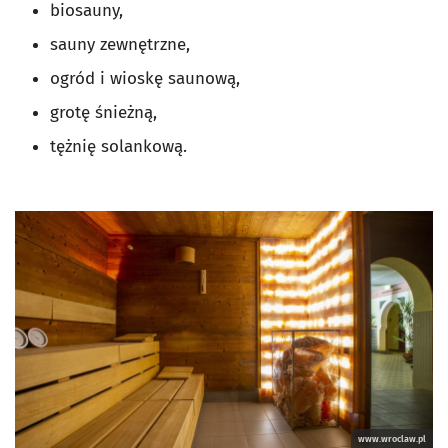
biosauny,
sauny zewnętrzne,
ogród i wioskę saunową,
grotę śnieżną,
tężnię solankową.
www.wroclaw.pl