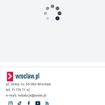
pl. Solny 14,
50-062
Wrocław
tel. 71 776 71 42
e-mail:
redakcja@araw.pl