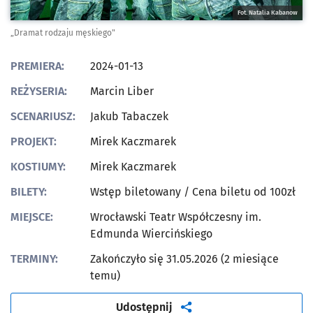
Fot. Natalia Kabanow
„Dramat rodzaju męskiego"
PREMIERA:
2024-01-13
REŻYSERIA:
Marcin Liber
SCENARIUSZ:
Jakub Tabaczek
PROJEKT:
Mirek Kaczmarek
KOSTIUMY:
Mirek Kaczmarek
BILETY:
Wstęp biletowany
/ Cena biletu od 100zł
MIEJSCE:
Wrocławski Teatr Współczesny im.
Edmunda Wiercińskiego
TERMINY:
Zakończyło się 31.05.2026 (2 miesiące
temu)
artykuł
Udostępnij