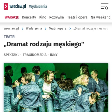
Serwis informacyjny wroclaw.pl podserwis: Wydarzenia
Menu
WAKACJE
Koncerty
Kino
Rozrywka
Teatr i opera
Na weekend
wroclaw.pl
Wydarzenia
Teatr i opera
„Dramat rodzaju męskiego"
TEATR
„Dramat rodzaju męskiego"
SPEKTAKL
TRAGIKOMEDIA
INNY
Kliknij, aby powiększyć