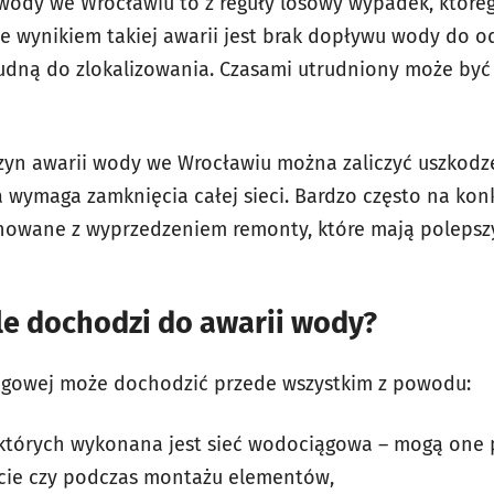
ody we Wrocławiu to z reguły losowy wypadek, którego
ze wynikiem takiej awarii jest brak dopływu wody do o
rudną do zlokalizowania. Czasami utrudniony może by
zyn awarii wody we Wrocławiu można zaliczyć uszkod
a wymaga zamknięcia całej sieci. Bardzo często na ko
nowane z wyprzedzeniem remonty, które mają polepszy
le dochodzi do awarii wody?
iągowej może dochodzić przede wszystkim z powodu:
 których wykonana jest sieć wodociągowa – mogą one
rcie czy podczas montażu elementów,