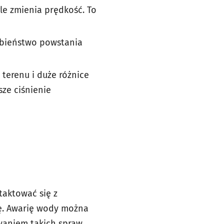
le zmienia prędkość. To
obieństwo powstania
terenu i duże różnice
sze ciśnienie
taktować się z
ę. Awarię wody można
ywaniem takich spraw