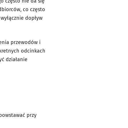
 często nie da się
dbiorców, co często
ć wyłącznie dopływ
zenia przewodów i
nkretnych odcinkach
ć działanie
 powstawać przy