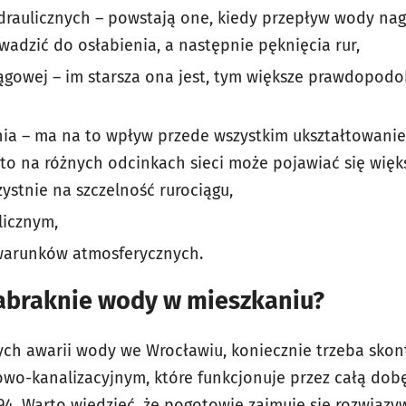
draulicznych – powstają one, kiedy przepływ wody nag
wadzić do osłabienia, a następnie pęknięcia rur,
ągowej – im starsza ona jest, tym większe prawdopod
nia – ma na to wpływ przede wszystkim ukształtowanie 
 to na różnych odcinkach sieci może pojawiać się więk
ystnie na szczelność rurociągu,
licznym,
 warunków atmosferycznych.
zabraknie wody w mieszkaniu?
ych awarii wody we Wrocławiu, koniecznie trzeba skon
o-kanalizacyjnym, które funkcjonuje przez całą dob
4. Warto wiedzieć, że pogotowie zajmuje się rozwiąz