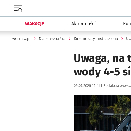
Menu główne portalu wroclaw.pl
WAKACJE
Aktualności
Kom
wroclaw.pl
Dla mieszkańca
Komunikaty i ostrzeżenia
Uw
Uwaga, na 
wody 4-5 s
Data publikacji:
Autor:
09.07.2026 15:41 |
Redakcja www.w
Kliknij, aby powiększyć