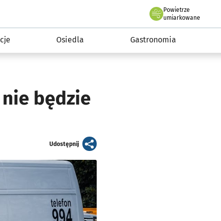
Powietrze
we Wrocławiu
 mieszkańca
umiarkowane
cje
Osiedla
Gastronomia
 nie będzie
artykuł
Udostępnij