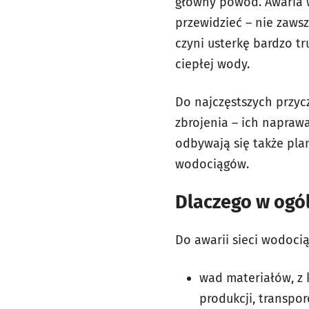
główny powód. Awaria w
przewidzieć – nie zaws
czyni usterkę bardzo t
ciepłej wody.
Do najczęstszych przyc
zbrojenia – ich napraw
odbywają się także pla
wodociągów.
Dlaczego w ogó
Do awarii sieci wodoc
wad materiałów, z
produkcji, transpo