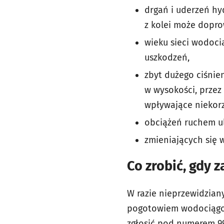
drgań i uderzeń hy
z kolei może dopro
wieku sieci wodoci
uszkodzeń,
zbyt dużego ciśnie
w wysokości, przez
wpływające niekorz
obciążeń ruchem u
zmieniających się
Co zrobić, gdy 
W razie nieprzewidzian
pogotowiem wodociągow
zgłosić pod numerem 99