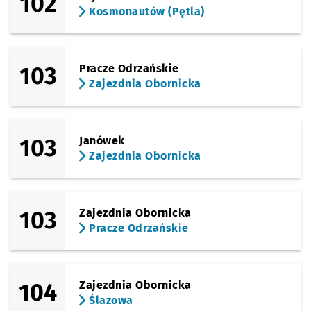
102
Kosmonautów (Pętla)
(Sowia)
Sprawdź propo
Chłodna
Czas prze
Chłodna
82'
(Sowia)
Sprawdź propo
Sowia
Czas prze
Sowia
83'
103
Pracze Odrzańskie
Zajezdnia Obornicka
(Karkonoska)
Sprawdź propo
Krzyki
Czas prze
Krzyki
85'
103
Janówek
Zajezdnia Obornicka
103
Zajezdnia Obornicka
Pracze Odrzańskie
104
Zajezdnia Obornicka
Ślazowa