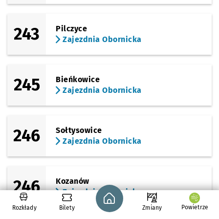
243
Pilczyce
Zajezdnia Obornicka
245
Bieńkowice
Zajezdnia Obornicka
246
Sołtysowice
Zajezdnia Obornicka
246
Kozanów
Zajezdnia Obornicka
Strona główna - wroclaw.pl
Powietrze
Rozkłady
Bilety
Zmiany