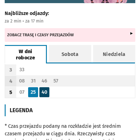
Najbliższe odjazdy:
za 2 min • za 17 min
ZOBACZ TRASĘ I CZASY PRZEJAZDÓW
W dni
Sobota
Niedziela
robocze
Rozkład jazdy -
W dni robocze
33
3
Odjazd
minut po godzinie 3
Godzina odjazdu
08
31
46
57
4
Odjazd
minut po godzinie 4
Odjazd
minut po godzinie 4
Odjazd
minut po godzinie 4
Odjazd
minut po godzinie 4
Godzina odjazdu
07
25
40
5
Odjazd
minut po godzinie 5
Odjazd
minut po godzinie 5
Odjazd
minut po godzinie 5
Godzina odjazdu
LEGENDA
* Czas przejazdu podany na rozkładzie jest średnim
czasem przejazdu w ciągu dnia. Rzeczywisty czas