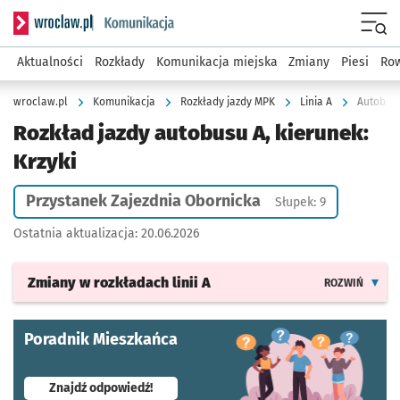
Serwis informacyjny wroclaw.pl podserwis: Komunikacja
Menu
Aktualności
Rozkłady
Komunikacja miejska
Zmiany
Piesi
Row
wroclaw.pl
Komunikacja
Rozkłady jazdy MPK
Linia A
Autobus 
Rozkład jazdy autobusu A, kierunek:
Krzyki
Przystanek Zajezdnia Obornicka
Słupek: 9
Ostatnia aktualizacja:
20.06.2026
Zmiany w rozkładach
linii A
ROZWIŃ
Poradnik Mieszkańca
- otworzy się w nowej karcie
Znajdź odpowiedź!