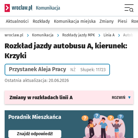
Serwis informacyjny wroclaw.pl podserwis: Komunikacja
Menu
Aktualności
Rozkłady
Komunikacja miejska
Zmiany
Piesi
Row
wroclaw.pl
Komunikacja
Rozkłady jazdy MPK
Linia A
Autobus 
Rozkład jazdy autobusu A, kierunek:
Krzyki
Przystanek Aleja Pracy
Przystanek na życzenie
NŻ
Słupek: 11723
Ostatnia aktualizacja:
20.06.2026
Zmiany w rozkładach
linii A
ROZWIŃ
Poradnik Mieszkańca
- otworzy się w nowej karcie
Znajdź odpowiedź!