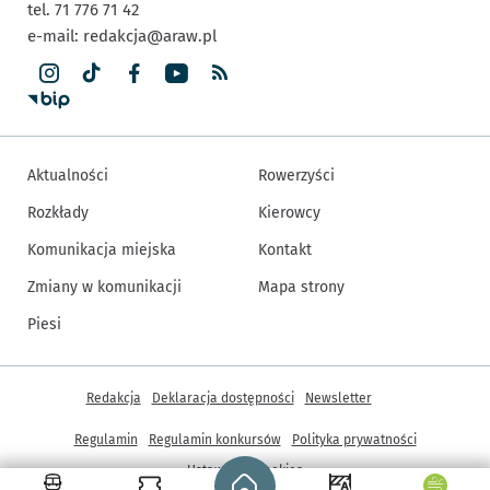
tel. 71 776 71 42
e-mail:
redakcja@araw.pl
Aktualności
Rowerzyści
Rozkłady
Kierowcy
Komunikacja miejska
Kontakt
Zmiany w komunikacji
Mapa strony
Piesi
Inne informacje
Redakcja
Deklaracja dostępności
Newsletter
Regulamin
Regulamin konkursów
Polityka prywatności
Strona główna - wroclaw.pl
Ustawienia cookies