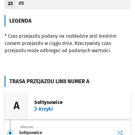
05
23
Odjazd
minut po godzinie 23
Godzina odjazdu
LEGENDA
* Czas przejazdu podany na rozkładzie jest średnim
czasem przejazdu w ciągu dnia. Rzeczywisty czas
przejazdu może odbiegać od podanych wartości.
TRASA PRZEJAZDU LINII NUMER A
A
Sołtysowice
Krzyki
(Redycka)
Sprawdź p
Sołtysow
Sołtysowice