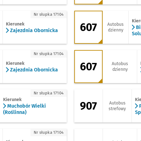
jezdnia Obornicka
607 - kierunek Bisk
Nr słupka 17104
Kie
607
Kierunek
Autobus
Bi
Zajezdnia Obornicka
dzienny
Solu
ajezdnia Obornicka
607 - kierunek Kwi
Nr słupka 17104
607
Kierunek
Autobus
Zajezdnia Obornicka
dzienny
uchobór Wielki (Roślinna)
907 - kierunek Pie
Nr słupka 17104
Kierunek
Ki
907
Autobus
Muchobór Wielki
P
strefowy
(Roślinna)
Sp
porów
907 - kierunek Smo
Nr słupka 17104