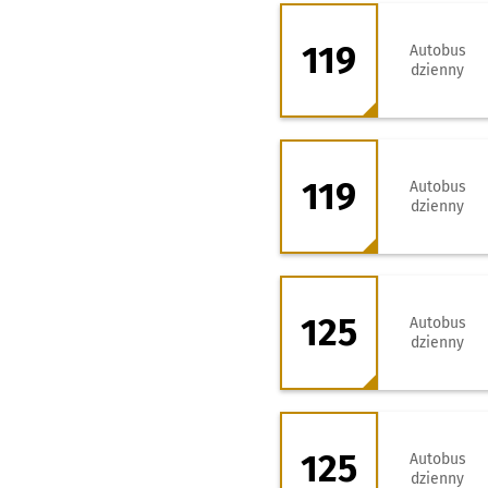
119 - kierunek So
119
Autobus
dzienny
119 - kierunek Za
119
Autobus
dzienny
125 - kierunek Ty
125
Autobus
dzienny
125 - kierunek R
125
Autobus
dzienny