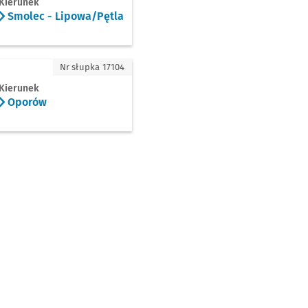
Kierunek
Smolec - Lipowa/Pętla
rów
Nr słupka 17104
Kierunek
Oporów