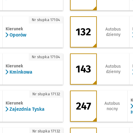
porów
132 - kierunek Kro
Nr słupka 17104
132
Kierunek
Autobus
Oporów
dzienny
minkowa
143 - kierunek Bar
Nr słupka 17104
143
Kierunek
Autobus
Kminkowa
dzienny
jezdnia Tyska
247 - kierunek Gie
Nr słupka 17132
K
247
Kierunek
Autobus
Zajezdnia Tyska
nocny
H
zyki
251 - kierunek Lite
Nr słupka 17132