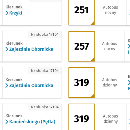
251
Kierunek
Autobus
Krzyki
nocny
jezdnia Obornicka
257 - kierunek Gie
Nr słupka 17104
K
257
Kierunek
Autobus
Zajezdnia Obornicka
nocny
H
jezdnia Obornicka
319 - kierunek Klec
Nr słupka 17104
319
Kierunek
Autobus
Zajezdnia Obornicka
dzienny
mieńskiego (Pętla)
319 - kierunek Pol
Nr słupka 17104
319
Kierunek
Autobus
Kamieńskiego (Pętla)
dzienny