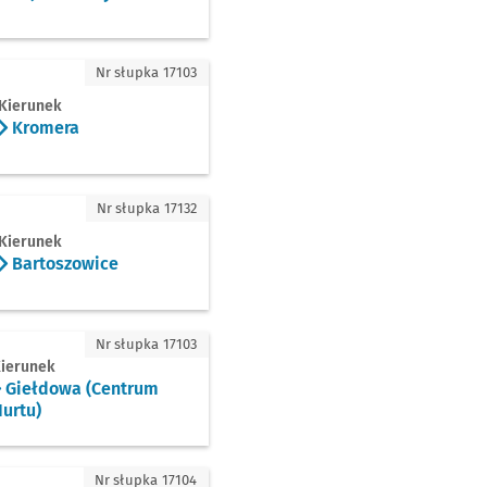
mera
Nr słupka 17103
Kierunek
Kromera
toszowice
Nr słupka 17132
Kierunek
Bartoszowice
łdowa (Centrum Hurtu)
Nr słupka 17103
ierunek
Giełdowa (Centrum
urtu)
wska
Nr słupka 17104