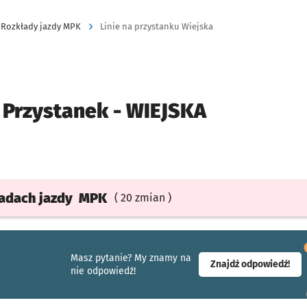
Rozkłady jazdy MPK
Linie na przystanku Wiejska
Przystanek -
WIEJSKA
ładach
jazdy
MPK
( 20 zmian )
Masz pytanie? My znamy na
- ot
Znajdź odpowiedź!
nie odpowiedź!