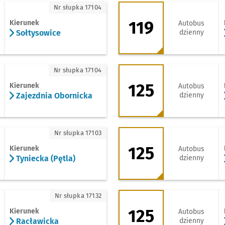
łtysowice
119 - kierunek Rac
Nr słupka 17104
119
Kierunek
Autobus
Sołtysowice
dzienny
jezdnia Obornicka
125 - kierunek Bro
Nr słupka 17104
125
Kierunek
Autobus
Zajezdnia Obornicka
dzienny
niecka (Pętla)
125 - kierunek Bie
Nr słupka 17103
125
Kierunek
Autobus
Tyniecka (Pętla)
dzienny
acławicka
125 - kierunek Zaje
Nr słupka 17132
125
Kierunek
Autobus
Racławicka
dzienny