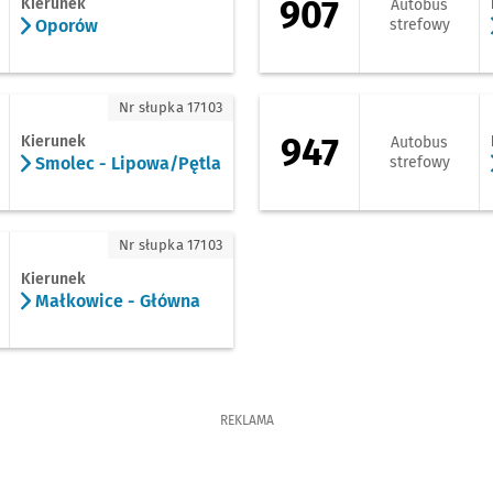
907
Kierunek
Autobus
Oporów
strefowy
molec - Lipowa/Pętla
947 - kierunek Opo
Nr słupka 17103
947
Kierunek
Autobus
Smolec - Lipowa/Pętla
strefowy
ałkowice - Główna
Nr słupka 17103
Kierunek
Małkowice - Główna
REKLAMA