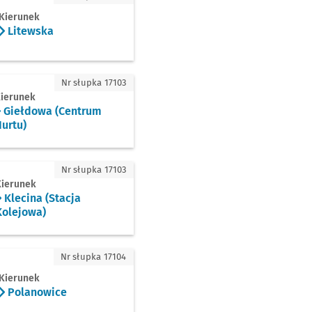
Kierunek
Litewska
łdowa (Centrum Hurtu)
Nr słupka 17103
ierunek
Giełdowa (Centrum
urtu)
ina (Stacja Kolejowa)
Nr słupka 17103
Kierunek
Klecina (Stacja
Kolejowa)
anowice
Nr słupka 17104
Kierunek
Polanowice