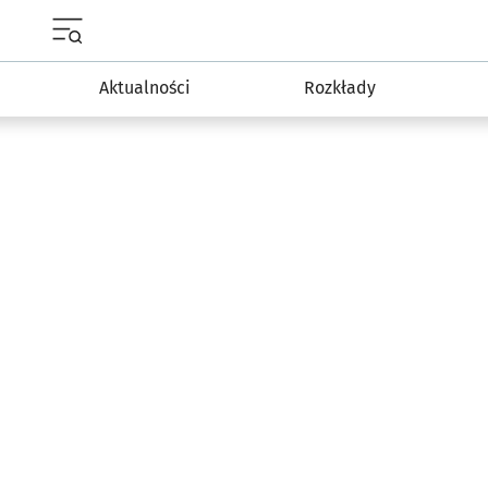
Menu główne portalu wroclaw.pl
Aktualności
Rozkłady