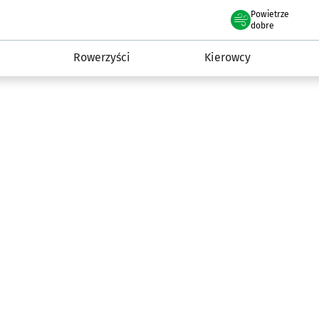
Powietrze
we Wrocławiu
munikacja
dobre
Rowerzyści
Kierowcy