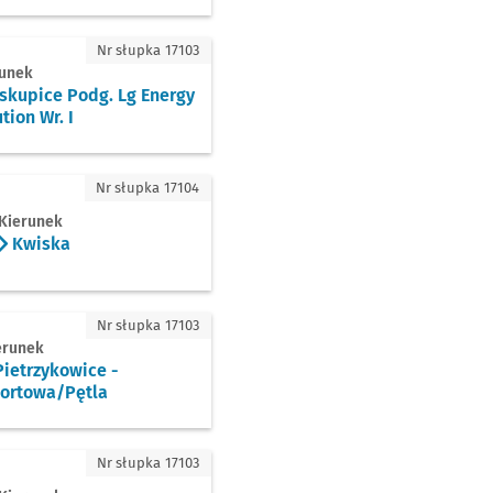
upice Podg. Lg Energy Solution Wr. I
Nr słupka 17103
runek
skupice Podg. Lg Energy
tion Wr. I
ska
Nr słupka 17104
Kierunek
Kwiska
trzykowice - Sportowa/Pętla
Nr słupka 17103
erunek
ietrzykowice -
ortowa/Pętla
lec - Lipowa/Pętla
Nr słupka 17103