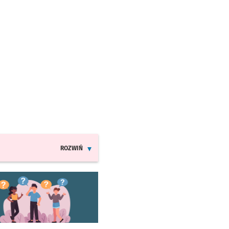
ROZWIŃ
INFORMACJE O ZMIANACH W ROZKŁADACH JAZDY MPK
worzy się w nowej karcie