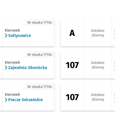
tysowice
A - kierunek Krzyki
Nr słupka 17104
A
Kierunek
Autobus
Sołtysowice
dzienny
ezdnia Obornicka
107 - kierunek Krzy
Nr słupka 17104
107
Kierunek
Autobus
Zajezdnia Obornicka
dzienny
racze Odrzańskie
107 - kierunek Zaj
Nr słupka 17104
107
Kierunek
Autobus
Pracze Odrzańskie
dzienny