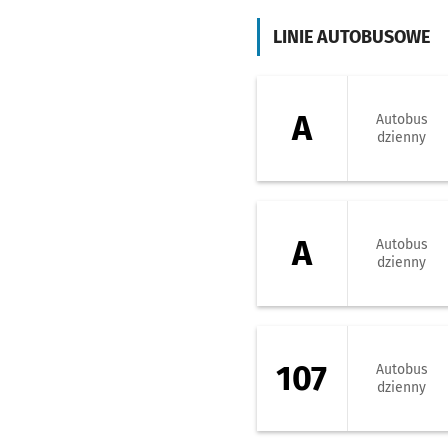
LINIE AUTOBUSOWE
A - kierunek Soł
A
Autobus
dzienny
A - kierunek Zaj
A
Autobus
dzienny
107 - kierunek P
107
Autobus
dzienny