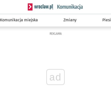
Serwis informacyjny wroclaw.pl podserwis: Ko
Komunikacja miejska
Zmiany
Piesi
REKLAMA
ad