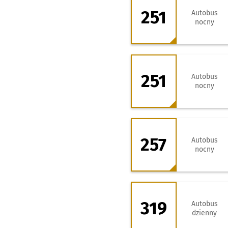
251
Autobus
nocny
251 - kierunek Za
251
Autobus
nocny
257 - kierunek Za
257
Autobus
nocny
319 - kierunek Ka
319
Autobus
dzienny