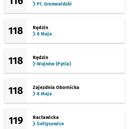
116
(Racławicka)
Pl. Grunwaldzki
Sprawdź propo
Rymarska
Czas prz
Rymarska
75'
(Skarbowców)
Sprawdź propo
Wawrzyniaka
Czas prz
Wawrzyniaka
78'
118
Rędzin
8 Maja
(Sowia)
Sprawdź propo
Chłodna
Czas prz
Chłodna
79'
(Sowia)
Sprawdź propo
Sowia
Czas prze
Sowia
80'
118
Rędzin
Wojnów (Pętla)
(Karkonoska)
Sprawdź propo
Krzyki
Czas prze
Krzyki
82'
118
Zajezdnia Obornicka
8 Maja
119
Racławicka
Sołtysowice