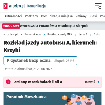
Serwis informacyjny wroclaw.pl podserwis: Komunikacja
Menu
Aktualności
Rozkłady
Komunikacja miejska
Zmiany
Piesi
Row
WROCŁAW
Wrocławska Potańcówka w sobotę, 8 sierpnia
wroclaw.pl
Komunikacja
Rozkłady jazdy MPK
Linia A
Autobus 
Rozkład jazdy autobusu A, kierunek:
Krzyki
Przystanek Bezpieczna
Słupek: 23146
Ostatnia aktualizacja:
20.06.2026
Zmiany w rozkładach
linii A
ROZWIŃ
Poradnik Mieszkańca