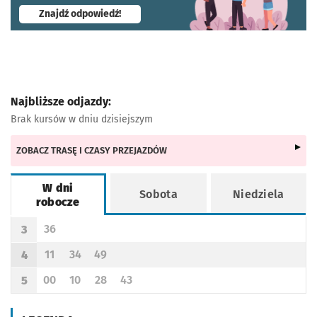
- otworzy się w nowej karcie
Znajdź odpowiedź!
Najbliższe odjazdy:
Brak kursów w dniu dzisiejszym
ZOBACZ TRASĘ I CZASY PRZEJAZDÓW
W dni
Sobota
Niedziela
robocze
Rozkład jazdy -
W dni robocze
36
3
Odjazd
minut po godzinie 3
Godzina odjazdu
11
34
49
4
Odjazd
minut po godzinie 4
Odjazd
minut po godzinie 4
Odjazd
minut po godzinie 4
Godzina odjazdu
00
10
28
43
5
Odjazd
minut po godzinie 5
Odjazd
minut po godzinie 5
Odjazd
minut po godzinie 5
Odjazd
minut po godzinie 5
Godzina odjazdu