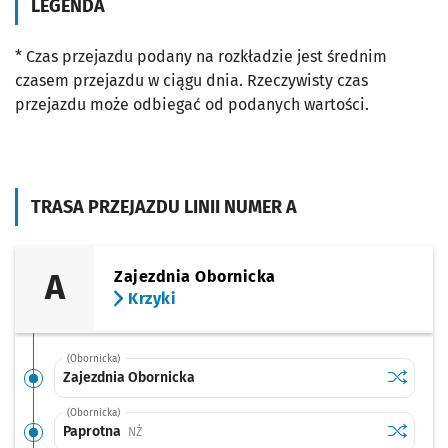
LEGENDA
* Czas przejazdu podany na rozkładzie jest średnim
czasem przejazdu w ciągu dnia. Rzeczywisty czas
przejazdu może odbiegać od podanych wartości.
TRASA PRZEJAZDU LINII NUMER A
A
Zajezdnia Obornicka
Krzyki
(Obornicka)
Sprawdź p
Zajezdni
Zajezdnia Obornicka
(Obornicka)
Sprawdź p
Paprotna
Paprotna
Przystanek na życzenie
NŻ