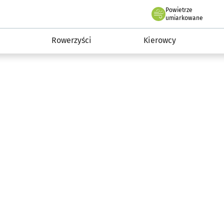
Powietrze
we Wrocławiu
munikacja
umiarkowane
Rowerzyści
Kierowcy