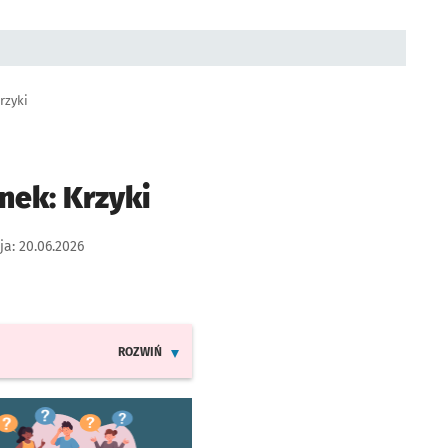
rzyki
nek: Krzyki
ja:
20.06.2026
ROZWIŃ
INFORMACJE O ZMIANACH W ROZKŁADACH JAZDY LINII A
worzy się w nowej karcie