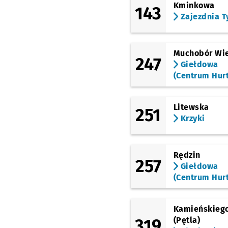
(Aleja Piastów)
Kminkowa
143
Kadłubka
Przystanek
NŻ
Zajezdnia T
(Aleja Piastów)
Stanki
Przystanek na 
NŻ
Muchobór Wie
(Aleja Piastów)
247
Bukowskiego
Przyst
NŻ
Giełdowa
(Centrum Hur
(Racławicka)
Racławicka
Przystan
NŻ
(Racławicka)
Litewska
251
Rymarska
Krzyki
(Skarbowców)
Wawrzyniaka
Rędzin
(Sowia)
257
Giełdowa
Chłodna
(Centrum Hur
(Sowia)
Sowia
Kamieńskieg
(Karkonoska)
Krzyki
319
(Pętla)