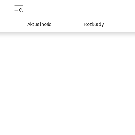
Menu główne portalu wroclaw.pl
Aktualności
Rozkłady