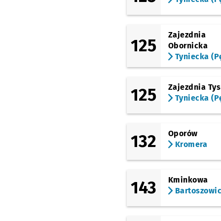
(Krucza)
Krucza
Zajezdnia
(Krucza)
125
Obornicka
Krucza (Mielecka)
Tyniecka (P
(Inżynierska)
Inżynierska
Przystan
NŻ
Zajezdnia Ty
125
(Hallera)
Aleja Pracy
Przystane
Tyniecka (P
NŻ
(Grabiszyńska)
FAT
Oporów
132
(Grabiszyńska)
Kromera
Grabiszyńska (Cmenta
Przystanek na życzenie
NŻ
(Solskiego)
Kminkowa
Solskiego
143
Bartoszowi
(Aleja Piastów)
Wiejska