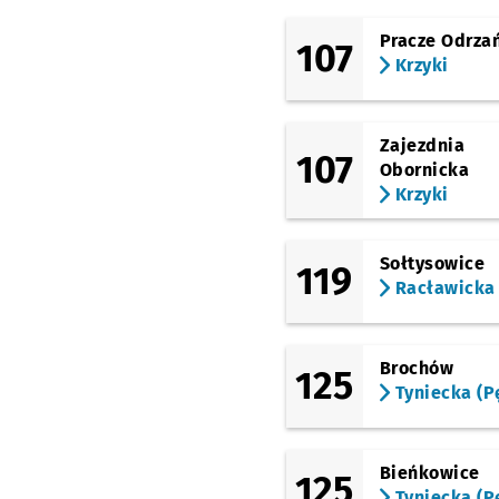
Ogród Botaniczny
Pracze Odrza
107
(Wyszyńskiego)
Krzyki
Katedra
(pl. Powstańców Warszawy)
Urząd Wojewódzki
Zajezdnia
(Muzeum Narodowe)
107
Obornicka
(Oławska)
Krzyki
Poczta Główna
(Podwale)
Sołtysowice
Skwer Krasińskiego
119
Racławicka
(Podwale)
Bastion Sakwowy
(Podwale)
Brochów
125
Renoma
Tyniecka (P
(Świdnicka)
Arkady (Capitol)
Bieńkowice
(Krucza)
125
Pl. Hirszfelda
Tyniecka (P