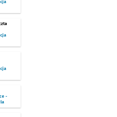
cja
czta
cja
cja
ce -
la