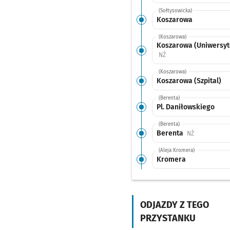
(Sołtysowicka)
Koszarowa
(Koszarowa)
Koszarowa (Uniwersyt
Przystanek na życzenie
NŻ
(Koszarowa)
Koszarowa (Szpital)
(Berenta)
Pl. Daniłowskiego
(Berenta)
Berenta
Przystanek n
NŻ
(Aleja Kromera)
Kromera
(Wyszyńskiego)
Mosty Warszawskie
ODJAZDY Z TEGO
(Wyszyńskiego)
Wyszyńskiego
PRZYSTANKU
(Wyszyńskiego)