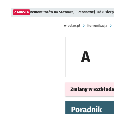
Z MIASTA
Remont torów na Stawowej i Peronowej. Od 8 sier
wroclaw.pl
Komunikacja
A
Zmiany w rozkład
Poradnik