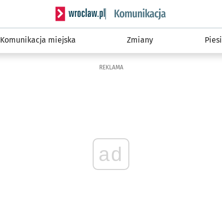
Serwis informacyjny wroclaw.pl podserwis: Ko
Komunikacja miejska
Zmiany
Piesi
REKLAMA
ad