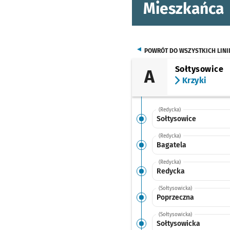
Mieszkańca
POWRÓT DO WSZYSTKICH LINI
Sołtysowice
A
Krzyki
(Redycka)
Sołtysowice
(Redycka)
Bagatela
(Redycka)
Redycka
(Sołtysowicka)
Poprzeczna
(Sołtysowicka)
Sołtysowicka