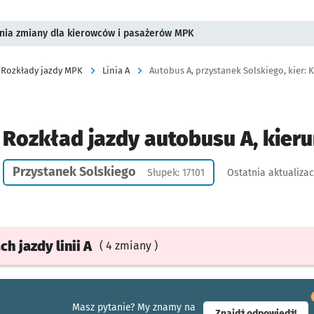
pnia zmiany dla kierowców i pasażerów MPK
Rozkłady jazdy MPK
Linia A
Autobus A, przystanek Solskiego, kier: K
Rozkład jazdy autobusu A, kieru
Przystanek Solskiego
Słupek: 17101
Ostatnia aktualizac
ach
jazdy
linii A
( 4 zmiany )
Masz pytanie? My znamy na
- ot
Znajdź odpowiedź!