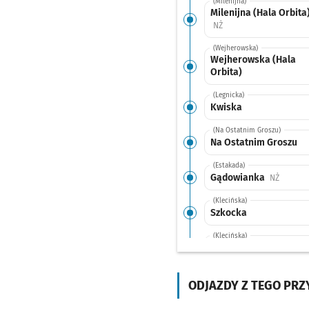
(Milenijna)
Milenijna (Hala Orbita
Przystanek na życzenie
NŻ
(Wejherowska)
Wejherowska (Hala
Orbita)
(Legnicka)
Kwiska
(Na Ostatnim Groszu)
Na Ostatnim Groszu
(Estakada)
Gądowianka
Przysta
NŻ
(Klecińska)
Szkocka
(Klecińska)
Wrocławski Park
Technologiczny
ODJAZDY Z TEGO PR
(Klecińska)
ROD Oświata
Przysta
NŻ