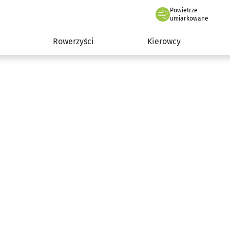
Powietrze
we Wrocławiu
munikacja
umiarkowane
Rowerzyści
Kierowcy