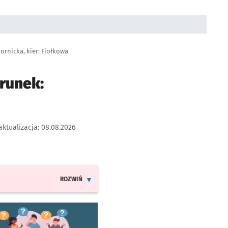
ornicka, kier: Fiołkowa
runek:
aktualizacja:
08.08.2026
ROZWIŃ
INFORMACJE O ZMIANACH W ROZKŁADACH JAZDY LINI
worzy się w nowej karcie