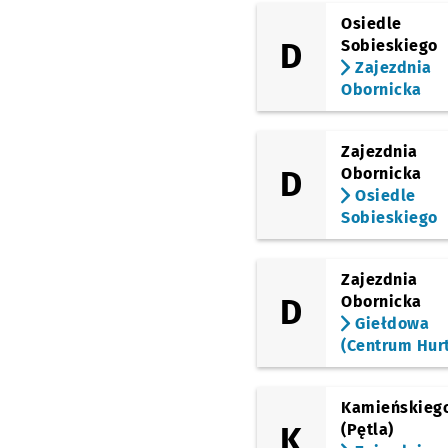
Osiedle
D
Sobieskiego
Zajezdnia
Obornicka
Zajezdnia
D
Obornicka
Osiedle
Sobieskiego
Zajezdnia
D
Obornicka
Giełdowa
(Centrum Hur
Kamieńskieg
K
(Pętla)