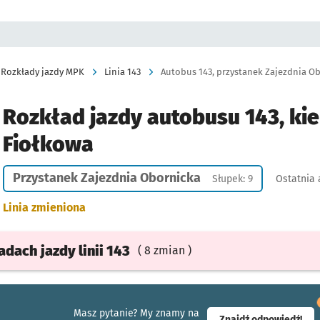
Rozkłady jazdy MPK
Linia 143
Autobus 143, przystanek Zajezdnia Ob
Rozkład jazdy autobusu 143, kie
Fiołkowa
Przystanek Zajezdnia Obornicka
Słupek: 9
Ostatnia 
Linia zmieniona
ładach
jazdy
linii 143
( 8 zmian )
Masz pytanie? My znamy na
- ot
Znajdź odpowiedź!