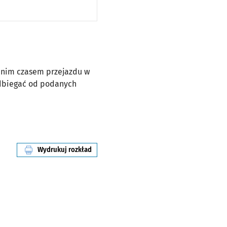
ednim czasem przejazdu w
odbiegać od podanych
Wydrukuj rozkład
linii nr 143