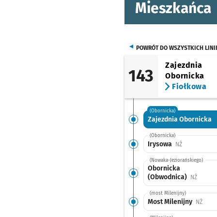
Mieszkańca
POWRÓT DO WSZYSTKICH LINI
Zajezdnia
143
Obornicka
Fiołkowa
(Obornicka)
Zajezdnia Obornicka
(Obornicka)
Irysowa
Przystanek n
NŻ
(Nowaka-Jeziorańskiego)
Obornicka
(Obwodnica)
Przysta
NŻ
(most Milenijny)
Most Milenijny
Przys
NŻ