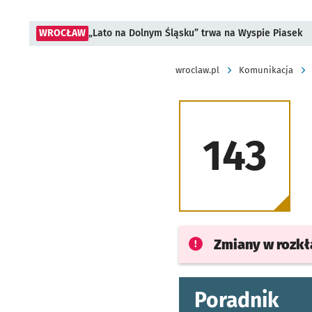
WROCŁAW
„Lato na Dolnym Śląsku” trwa na Wyspie Piasek
wroclaw.pl
Komunikacja
143
Zmiany w rozk
Poradnik