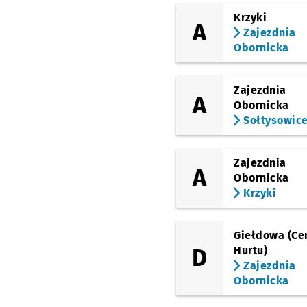
(Grabiszyńska)
Krzyki
FAT
A
Zajezdnia
(Grabiszyńska)
Obornicka
Fiołkowa
Zajezdnia
A
Obornicka
Sołtysowic
Zajezdnia
A
Obornicka
Krzyki
Giełdowa (Ce
D
Hurtu)
Zajezdnia
Obornicka