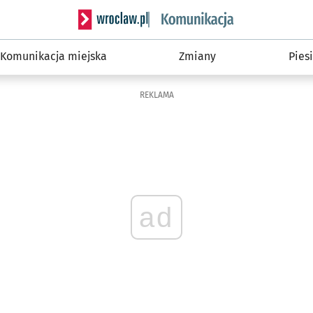
Serwis informacyjny wroclaw.pl podserwis: Ko
Komunikacja miejska
Zmiany
Piesi
REKLAMA
ad