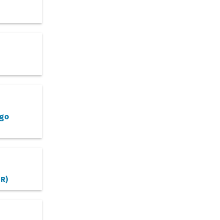
go
R)