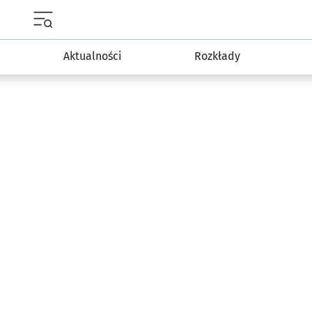
Menu główne portalu wroclaw.pl
Aktualności
Rozkłady