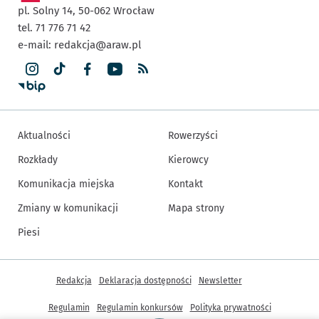
pl. Solny 14,
50-062
Wrocław
tel. 71 776 71 42
e-mail:
redakcja@araw.pl
Aktualności
Rowerzyści
Rozkłady
Kierowcy
Komunikacja miejska
Kontakt
Zmiany w komunikacji
Mapa strony
Piesi
Inne informacje
Redakcja
Deklaracja dostępności
Newsletter
Regulamin
Regulamin konkursów
Polityka prywatności