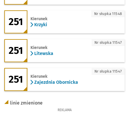
251 - kierunek Krzyki
Nr słupka 11548
251
Kierunek
Krzyki
251 - kierunek Litewska
Nr słupka 11547
251
Kierunek
Litewska
251 - kierunek Zajezdnia Obornicka
Nr słupka 11547
251
Kierunek
Zajezdnia Obornicka
linie zmienione
REKLAMA