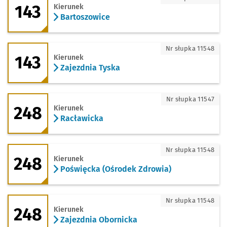
143
Kierunek
Bartoszowice
143 - kierunek Zajezdnia Tyska
Nr słupka 11548
143
Kierunek
Zajezdnia Tyska
248 - kierunek Racławicka
Nr słupka 11547
248
Kierunek
Racławicka
248 - kierunek Poświęcka (Ośrodek Zdr
Nr słupka 11548
248
Kierunek
Poświęcka (Ośrodek Zdrowia)
248 - kierunek Zajezdnia Obornicka
Nr słupka 11548
248
Kierunek
Zajezdnia Obornicka