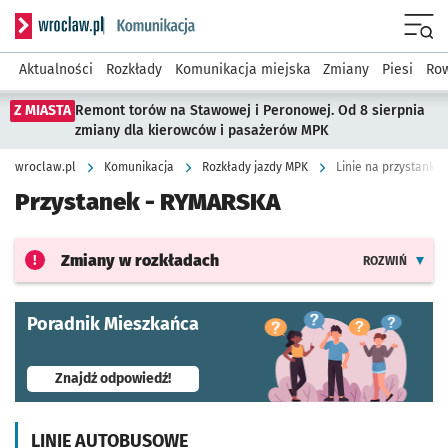
Serwis informacyjny wroclaw.pl podserwis: Komunikacja
Menu
Aktualności
Rozkłady
Komunikacja miejska
Zmiany
Piesi
Row
Z MIASTA
Remont torów na Stawowej i Peronowej. Od 8 sierpnia
zmiany dla kierowców i pasażerów MPK
wroclaw.pl
Komunikacja
Rozkłady jazdy MPK
Linie na przystanku
Przystanek -
RYMARSKA
Zmiany w rozkładach
ROZWIŃ
Poradnik Mieszkańca
- otworzy się w nowej karcie
Znajdź odpowiedź!
LINIE AUTOBUSOWE