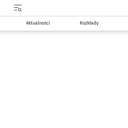
Menu główne portalu wroclaw.pl
Aktualności
Rozkłady