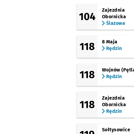
Osobowicka
(Cmentarz)
Zajezdnia
104
Obornicka
(Osobowicka)
Ślazowa
Most Milenijny
Przys
NŻ
(most Milenijny)
Most Milenijny
Przys
NŻ
8 Maja
118
Rędzin
(Milenijna)
Milenijna (Hala
Orbita)
Przystanek na
NŻ
Wojnów (Pętl
(Wejherowska)
118
Wejherowska (Hala
Rędzin
Orbita)
(Legnicka)
Kwiska
Zajezdnia
118
Obornicka
(Na Ostatnim Groszu)
Na Ostatnim Groszu
Rędzin
(Estakada)
Gądowianka
Przysta
NŻ
Sołtysowice