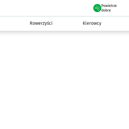
Powietrze
we Wrocławiu
munikacja
dobre
Rowerzyści
Kierowcy