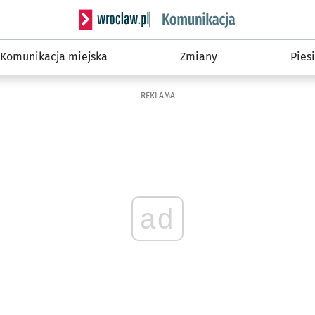
Serwis informacyjny wroclaw.pl podserwis: Ko
Komunikacja miejska
Zmiany
Piesi
REKLAMA
ad