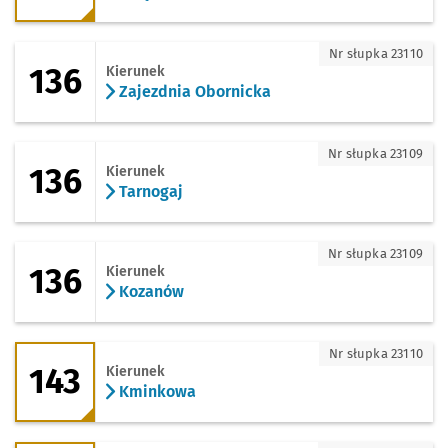
136 - kierunek Zajezdnia Obornicka
Nr słupka 23110
136
Kierunek
Zajezdnia Obornicka
136 - kierunek Tarnogaj
Nr słupka 23109
136
Kierunek
Tarnogaj
136 - kierunek Kozanów
Nr słupka 23109
136
Kierunek
Kozanów
143 - kierunek Kminkowa
Nr słupka 23110
143
Kierunek
Kminkowa