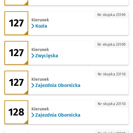
127 - kierunek Kozia
Nr słupka 23109
127
Kierunek
Kozia
127 - kierunek Zwycięska
Nr słupka 23109
127
Kierunek
Zwycięska
127 - kierunek Zajezdnia Obornicka
Nr słupka 23110
127
Kierunek
Zajezdnia Obornicka
128 - kierunek Zajezdnia Obornicka
Nr słupka 23110
128
Kierunek
Zajezdnia Obornicka