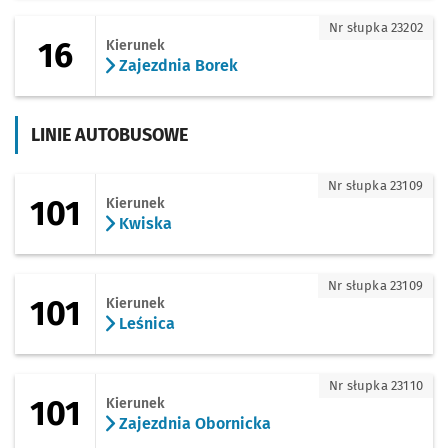
16 - kierunek Zajezdnia Borek
Nr słupka 23202
16
Kierunek
Zajezdnia Borek
LINIE AUTOBUSOWE
101 - kierunek Kwiska
Nr słupka 23109
101
Kierunek
Kwiska
101 - kierunek Leśnica
Nr słupka 23109
101
Kierunek
Leśnica
101 - kierunek Zajezdnia Obornicka
Nr słupka 23110
101
Kierunek
Zajezdnia Obornicka