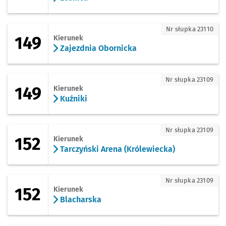
149 - kierunek Zajezdnia Obornicka
Nr słupka 23110
149
Kierunek
Zajezdnia Obornicka
149 - kierunek Kuźniki
Nr słupka 23109
149
Kierunek
Kuźniki
152 - kierunek Tarczyński Arena (Króle
Nr słupka 23109
152
Kierunek
Tarczyński Arena (Królewiecka)
152 - kierunek Blacharska
Nr słupka 23109
152
Kierunek
Blacharska