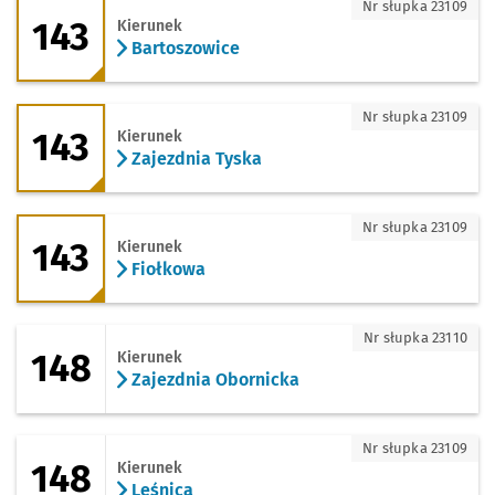
143 - kierunek Bartoszowice
Nr słupka 23109
143
Kierunek
Bartoszowice
143 - kierunek Zajezdnia Tyska
Nr słupka 23109
143
Kierunek
Zajezdnia Tyska
143 - kierunek Fiołkowa
Nr słupka 23109
143
Kierunek
Fiołkowa
148 - kierunek Zajezdnia Obornicka
Nr słupka 23110
148
Kierunek
Zajezdnia Obornicka
148 - kierunek Leśnica
Nr słupka 23109
148
Kierunek
Leśnica