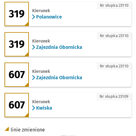
319 - kierunek Polanowice
Nr słupka 23110
319
Kierunek
Polanowice
319 - kierunek Zajezdnia Obornicka
Nr słupka 23110
319
Kierunek
Zajezdnia Obornicka
607 - kierunek Zajezdnia Obornicka
Nr słupka 23110
607
Kierunek
Zajezdnia Obornicka
607 - kierunek Kwiska
Nr słupka 23109
607
Kierunek
Kwiska
linie zmienione