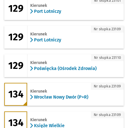
129 - kierunek Port Lotniczy
Nr słupka 23101
129
Kierunek
Port Lotniczy
129 - kierunek Port Lotniczy
Nr słupka 23109
129
Kierunek
Port Lotniczy
129 - kierunek Poświęcka (Ośrodek Zdr
Nr słupka 23110
129
Kierunek
Poświęcka (Ośrodek Zdrowia)
134 - kierunek Wrocław Nowy Dwór (P+
Nr słupka 23109
134
Kierunek
Wrocław Nowy Dwór (P+R)
134 - kierunek Księże Wielkie
Nr słupka 23109
134
Kierunek
Księże Wielkie