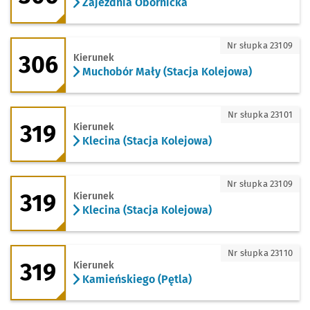
Zajezdnia Obornicka
306 - kierunek Muchobór Mały (Stacja 
Nr słupka 23109
306
Kierunek
Muchobór Mały (Stacja Kolejowa)
319 - kierunek Klecina (Stacja Kolejowa
Nr słupka 23101
319
Kierunek
Klecina (Stacja Kolejowa)
319 - kierunek Klecina (Stacja Kolejowa
Nr słupka 23109
319
Kierunek
Klecina (Stacja Kolejowa)
319 - kierunek Kamieńskiego (Pętla)
Nr słupka 23110
319
Kierunek
Kamieńskiego (Pętla)