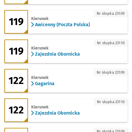
119 - kierunek Awicenny (Poczta Polska
Nr słupka 23109
119
Kierunek
Awicenny (Poczta Polska)
119 - kierunek Zajezdnia Obornicka
Nr słupka 23110
119
Kierunek
Zajezdnia Obornicka
122 - kierunek Gagarina
Nr słupka 23109
122
Kierunek
Gagarina
122 - kierunek Zajezdnia Obornicka
Nr słupka 23110
122
Kierunek
Zajezdnia Obornicka
125 - kierunek Tyniecka (Pętla)
Nr słupka 23109