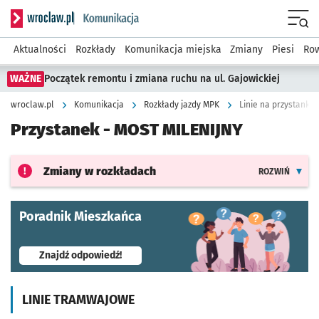
Serwis informacyjny wroclaw.pl podserwis: Komunikacja
Menu
Aktualności
Rozkłady
Komunikacja miejska
Zmiany
Piesi
Row
WAŻNE
Początek remontu i zmiana ruchu na ul. Gajowickiej
wroclaw.pl
Komunikacja
Rozkłady jazdy MPK
Linie na przystanku 
Przystanek -
MOST MILENIJNY
Zmiany w rozkładach
ROZWIŃ
Poradnik Mieszkańca
- otworzy się w nowej karcie
Znajdź odpowiedź!
LINIE TRAMWAJOWE