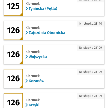
125
Kierunek
Tyniecka (Pętla)
126 - kierunek Zajezdnia Obornicka
Nr słupka 23110
126
Kierunek
Zajezdnia Obornicka
126 - kierunek Wojszycka
Nr słupka 23109
126
Kierunek
Wojszycka
126 - kierunek Kozanów
Nr słupka 23109
126
Kierunek
Kozanów
126 - kierunek Krzyki
Nr słupka 23109
126
Kierunek
Krzyki