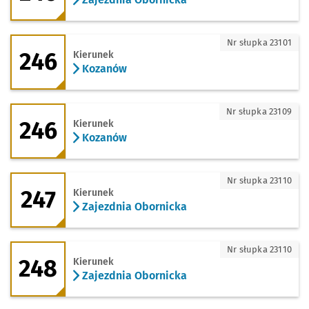
246 - kierunek Kozanów
Nr słupka 23101
246
Kierunek
Kozanów
246 - kierunek Kozanów
Nr słupka 23109
246
Kierunek
Kozanów
247 - kierunek Zajezdnia Obornicka
Nr słupka 23110
247
Kierunek
Zajezdnia Obornicka
248 - kierunek Zajezdnia Obornicka
Nr słupka 23110
248
Kierunek
Zajezdnia Obornicka