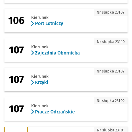
106 - kierunek Port Lotniczy
Nr słupka 23109
106
Kierunek
Port Lotniczy
107 - kierunek Zajezdnia Obornicka
Nr słupka 23110
107
Kierunek
Zajezdnia Obornicka
107 - kierunek Krzyki
Nr słupka 23109
107
Kierunek
Krzyki
107 - kierunek Pracze Odrzańskie
Nr słupka 23109
107
Kierunek
Pracze Odrzańskie
118 - kierunek Rędzin
Nr słupka 23101