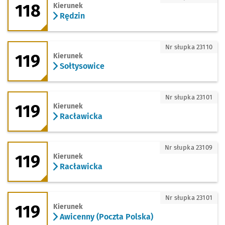
118
Kierunek
Rędzin
119 - kierunek Sołtysowice
Nr słupka 23110
119
Kierunek
Sołtysowice
119 - kierunek Racławicka
Nr słupka 23101
119
Kierunek
Racławicka
119 - kierunek Racławicka
Nr słupka 23109
119
Kierunek
Racławicka
119 - kierunek Awicenny (Poczta Polska
Nr słupka 23101
119
Kierunek
Awicenny (Poczta Polska)