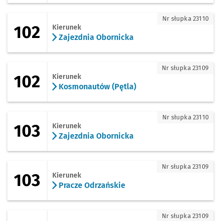
102 - kierunek Zajezdnia Obornicka
Nr słupka 23110
102
Kierunek
Zajezdnia Obornicka
102 - kierunek Kosmonautów (Pętla)
Nr słupka 23109
102
Kierunek
Kosmonautów (Pętla)
103 - kierunek Zajezdnia Obornicka
Nr słupka 23110
103
Kierunek
Zajezdnia Obornicka
103 - kierunek Pracze Odrzańskie
Nr słupka 23109
103
Kierunek
Pracze Odrzańskie
104 - kierunek Rędzińska
Nr słupka 23109