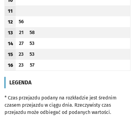
10
Godzina odjazdu
11
Godzina odjazdu
56
12
Odjazd
minut po godzinie 12
Godzina odjazdu
21
58
13
Odjazd
minut po godzinie 13
Odjazd
minut po godzinie 13
Godzina odjazdu
27
53
14
Odjazd
minut po godzinie 14
Odjazd
minut po godzinie 14
Godzina odjazdu
23
53
15
Odjazd
minut po godzinie 15
Odjazd
minut po godzinie 15
Godzina odjazdu
23
57
16
Odjazd
minut po godzinie 16
Odjazd
minut po godzinie 16
Godzina odjazdu
LEGENDA
* Czas przejazdu podany na rozkładzie jest średnim
czasem przejazdu w ciągu dnia. Rzeczywisty czas
przejazdu może odbiegać od podanych wartości.