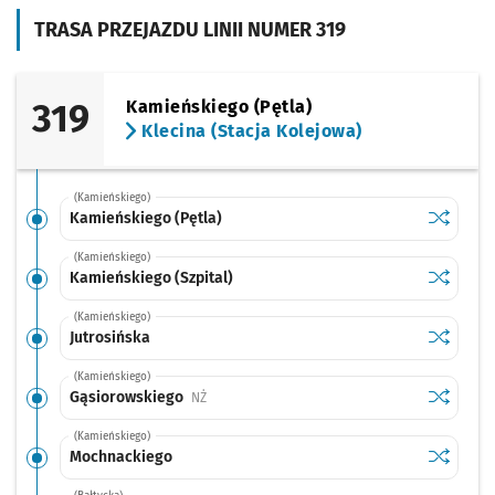
TRASA PRZEJAZDU LINII NUMER 319
319
Kamieńskiego (Pętla)
Klecina (Stacja Kolejowa)
(Kamieńskiego)
Sprawdź p
Kamieńsk
Kamieńskiego (Pętla)
(Kamieńskiego)
Sprawdź p
Kamieński
Kamieńskiego (Szpital)
(Kamieńskiego)
Sprawdź p
Jutrosińs
Jutrosińska
(Kamieńskiego)
Sprawdź p
Gąsiorow
Gąsiorowskiego
Przystanek na życzenie
NŻ
(Kamieńskiego)
Sprawdź p
Mochnac
Mochnackiego