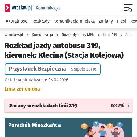
Serwis informacyjny wroclaw.pl podserwis: Komunikacja
Menu
Aktualności
Rozkłady
Komunikacja miejska
Zmiany
Piesi
Row
wroclaw.pl
Komunikacja
Rozkłady jazdy MPK
Linia 319
Autobu
Rozkład jazdy autobusu 319,
kierunek: Klecina (Stacja Kolejowa)
Przystanek Bezpieczna
Słupek: 23116
Ostatnia aktualizacja:
04.04.2026
Linia zmieniona
Zmiany w rozkładach
linii 319
ROZWIŃ
Poradnik Mieszkańca