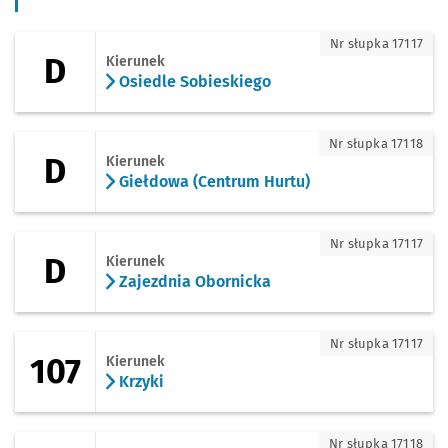
D - kierunek Osiedle Sobieskiego
Nr słupka 17117
D
Kierunek
Osiedle Sobieskiego
D - kierunek Giełdowa (Centrum Hurtu)
Nr słupka 17118
D
Kierunek
Giełdowa (Centrum Hurtu)
D - kierunek Zajezdnia Obornicka
Nr słupka 17117
D
Kierunek
Zajezdnia Obornicka
107 - kierunek Krzyki
Nr słupka 17117
107
Kierunek
Krzyki
107 - kierunek Pracze Odrzańskie
Nr słupka 17118