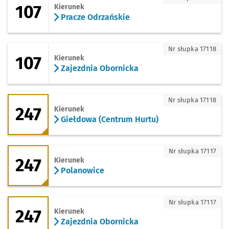
107
Kierunek
Pracze Odrzańskie
107 - kierunek Zajezdnia Obornicka
Nr słupka 17118
107
Kierunek
Zajezdnia Obornicka
247 - kierunek Giełdowa (Centrum Hurt
Nr słupka 17118
247
Kierunek
Giełdowa (Centrum Hurtu)
247 - kierunek Polanowice
Nr słupka 17117
247
Kierunek
Polanowice
247 - kierunek Zajezdnia Obornicka
Nr słupka 17117
247
Kierunek
Zajezdnia Obornicka