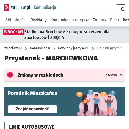
Serwis informacyjny wroclaw.pl podserwis: Komunikacja
Menu
Aktualności
Rozkłady
Komunikacja miejska
Zmiany
Piesi
Row
WROCŁAW
Stadion na Brochowie z nowym zapleczem dla
sportowców | ZDJĘCIA
wroclaw.pl
Komunikacja
Rozkłady jazdy MPK
Linie na przystank
Przystanek -
MARCHEWKOWA
Zmiany w rozkładach
ROZWIŃ
Poradnik Mieszkańca
- otworzy się w nowej karcie
Znajdź odpowiedź!
LINIE AUTOBUSOWE