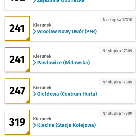
Zajezdnia Obornicka
241 - kierunek Wrocław Nowy Dwór (P+
Nr słupka 17310
241
Kierunek
Wrocław Nowy Dwór (P+R)
241 - kierunek Pawłowice (Widawska)
Nr słupka 17309
241
Kierunek
Pawłowice (Widawska)
247 - kierunek Giełdowa (Centrum Hurt
Nr słupka 17309
247
Kierunek
Giełdowa (Centrum Hurtu)
319 - kierunek Klecina (Stacja Kolejowa
Nr słupka 17309
319
Kierunek
Klecina (Stacja Kolejowa)