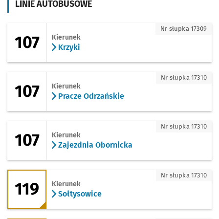
LINIE AUTOBUSOWE
107 - kierunek Krzyki
Nr słupka 17309
107
Kierunek
Krzyki
107 - kierunek Pracze Odrzańskie
Nr słupka 17310
107
Kierunek
Pracze Odrzańskie
107 - kierunek Zajezdnia Obornicka
Nr słupka 17310
107
Kierunek
Zajezdnia Obornicka
119 - kierunek Sołtysowice
Nr słupka 17310
119
Kierunek
Sołtysowice