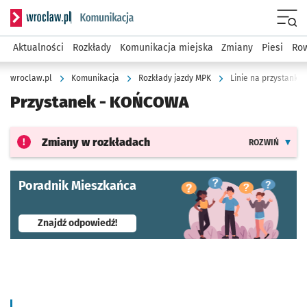
Serwis informacyjny wroclaw.pl podserwis: Komunikacja
Menu
Aktualności
Rozkłady
Komunikacja miejska
Zmiany
Piesi
Row
wroclaw.pl
Komunikacja
Rozkłady jazdy MPK
Linie na przystanku
Przystanek -
KOŃCOWA
Zmiany w rozkładach
ROZWIŃ
Poradnik Mieszkańca
- otworzy się w nowej karcie
Znajdź odpowiedź!