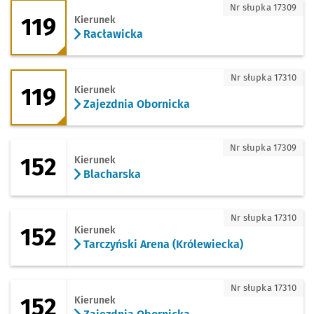
119 - kierunek Racławicka
Nr słupka 17309
119
Kierunek
Racławicka
119 - kierunek Zajezdnia Obornicka
Nr słupka 17310
119
Kierunek
Zajezdnia Obornicka
152 - kierunek Blacharska
Nr słupka 17309
152
Kierunek
Blacharska
152 - kierunek Tarczyński Arena (Króle
Nr słupka 17310
152
Kierunek
Tarczyński Arena (Królewiecka)
152 - kierunek Zajezdnia Obornicka
Nr słupka 17310
152
Kierunek