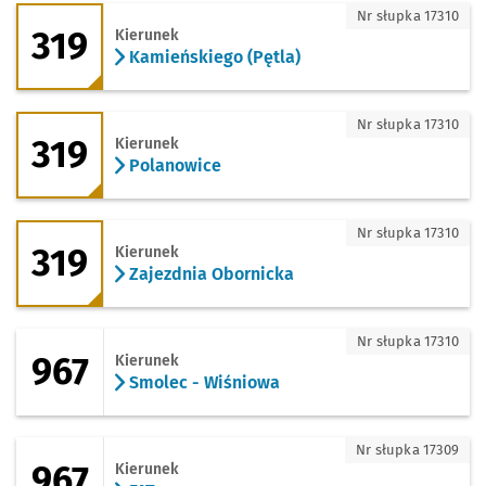
319 - kierunek Kamieńskiego (Pętla)
Nr słupka 17310
319
Kierunek
Kamieńskiego (Pętla)
319 - kierunek Polanowice
Nr słupka 17310
319
Kierunek
Polanowice
319 - kierunek Zajezdnia Obornicka
Nr słupka 17310
319
Kierunek
Zajezdnia Obornicka
967 - kierunek Smolec - Wiśniowa
Nr słupka 17310
967
Kierunek
Smolec - Wiśniowa
967 - kierunek FAT
Nr słupka 17309
967
Kierunek