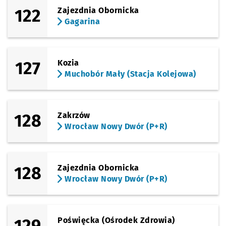
122
Zajezdnia Obornicka
(Mińska)
Sprawdź propo
Tyrmanda
Czas prze
Tyrmanda
20'
Gagarina
(Mińska)
Sprawdź propo
Zagony
Czas prz
Zagony
21'
Przystanek na życzenie
NŻ
127
Kozia
(Stanisławowska)
Sprawdź propo
Muchobór Wie
Czas prz
Muchobór Wielki
23'
Muchobór Mały (Stacja Kolejowa)
(Stanisławowska)
Sprawdź propo
Stanisławowsk
Czas prze
Stanisławowska (W.k. Formaty)
26'
128
Zakrzów
(Krzemieniecka)
Wrocław Nowy Dwór (P+R)
Sprawdź propo
Trawowa
Czas prze
Trawowa
28'
(Krzemieniecka)
Sprawdź propo
Krzemienieck
Czas prze
Krzemieniecka
29'
128
Zajezdnia Obornicka
(Krzemieniecka)
Wrocław Nowy Dwór (P+R)
Sprawdź propo
Końcowa
Czas prze
Końcowa
30'
(Ostrowskiego)
Sprawdź propo
Ostrowskiego
Czas prz
Ostrowskiego
32'
Przystanek na życzenie
NŻ
129
Poświęcka (Ośrodek Zdrowia)