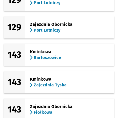
(Grabiszyńska)
Port Lotniczy
Sprawdź propo
FAT
Czas prz
FAT
34'
(Grabiszyńska)
Sprawdź propo
Grabiszyńska 
Czas prze
Grabiszyńska (Cmentarz)
36'
129
Zajezdnia Obornicka
(Grabiszyńska)
Port Lotniczy
Sprawdź propo
Grabiszyńska 
Czas prz
Grabiszyńska (Cmentarz II)
37'
Przystanek na życzenie
NŻ
(Grabiszyńska)
Sprawdź propo
Oporów
Czas prze
Oporów
38'
Przystanek na życzenie
NŻ
143
Kminkowa
Bartoszowice
(Solskiego)
Sprawdź propo
Solskiego
Czas prze
Solskiego
39'
(Solskiego)
Sprawdź propo
Wiejska
Czas prze
Wiejska
40'
143
Kminkowa
Zajezdnia Tyska
(Karmelkowa)
Sprawdź propo
Adamieckiego
Czas prze
Adamieckiego
42'
(Karmelkowa)
Sprawdź propo
Morelowskieg
Czas prze
Morelowskiego
43'
Przystanek na życzenie
NŻ
143
Zajezdnia Obornicka
Fiołkowa
(Karmelkowa)