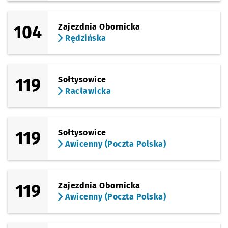
(Wejherowska)
104
Zajezdnia Obornicka
Sprawdź p
Wejherow
Wejherowska (Hala Orbita)
Rędzińska
(Legnicka)
Sprawdź prop
Kwiska
Czas pr
Kwiska
2'
(Na Ostatnim Groszu)
119
Sołtysowice
Sprawdź prop
Na Ostatnim 
Czas pr
Na Ostatnim Groszu
5'
Racławicka
(Estakada)
Sprawdź prop
Gądowianka
Czas pr
Gądowianka
7'
Przystanek na życzenie
NŻ
(TAT)
119
Sołtysowice
Sprawdź propo
Nowodworsk
Czas prz
Nowodworska
11'
Awicenny (Poczta Polska)
(TAT)
Sprawdź propo
Strzegomska 
Czas prz
Strzegomska (Krzyżówka)
12'
(TAT)
119
Zajezdnia Obornicka
Sprawdź propo
Rogowska (P+
Czas prz
Rogowska (P+R)
14'
Awicenny (Poczta Polska)
(Mińska)
Sprawdź propo
Mińska (Rondo
Czas prz
Mińska (Rondo Rotm. Pileckiego)
18'