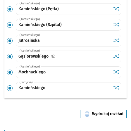
(Kamieńskiego)
Sprawdź p
Kamieńsk
Kamieńskiego (Pętla)
(Kamieńskiego)
Sprawdź p
Kamieński
Kamieńskiego (Szpital)
(Kamieńskiego)
Sprawdź p
Jutrosińs
Jutrosińska
(Kamieńskiego)
Sprawdź p
Gąsiorow
Gąsiorowskiego
Przystanek na życzenie
NŻ
(Kamieńskiego)
Sprawdź p
Mochnac
Mochnackiego
(Bałtycka)
Sprawdź p
Kamieńs
Kamieńskiego
(Obornicka)
Sprawdź p
Bałtycka
Bałtycka
Wydrukuj rozkład
(Bezpieczna)
linii nr 319
Sprawdź p
Bezpiecz
Bezpieczna
(Bezpieczna)