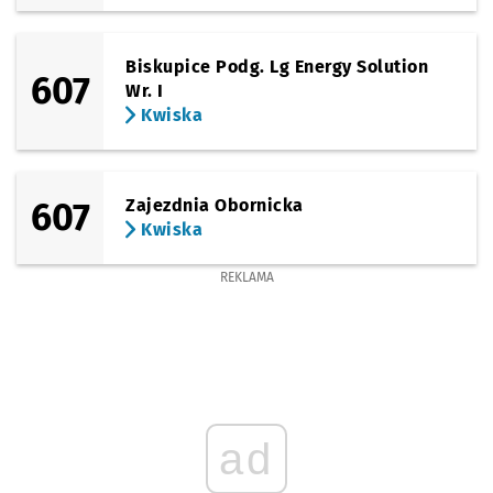
Sprawdź propo
Marchewkowa
Czas prze
Marchewkowa
44'
(Wałbrzyska)
Sprawdź propo
Wałbrzyska
Czas prze
Wałbrzyska
46'
Biskupice Podg. Lg Energy Solution
607
Wr. I
(Kobierzycka)
Kwiska
Sprawdź propo
Kościelna
Czas prz
Kościelna
47'
(Kobierzycka)
Sprawdź propo
Klecina (Stacj
Czas prze
Klecina (Stacja Kolejowa)
49'
607
Zajezdnia Obornicka
Kwiska
REKLAMA
ad