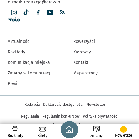
e-mail:
redakcja@araw.pl
Aktualności
Rowerzyści
Rozkłady
Kierowcy
Komunikacja miejska
Kontakt
Zmiany w komunikacji
Mapa strony
Piesi
Inne informacje
Redakcja
Deklaracja dostępności
Newsletter
Regulamin
Regulamin konkursów
Polityka prywatności
Strona główna - wroclaw.pl
Ustawienia cookies
Powietrze
Rozkłady
Bilety
Zmiany
© Copyright 2005-2026, ARAW S.A., Gmina Wrocław