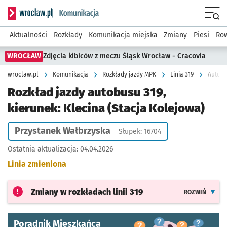
Serwis informacyjny wroclaw.pl podserwis: Komunikacja
Menu
Aktualności
Rozkłady
Komunikacja miejska
Zmiany
Piesi
Row
WROCŁAW
Zdjęcia kibiców z meczu Śląsk Wrocław - Cracovia
wroclaw.pl
Komunikacja
Rozkłady jazdy MPK
Linia 319
Autobu
Rozkład jazdy autobusu 319,
kierunek: Klecina (Stacja Kolejowa)
Przystanek Wałbrzyska
Słupek: 16704
Ostatnia aktualizacja:
04.04.2026
Linia zmieniona
Zmiany w rozkładach
linii 319
ROZWIŃ
Poradnik Mieszkańca