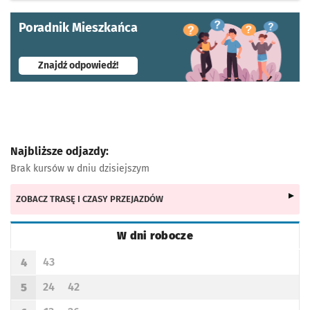
Poradnik Mieszkańca
- otworzy się w nowej karcie
Znajdź odpowiedź!
Najbliższe odjazdy:
Brak kursów w dniu dzisiejszym
ZOBACZ TRASĘ I CZASY PRZEJAZDÓW
W dni robocze
Rozkład jazdy -
W dni robocze
43
4
Odjazd
minut po godzinie 4
Godzina odjazdu
24
42
5
Odjazd
minut po godzinie 5
Odjazd
minut po godzinie 5
Godzina odjazdu