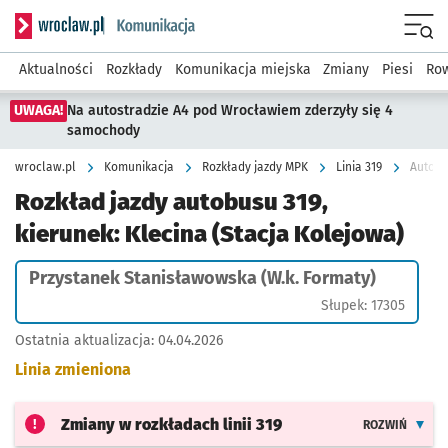
Serwis informacyjny wroclaw.pl podserwis: Komunikacja
Menu
Aktualności
Rozkłady
Komunikacja miejska
Zmiany
Piesi
Row
UWAGA!
Na autostradzie A4 pod Wrocławiem zderzyły się 4
samochody
wroclaw.pl
Komunikacja
Rozkłady jazdy MPK
Linia 319
Rozkład jazdy autobusu 319,
kierunek: Klecina (Stacja Kolejowa)
Przystanek Stanisławowska (W.k. Formaty)
Słupek: 17305
Ostatnia aktualizacja:
04.04.2026
Linia zmieniona
Zmiany w rozkładach
linii 319
ROZWIŃ