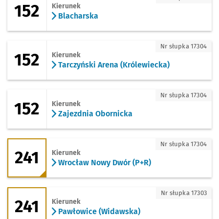
152
Kierunek
Blacharska
152 - kierunek Tarczyński Arena (Króle
Nr słupka 17304
152
Kierunek
Tarczyński Arena (Królewiecka)
152 - kierunek Zajezdnia Obornicka
Nr słupka 17304
152
Kierunek
Zajezdnia Obornicka
241 - kierunek Wrocław Nowy Dwór (P+
Nr słupka 17304
241
Kierunek
Wrocław Nowy Dwór (P+R)
241 - kierunek Pawłowice (Widawska)
Nr słupka 17303
241
Kierunek
Pawłowice (Widawska)