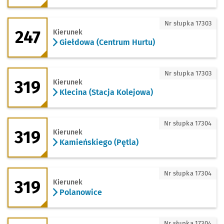
247 - kierunek Giełdowa (Centrum Hurt
Nr słupka 17303
247
Kierunek
Giełdowa (Centrum Hurtu)
319 - kierunek Klecina (Stacja Kolejowa
Nr słupka 17303
319
Kierunek
Klecina (Stacja Kolejowa)
319 - kierunek Kamieńskiego (Pętla)
Nr słupka 17304
319
Kierunek
Kamieńskiego (Pętla)
319 - kierunek Polanowice
Nr słupka 17304
319
Kierunek
Polanowice
319 - kierunek Zajezdnia Obornicka
Nr słupka 17304