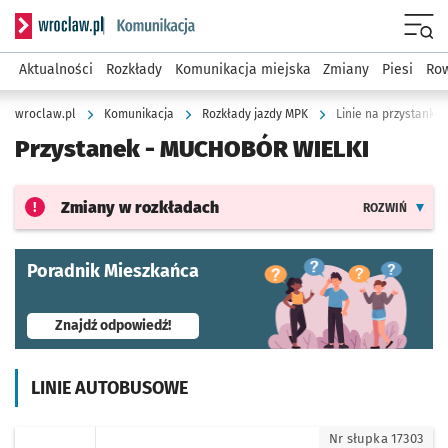
Serwis informacyjny wroclaw.pl podserwis: Komunikacja
Menu
Aktualności
Rozkłady
Komunikacja miejska
Zmiany
Piesi
Row
wroclaw.pl
Komunikacja
Rozkłady jazdy MPK
Linie na przystanku
Przystanek -
MUCHOBÓR WIELKI
Zmiany w rozkładach
ROZWIŃ
Poradnik Mieszkańca
- otworzy się w nowej karcie
Znajdź odpowiedź!
LINIE AUTOBUSOWE
107 - kierunek Krzyki
Nr słupka 17303