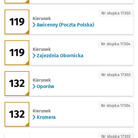
119 - kierunek Awicenny (Poczta Polska
Nr słupka 17303
119
Kierunek
Awicenny (Poczta Polska)
119 - kierunek Zajezdnia Obornicka
Nr słupka 17304
119
Kierunek
Zajezdnia Obornicka
132 - kierunek Oporów
Nr słupka 17303
132
Kierunek
Oporów
132 - kierunek Kromera
Nr słupka 17304
132
Kierunek
Kromera
152 - kierunek Blacharska
Nr słupka 17303