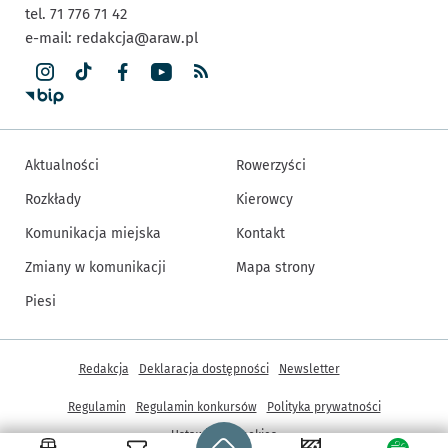
tel. 71 776 71 42
e-mail:
redakcja@araw.pl
Aktualności
Rowerzyści
Rozkłady
Kierowcy
Komunikacja miejska
Kontakt
Zmiany w komunikacji
Mapa strony
Piesi
Inne informacje
Redakcja
Deklaracja dostępności
Newsletter
Regulamin
Regulamin konkursów
Polityka prywatności
Strona główna - wroclaw.pl
Ustawienia cookies