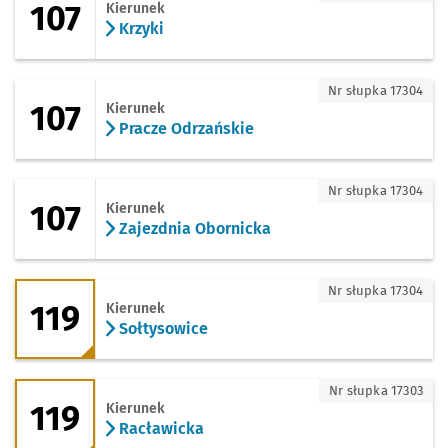
107
Kierunek
Krzyki
107 - kierunek Pracze Odrzańskie
Nr słupka 17304
107
Kierunek
Pracze Odrzańskie
107 - kierunek Zajezdnia Obornicka
Nr słupka 17304
107
Kierunek
Zajezdnia Obornicka
119 - kierunek Sołtysowice
Nr słupka 17304
119
Kierunek
Sołtysowice
119 - kierunek Racławicka
Nr słupka 17303
119
Kierunek
Racławicka