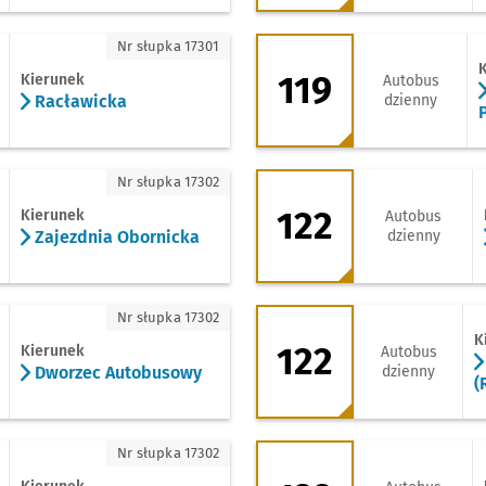
acławicka
119 - kierunek Awic
Nr słupka 17301
119
Kierunek
Autobus
Racławicka
dzienny
jezdnia Obornicka
122 - kierunek Gaga
Nr słupka 17302
122
Kierunek
Autobus
Zajezdnia Obornicka
dzienny
worzec Autobusowy
122 - kierunek Muc
Nr słupka 17302
K
122
Kierunek
Autobus
Dworzec Autobusowy
dzienny
(
trusewicza
122 - kierunek Szk
Nr słupka 17302