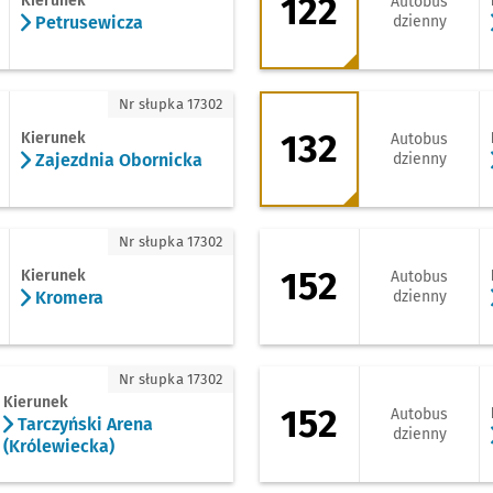
122
Kierunek
Autobus
Petrusewicza
dzienny
jezdnia Obornicka
132 - kierunek Opo
Nr słupka 17302
132
Kierunek
Autobus
Zajezdnia Obornicka
dzienny
romera
152 - kierunek Bla
Nr słupka 17302
152
Kierunek
Autobus
Kromera
dzienny
rczyński Arena (Królewiecka)
152 - kierunek Zaj
Nr słupka 17302
Kierunek
152
Autobus
Tarczyński Arena
dzienny
(Królewiecka)