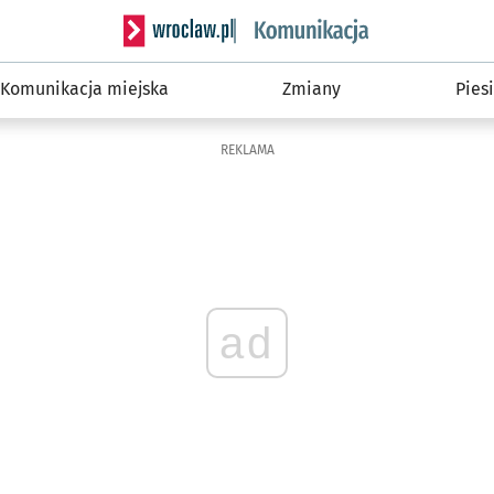
Serwis informacyjny wroclaw.pl podserwis: Ko
Komunikacja miejska
Zmiany
Piesi
REKLAMA
ad