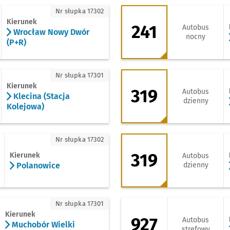
rocław Nowy Dwór (P+R)
241 - kierunek Paw
Nr słupka 17302
Kierunek
241
Autobus
Wrocław Nowy Dwór
nocny
(P+R)
ecina (Stacja Kolejowa)
319 - kierunek Kami
Nr słupka 17301
Kierunek
319
Autobus
Klecina (Stacja
dzienny
Kolejowa)
olanowice
319 - kierunek Zaj
Nr słupka 17302
319
Kierunek
Autobus
Polanowice
dzienny
uchobór Wielki (Roślinna)
927 - kierunek Smo
Nr słupka 17301
Kierunek
927
Autobus
Muchobór Wielki
strefowy