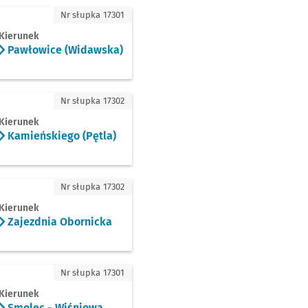
łowice (Widawska)
Nr słupka 17301
Kierunek
Pawłowice (Widawska)
eńskiego (Pętla)
Nr słupka 17302
Kierunek
Kamieńskiego (Pętla)
ezdnia Obornicka
Nr słupka 17302
Kierunek
Zajezdnia Obornicka
lec - Wiśniowa
Nr słupka 17301
Kierunek
Smolec - Wiśniowa