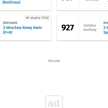
(Roślinna)
rocław Nowy Dwór (P+R)
927 - kierunek Pie
Nr słupka 17302
Kierunek
Ki
927
Autobus
Wrocław Nowy Dwór
P
strefowy
(P+R)
Sp
REKLAMA
ad