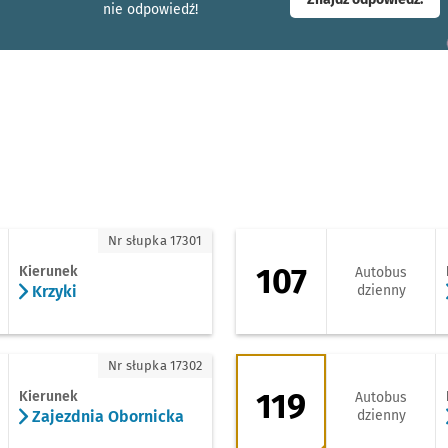
nie odpowiedź!
zyki
107 - kierunek Pra
Nr słupka 17301
107
Kierunek
Autobus
Krzyki
dzienny
ajezdnia Obornicka
119 - kierunek Soł
Nr słupka 17302
119
Kierunek
Autobus
Zajezdnia Obornicka
dzienny