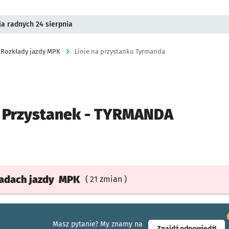
a radnych 24 sierpnia
Rozkłady jazdy MPK
Linie na przystanku Tyrmanda
Przystanek -
TYRMANDA
ładach
jazdy
MPK
( 21 zmian )
Masz pytanie? My znamy na
- ot
Znajdź odpowiedź!