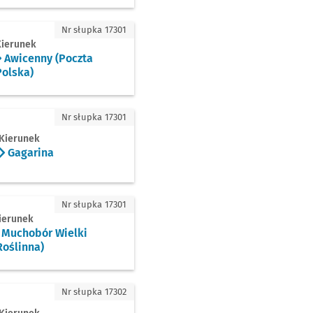
enny (Poczta Polska)
Nr słupka 17301
Kierunek
Awicenny (Poczta
Polska)
rina
Nr słupka 17301
Kierunek
Gagarina
hobór Wielki (Roślinna)
Nr słupka 17301
ierunek
Muchobór Wielki
Roślinna)
ocka
Nr słupka 17302