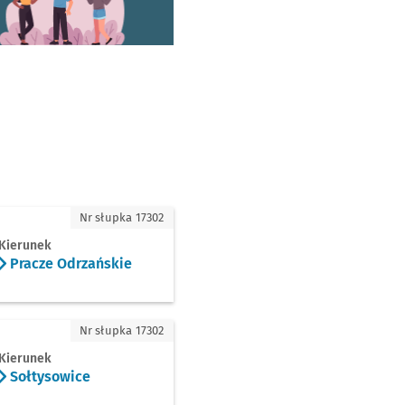
cze Odrzańskie
Nr słupka 17302
Kierunek
Pracze Odrzańskie
tysowice
Nr słupka 17302
Kierunek
Sołtysowice