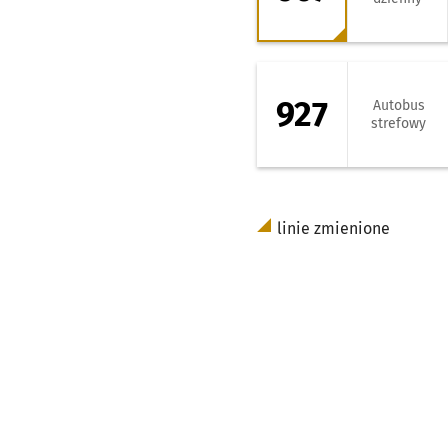
927 - kierunek W
927
Autobus
strefowy
linie zmienione