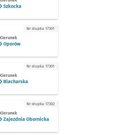
Kierunek
Szkocka
rów
Nr słupka 17301
Kierunek
Oporów
charska
Nr słupka 17301
Kierunek
Blacharska
ezdnia Obornicka
Nr słupka 17302
Kierunek
Zajezdnia Obornicka