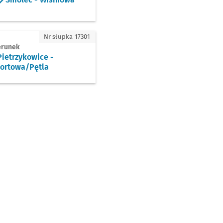
trzykowice - Sportowa/Pętla
Nr słupka 17301
erunek
ietrzykowice -
ortowa/Pętla