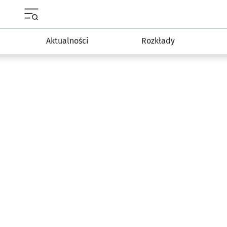
Menu główne portalu wroclaw.pl
Aktualności
Rozkłady