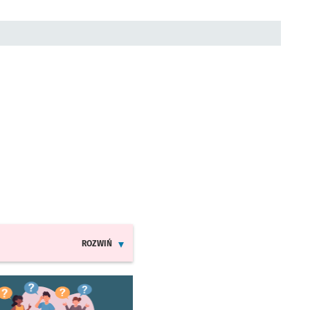
ROZWIŃ
INFORMACJE O ZMIANACH W ROZKŁADACH JAZDY MPK
worzy się w nowej karcie