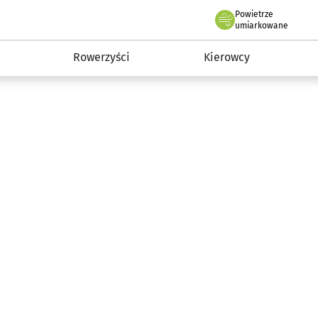
Powietrze
we Wrocławiu
munikacja
umiarkowane
Rowerzyści
Kierowcy