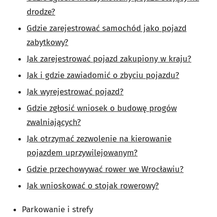
drodze?
Gdzie zarejestrować samochód jako pojazd
zabytkowy?
Jak zarejestrować pojazd zakupiony w kraju?
Jak i gdzie zawiadomić o zbyciu pojazdu?
Jak wyrejestrować pojazd?
Gdzie zgłosić wniosek o budowę progów
zwalniających?
Jak otrzymać zezwolenie na kierowanie
pojazdem uprzywilejowanym?
Gdzie przechowywać rower we Wrocławiu?
Jak wnioskować o stojak rowerowy?
Parkowanie i strefy