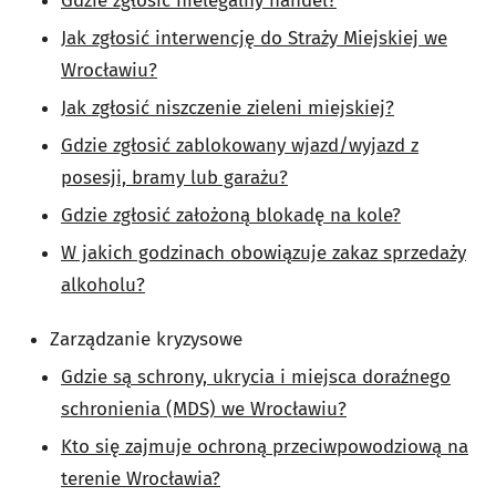
Gdzie zgłosić nielegalny handel?
Jak zgłosić interwencję do Straży Miejskiej we
Wrocławiu?
Jak zgłosić niszczenie zieleni miejskiej?
Gdzie zgłosić zablokowany wjazd/wyjazd z
posesji, bramy lub garażu?
Gdzie zgłosić założoną blokadę na kole?
W jakich godzinach obowiązuje zakaz sprzedaży
alkoholu?
Zarządzanie kryzysowe
Gdzie są schrony, ukrycia i miejsca doraźnego
schronienia (MDS) we Wrocławiu?
Kto się zajmuje ochroną przeciwpowodziową na
terenie Wrocławia?