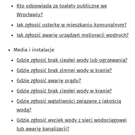
Kto odpowiada za toalety publiczne we
Wrocławiu?
Jak zgłosić usterkę w mieszkaniu komunalnym?
Jak zgłosić awarię urządzeń melioracji wodnych?
Media i instalacje
Gdzie zgłosić brak ciepłej wody lub ogrzewania?
Gdzie zgłosić brak zimnej wody w kranie?
Gdzie zgłosić awarię prądu?
Gdzie zgłosić brak ciepłej wody w kranie?
Gdzie zgłosić wątpliwości związane z jakością
wodą?
Gdzie zgłosić wyciek wody z sieci wodociągowej
lub awarię kanalizacji?