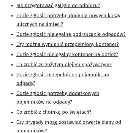
Jak przygotować gałęzie do odbioru?
Gdzie zgłosić potrzebę dodania nowych koszy
ulicznych na śmieci?
Gdzie zgłosić nielegalne podrzucanie odpadów?
Czy można wymienić przepełniony kontener?
Gdzie zgłosić nielegalny kontener na odzież?
Co zrobić ze zużytym olejem spożywczym?
Gdzie zgłosić przepełnione pojemniki na
odpady?
Gdzie zgłosić potrzebę dodatkowych
pojemników na odpady?
Co zrobić z choinką po świętach?
Czy brygady mogą zostawiać otwarte klapy od
pojemników?