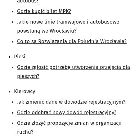
autobus?
Gdzie kupić bilet MPK?
Jakie nowe linie tramwajowe i autobusowe
powstaną we Wrocławiu?
Co to są Rozwiązania dla Południa Wrocławia?
Piesi
Gdzie zgłosić potrzebę utworzenia przejścia dla
pieszych?
Kierowcy
Jak zmienić dane w dowodzie rejestracyjnym?
Gdzie odebrać nowy dowód rejestracyjny?
Gdzie złożyć propozycje zmian w organizacji
ruchu?