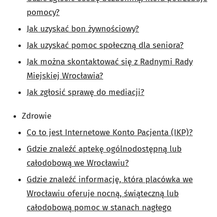
pomocy?
Jak uzyskać bon żywnościowy?
Jak uzyskać pomoc społeczną dla seniora?
Jak można skontaktować się z Radnymi Rady
Miejskiej Wrocławia?
Jak zgłosić sprawę do mediacji?
Zdrowie
Co to jest Internetowe Konto Pacjenta (IKP)?
Gdzie znaleźć aptekę ogólnodostępną lub
całodobową we Wrocławiu?
Gdzie znaleźć informację, która placówka we
Wrocławiu oferuje nocną, świąteczną lub
całodobową pomoc w stanach nagłego