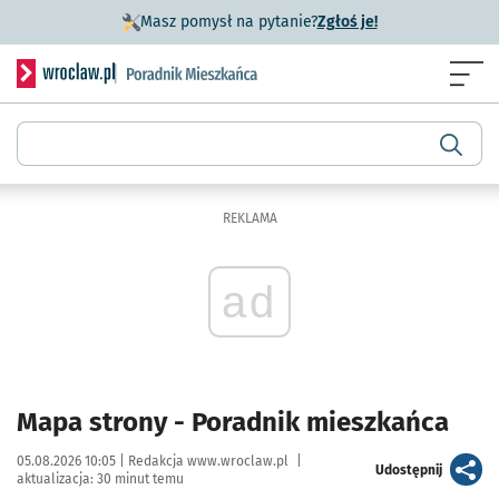
- otworzy się w n
Masz pomysł na pytanie?
Zgłoś je!
Serwis informacyjny wroclaw.pl podserwis: Poradnik miesz
Menu
Wyszukiwarka
REKLAMA
ad
Mapa strony - Poradnik mieszkańca
Data publikacji:
Autor:
05.08.2026 10:05 |
Redakcja www.wroclaw.pl
|
artykuł
Udostępnij
aktualizacja:
30 minut temu