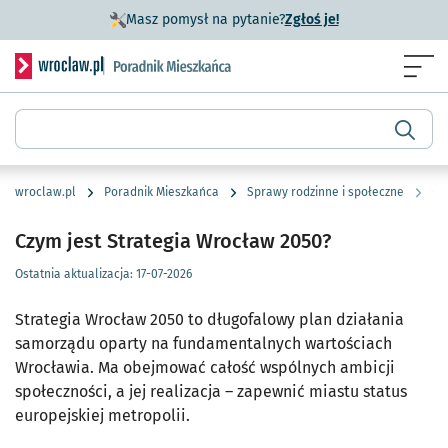
- otworzy się w n
Masz pomysł na pytanie?
Zgłoś je!
Serwis informacyjny wroclaw.pl podserwis: Poradnik miesz
Menu
Wyszukiwarka
wroclaw.pl
Poradnik Mieszkańca
Sprawy rodzinne i społeczne
Cz
Czym jest Strategia Wrocław 2050?
Ostatnia aktualizacja:
17-07-2026
Strategia Wrocław 2050 to długofalowy plan działania
samorządu oparty na fundamentalnych wartościach
Wrocławia. Ma obejmować całość wspólnych ambicji
społeczności, a jej realizacja – zapewnić miastu status
europejskiej metropolii.