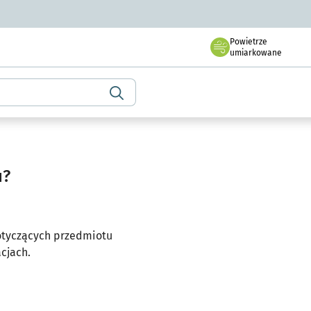
owej karcie
Powietrze
we Wrocławiu
nik mieszkańca
umiarkowane
u?
otyczących przedmiotu
cjach.