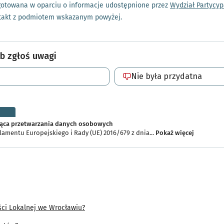
ygotowana w oparciu o informacje udostępnione przez
Wydział Partycyp
ntakt z podmiotem wskazanym powyżej.
ząca przetwarzania danych osobowych
amentu Europejskiego i Rady (UE) 2016/679 z dnia...
Pokaż więcej
mentu Europejskiego i Rady (UE) 2016/679 z dnia 27 kwietnia 2016 r. w spr
nych osobowych i w sprawie swobodnego przepływu takich danych oraz uch
nie danych) (Dz. Urz. UE L 119 z 04.05.2016, str. 1), dalej „RODO", informuje
ana danych osobowych jest Agencja Rozwoju Aglomeracji Wrocławskiej S.A. z 
alej „Administrator”).
ści Lokalnej we Wrocławiu?
z przetwarzaniem Pani/Pana danych przez Administratora można kontaktow