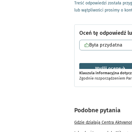
Treść odpowiedzi została prz
lub wątpliwości prosimy o ko
Klauzula informacyjna dotyc
Zgodnie rozporządzeniem Parl
Zgodnie rozporządzeniem Parla
związku z przetwarzaniem da
(ogólne rozporządzenie o ochro
Podobne pytania
1. Administratorem Pani/P
Solny 14, 50-062 Wrocław (d
Gdzie działają Centra Aktywno
2. W sprawach związanych 