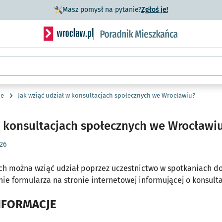
- otworzy się w n
Masz pomysł na pytanie?
Zgłoś je!
Serwis informacyjny wroclaw.pl podserwis: Porad
ne
Jak wziąć udział w konsultacjach społecznych we Wrocławiu?
w konsultacjach społecznych we Wrocławi
26
ch można wziąć udział poprzez uczestnictwo w spotkaniach d
ie formularza na stronie internetowej informującej o konsulta
NFORMACJE