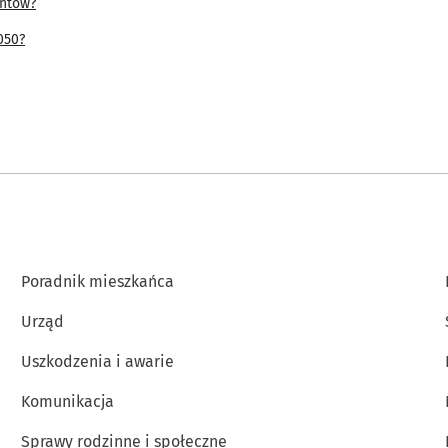
antów?
wych lub z wyznaczonym u Administratora Inspektorem ochrony danych, e-
050?
zetwarzane w celu obsługi zgłoszenia uwag do Poradnika Mieszkańca.
za dane osobowe przekazane dobrowolnie przez użytkownika w treści formul
awnie uzasadnionego interesu administratora polegającego na obsłudze zgłos
e będą przetwarzane przez:
ników Administratora;
półpracujące z Administratorem w zakresie obsługi kadrowo-płacowej, obs
ratora, którzy otrzymają Pani/Pana dane osobowe w zakresie niezbędnym 
Poradnik mieszkańca
acji z Panią/Panem;
Urząd
przekazywane do państwa trzeciego lub organizacji międzynarodowej.
Uszkodzenia i awarie
 będą przetwarzane przez Administratora do momentu zakończenia realizacj
ać niezbędną, ograniczoną część danych osobowych w przypadku, gdyby ni
Komunikacja
 z przepisami prawa, przez okres do czasu upływu przewidzianych prawem
Sprawy rodzinne i społeczne