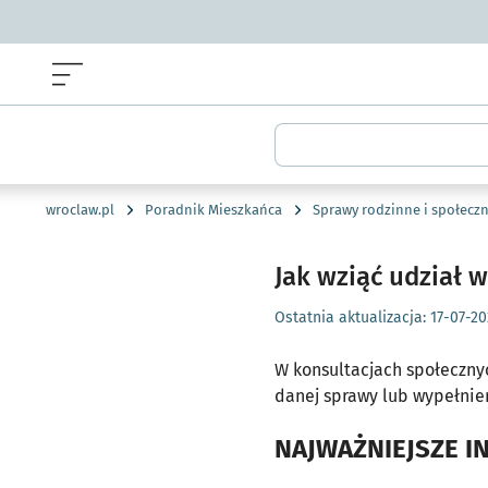
Menu główne portalu wroclaw.pl
Wyszukiwarka
wroclaw.pl
Poradnik Mieszkańca
Sprawy rodzinne i społecz
Jak wziąć udział 
Ostatnia aktualizacja:
17-07-20
W konsultacjach społeczny
danej sprawy lub wypełnien
NAJWAŻNIEJSZE I