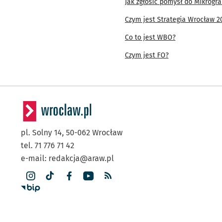
Jak zgłosić pomysł do Mikrogr
powyższych danych adreso
Czym jest Strategia Wrocław 2
3. Pani/Pana dane będą pr
Co to jest WBO?
4. Administrator przetwar
ust. 1 lit. f RODO, tj. pr
Czym jest FO?
strony internetowej.
5. Pani/Pana dane osobow
upoważnionych pracow
podmioty zewnętrzne ws
informatycznej;
pl. Solny 14,
50-062
Wrocław
kontrahentów Administ
tel. 71 776 71 42
kontrahentom komunik
e-mail:
redakcja@araw.pl
6. Dane osobowe nie będą 
7. Pani/Pana dane osobowe
Administrator może zachow
celów wykazania zgodności
roszczeń.