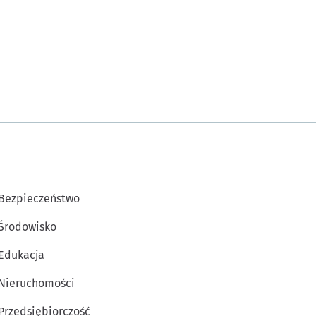
mail:
rodo@araw.pl
.
arza uwag na podstawie art. 6
zeń i poprawie funkcjonowania
ługi prawnej, obsługi
do umożliwienia tym
Bezpieczeństwo
Środowisko
Edukacja
i celów wskazanych w pkt. 3.
ezbędne okazało się to dla
Nieruchomości
 terminów przedawnienia
Przedsiębiorczość