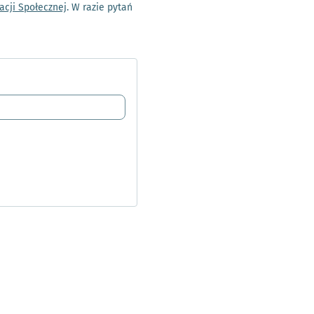
acji Społecznej
. W razie pytań
awie ochrony osób fizycznych w
ylenia dyrektywy 95/46/WE
my Pana/Panią, że:
siedzibą we Wrocławiu, pl.
ać się z wykorzystaniem