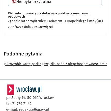
Klauzula informacyjna dotycząca przetwarzania danych
osobowych
Zgodnie rozporządzeniem Parlamentu Europejskiego i Rady (UE)
2016/679 z dnia...
Pokaż więcej
Zgodnie rozporządzeniem Parlamentu Europejskiego i Rady (UE)
2016/679 z dnia 27 kwietnia 2016 r. w sprawie ochrony osób
fizycznych w związku z przetwarzaniem danych osobowych i w
Podobne pytania
sprawie swobodnego przepływu takich danych oraz uchylenia
dyrektywy 95/46/WE (ogólne rozporządzenie o ochronie danych)
Jak wyrobić kartę parkingową dla osób z niepełnosprawnościami?
(Dz. Urz. UE L 119 z 04.05.2016, str. 1), dalej „RODO", informujemy
Pana/Panią, że:
1. Administratorem Pani/Pana danych osobowych jest
Agencja Rozwoju Aglomeracji Wrocławskiej S.A. z siedzibą we
Wrocławiu, pl. Solny 14, 50-062 Wrocław (dalej
pl. Solny 14,
50-062
Wrocław
„Administrator”).
tel. 71 776 71 42
2. W sprawach związanych z przetwarzaniem Pani/Pana
e-mail:
redakcja@araw.pl