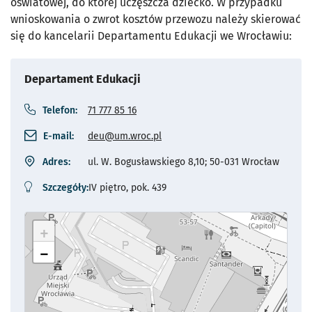
oświatowej, do której uczęszcza dziecko. W przypadku
wnioskowania o zwrot kosztów przewozu należy skierować
się do kancelarii Departamentu Edukacji we Wrocławiu:
Departament Edukacji
Telefon:
71 777 85 16
E-mail:
deu@um.wroc.pl
Adres:
ul. W. Bogusławskiego 8,10; 50-031 Wrocław
Szczegóły:
IV piętro, pok. 439
+
−