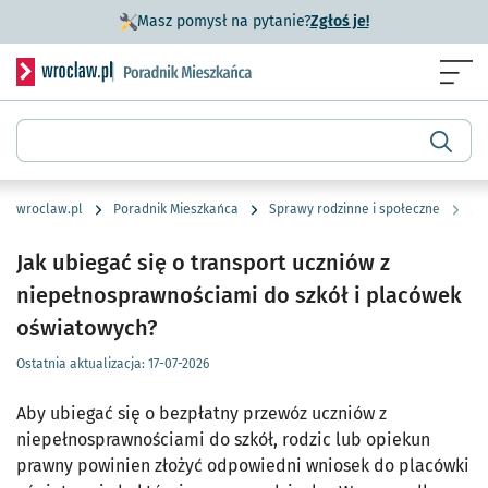
- otworzy się w n
Masz pomysł na pytanie?
Zgłoś je!
Serwis informacyjny wroclaw.pl podserwis: Poradnik miesz
Menu
Wyszukiwarka
wroclaw.pl
Poradnik Mieszkańca
Sprawy rodzinne i społeczne
Jak ubiegać się o transport uczniów z
niepełnosprawnościami do szkół i placówek
oświatowych?
Ostatnia aktualizacja:
17-07-2026
Aby ubiegać się o bezpłatny przewóz uczniów z
niepełnosprawnościami do szkół, rodzic lub opiekun
prawny powinien złożyć odpowiedni wniosek do placówki