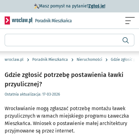
- otworzy się w n
Masz pomysł na pytanie?
Zgłoś je!
Serwis informacyjny wroclaw.pl podserwis: Poradnik miesz
Menu
Wyszukiwarka
wroclaw.pl
Poradnik Mieszkańca
Nieruchomości
Gdzie zgłosić po
Gdzie zgłosić potrzebę postawienia ławki
przyulicznej?
Ostatnia aktualizacja:
17-03-2026
Wrocławianie mogą zgłaszać potrzebę montażu ławek
przyulicznych w ramach miejskiego programu Ławeczka
Mieszkańca. Wniosek o postawienie małej architektury
przyjmowane są przez internet.