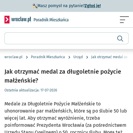
- otworzy się w n
Masz pomysł na pytanie?
Zgłoś je!
Serwis informacyjny wroclaw.pl podserwis: Poradnik miesz
Menu
Wyszukiwarka
wroclaw.pl
Poradnik Mieszkańca
Urząd
Jak otrzymać medal za dł
Jak otrzymać medal za długoletnie pożycie
małżeńskie?
Ostatnia aktualizacja:
17-07-2026
Medale za Długoletnie Pożycie Małżeńskie to
uhonorowanie par małżeńskich, które są po ślubie 50 lub
więcej lat. Aby otrzymać wyróżnienie, trzeba
poinformować Prezydenta Wrocławia (za pośrednictwem
Urzędu Stanu Cywilnego) o 50. rocznicy ślubu. Mogą też