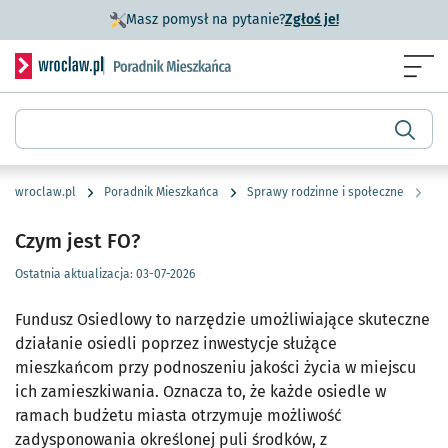
- otworzy się w n
Masz pomysł na pytanie?
Zgłoś je!
Serwis informacyjny wroclaw.pl podserwis: Poradnik miesz
Menu
Wyszukiwarka
wroclaw.pl
Poradnik Mieszkańca
Sprawy rodzinne i społeczne
Cz
Czym jest FO?
Ostatnia aktualizacja:
03-07-2026
Fundusz Osiedlowy to narzędzie umożliwiające skuteczne
działanie osiedli poprzez inwestycje służące
mieszkańcom przy podnoszeniu jakości życia w miejscu
ich zamieszkiwania. Oznacza to, że każde osiedle w
ramach budżetu miasta otrzymuje możliwość
zadysponowania określonej puli środków, z