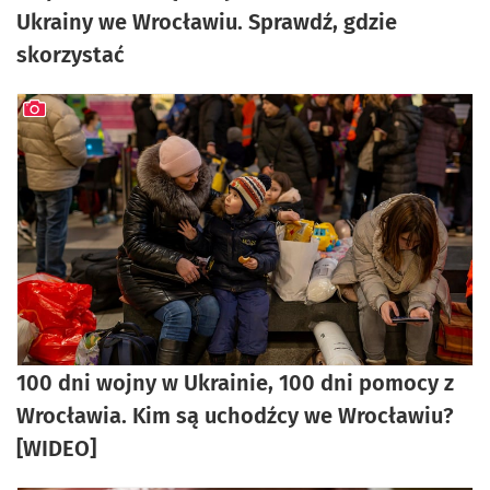
Ukrainy we Wrocławiu. Sprawdź, gdzie
skorzystać
artykuł z galerią zdjęć
100 dni wojny w Ukrainie, 100 dni pomocy z
Wrocławia. Kim są uchodźcy we Wrocławiu?
[WIDEO]