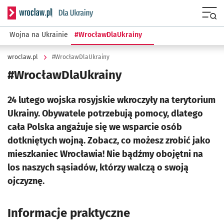
Serwis informacyjny wroclaw.pl podserwis: Pomagamy Wro
Menu
Wojna na Ukrainie
#WrocławDlaUkrainy
wroclaw.pl
#WrocławDlaUkrainy
#WrocławDlaUkrainy
24 lutego wojska rosyjskie wkroczyły na terytorium
Ukrainy. Obywatele potrzebują pomocy, dlatego
cała Polska angażuje się we wsparcie osób
dotkniętych wojną. Zobacz, co możesz zrobić jako
mieszkaniec Wrocławia! Nie bądźmy obojętni na
los naszych sąsiadów, którzy walczą o swoją
ojczyznę.
Informacje praktyczne