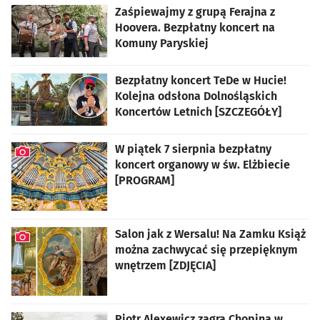
Zaśpiewajmy z grupą Ferajna z
Hoovera. Bezpłatny koncert na
Komuny Paryskiej
Bezpłatny koncert TeDe w Hucie!
Kolejna odsłona Dolnośląskich
Koncertów Letnich [SZCZEGÓŁY]
W piątek 7 sierpnia bezpłatny
koncert organowy w św. Elżbiecie
[PROGRAM]
artykuł z galerią zdjęć
Salon jak z Wersalu! Na Zamku Książ
można zachwycać się przepięknym
wnętrzem [ZDJĘCIA]
artykuł z galerią zdjęć
Piotr Alexewicz zagra Chopina w