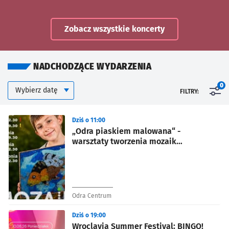
Zobacz wszystkie koncerty
NADCHODZĄCE WYDARZENIA
Kalendarium
Wybierz datę
0
FILTRY:
Znalezione wydarzenia
Dziś o 11:00
„Odra piaskiem malowana“ -
warsztaty tworzenia mozaik
piaskowych dla dzieci w Odra
Centrum.
Odra Centrum
Dziś o 19:00
Wroclavia Summer Festival: BINGO!