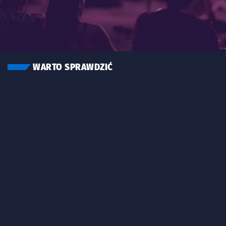
WARTO SPRAWDZIĆ
Znalezione wydarzenia