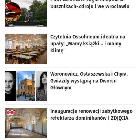
Dusznikach-Zdroju i we Wrocławiu
Czytelnia Ossolineum idealna na
upały! „Mamy książki... i mamy
klimę”
Woronowicz, Ostaszewska i Chyra.
Gwiazdy wystąpią na Dworcu
Głównym
Inauguracja renowacji zabytkowego
refektarza dominikanów | ZDJĘCIA
artykuł z galerią zdjęć