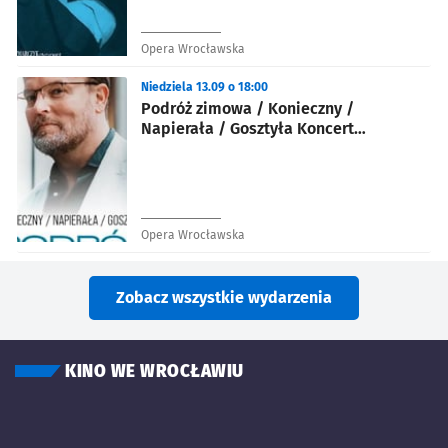
Opera Wrocławska
Niedziela 13.09 o 18:00
Podróż zimowa / Konieczny /
Napierała / Gosztyła Koncert
inscenizowany
Opera Wrocławska
Zobacz wszystkie wydarzenia
KINO WE WROCŁAWIU
Znalezione wydarzenia