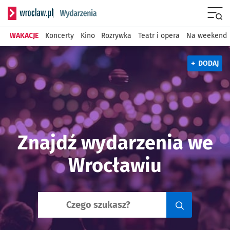
Serwis informacyjny wroclaw
Menu
WAKACJE
Koncerty
Kino
Rozrywka
Teatr i opera
Na weekend
+
DODAJ
Znajdź wydarzenia we
Wrocławiu
Wyszukiwarka wydarzeń we Wroc