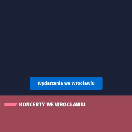
Wydarzenia we Wrocławiu
KONCERTY WE WROCŁAWIU
Znalezione wydarzenia