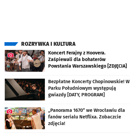
Najnowsze artykuły
ROZRYWKA I KULTURA
Koncert Ferajny z Hoovera.
Zaśpiewali dla bohaterów
Powstania Warszawskiego [ZDJĘCIA]
artykuł z galerią zdjęć
Bezpłatne Koncerty Chopinowskie! W
Parku Południowym występują
gwiazdy [DATY, PROGRAM]
„Panorama 1670” we Wrocławiu dla
fanów serialu Netflixa. Zobaczcie
zdjęcia!
artykuł z galerią zdjęć