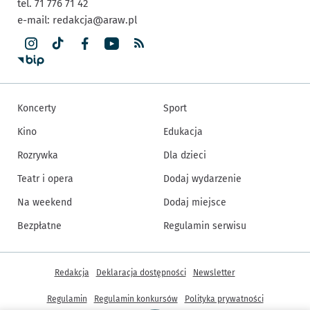
tel. 71 776 71 42
e-mail:
redakcja@araw.pl
Koncerty
Sport
Kino
Edukacja
Rozrywka
Dla dzieci
Teatr i opera
Dodaj wydarzenie
Na weekend
Dodaj miejsce
Bezpłatne
Regulamin serwisu
Inne informacje
Redakcja
Deklaracja dostępności
Newsletter
Regulamin
Regulamin konkursów
Polityka prywatności