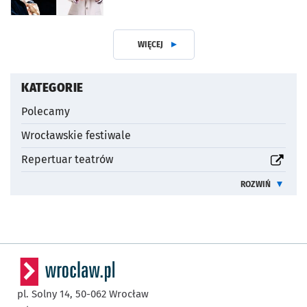
WIĘCEJ
ARTYKUŁÓW
KATEGORIE
Polecamy
Wrocławskie festiwale
otworzy się w nowej karcie
Repertuar teatrów
ROZWIŃ
INFORMACJE 
pl. Solny 14,
50-062
Wrocław