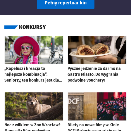
Pełny repertuar kin
KONKURSY
„Kapelusz i kreacja to
Pyszne jedzenie za darmo na
najlepsza kombinacja”.
Gastro Miasto. Do wygrania
Seniorzy, ten konkurs jest dla
podwójne vouchery!
Was!
Noc z wilkiem w Zoo Wrocław?
Bilety na nowe filmy w Kinie
Mamy dla Was podwójne
DCF! Możecie wybrać się m.in.