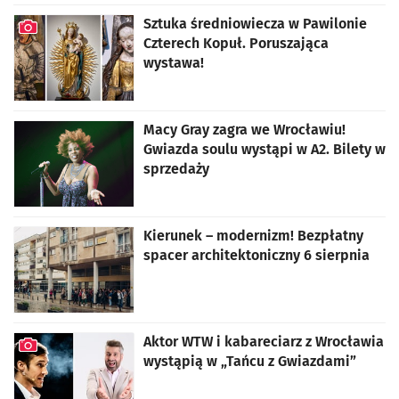
Sztuka średniowiecza w Pawilonie
Czterech Kopuł. Poruszająca
wystawa!
artykuł z galerią zdjęć
Macy Gray zagra we Wrocławiu!
Gwiazda soulu wystąpi w A2. Bilety w
sprzedaży
Kierunek – modernizm! Bezpłatny
spacer architektoniczny 6 sierpnia
Aktor WTW i kabareciarz z Wrocławia
wystąpią w „Tańcu z Gwiazdami”
artykuł z galerią zdjęć