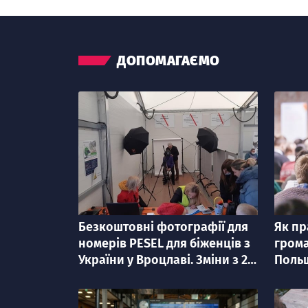
ДОПОМАГАЄМО
Безкоштовні фотографії для
Як п
категорія
категорі
номерів PESEL для біженців з
грома
України у Вроцлаві. Змiни з 20
Польщ
травня
акаде
Реєст