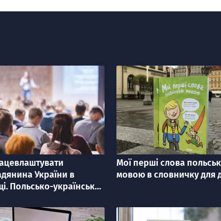
рацевлаштувати
Мої перші слова польсь
я
категорія
дянина України в
мовою в словничку для 
і. Польсько-українська
мія підприємництва.
рація