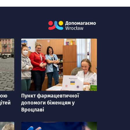
Cайт Ми допомагаємо
кою
Пункт фармацевтичної
категорія
дiтей
допомоги біженцям у
Вроцлаві