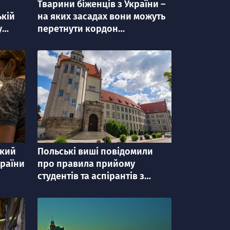
Тварини біженців з України –
категорія
ькій
на яких засадах вони можуть
у
перетнути кордон
Європейського Союзу?
ький
Польські виші повідомили
категорія
країни
про правила прийому
студентів та аспірантів з
України