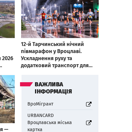
12-й Тарчинський нічний
півмарафон у Вроцлаві.
я 2026
Ускладнення руху та
додатковий транспорт для
учасників
ВАЖЛИВА
ІНФОРМАЦІЯ
otworzy się w nowej karcie
ВроМігрант
URBANCARD
Вроцлавська міська
ія —
otworzy się w nowej karcie
картка