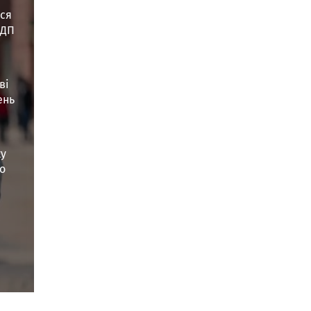
вся
 ДП
ься в новій вкладці
ці
ві
ень
ься в новій вкладці
ці
ку
бо
ься в новій вкладці
ці
ься в новій вкладці
ці