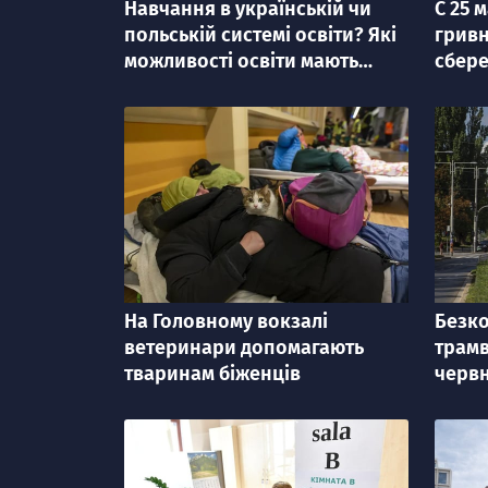
Навчання в українській чи
C 25 
категорія
категорі
польській системі освіти? Які
гривн
можливості освіти мають
сбере
біженці з України
Поль
На Головному вокзалі
Безко
категорія
категорі
ветеринари допомагають
трамв
тваринам біженців
черв