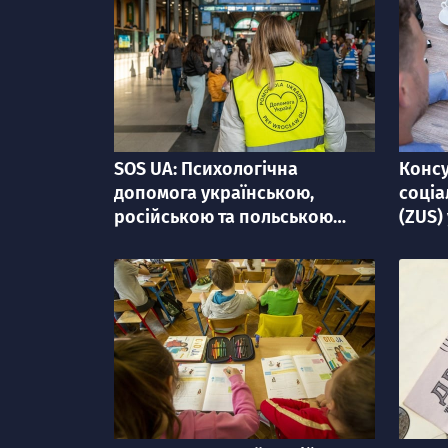
SOS UA: Психологічна
Консу
категорія
категорі
допомога українською,
соціа
російською та польською
(ZUS)
мовами
укра