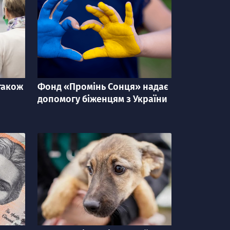
також
Фонд «Промінь Сонця» надає
категорія
допомогу біженцям з України