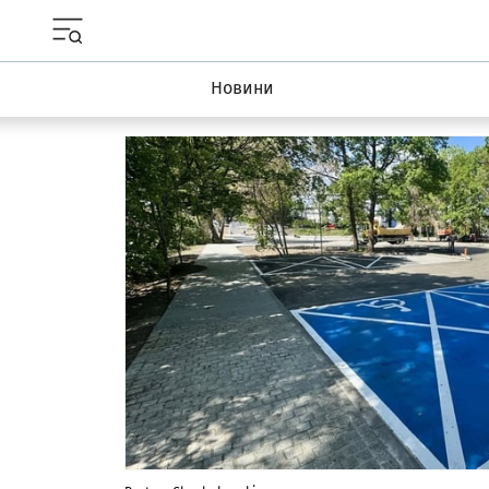
Menu główne portalu wroclaw.pl
Новини
Najnowsze artykuły