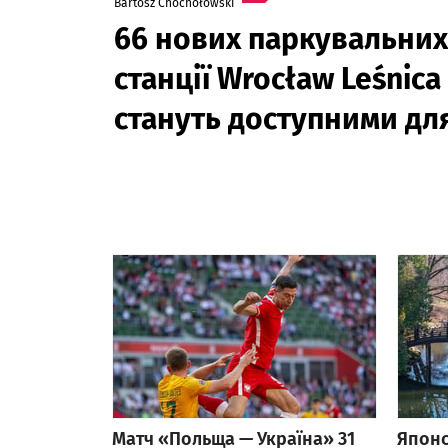
Bartosz Chochołowski
66 нових паркувальних 
станції Wrocław Leśnic
стануть доступними для
Матч «Польща — Україна» 31
Японс