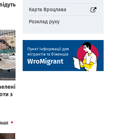
підуть
otworzy się w nowej karcie
Карта Вроцлава
Pозклад руху
Пункт інформації для
мігрантів та біженців
otworzy się w nowej karcie
WroMigrant
зелені
оти з
СТАТТІ
ЛЬШЕ