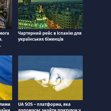
омога
Чартерний рейс в Iспанію для
категорія
в.
українських біженців
клими
UA SOS – платформа, яка
категорія
раїни.
допомагає знайти притулок у