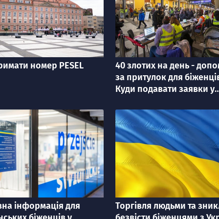
римати номер PESEL
40 злотих на день - доп
я
категорія
за притулок для біженці
Куди подавати заявки у
Вроцлаві
на інформація для
Торгівля людьми та зни
я
категорія
нських біженців у
безвісти біженцями з Ук