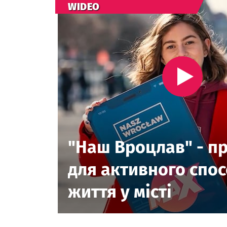
WIDEO
"Наш Вроцлав" - п
для активного спо
життя у місті
Посилання відкриється в новій вкладці