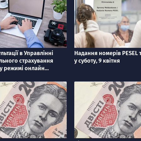
льтації в Управлінні
Надання номерів PESEL 
я
категорія
льного страхування
у суботу, 9 квітня
 у режимі онлайн
їнською мовою