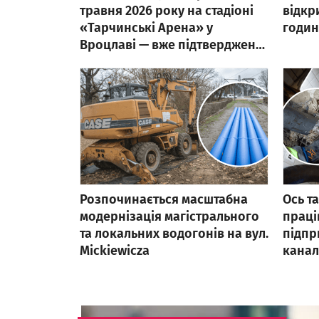
травня 2026 року на стадіоні
відкрити
«Тарчинські Арена» у
годин
Вроцлаві — вже підтверджено!
Де можна придбати квитки?
Розпочинається масштабна
Ось т
модернізація магістрального
праці
та локальних водогонів на вул.
підпр
Mickiewicza
каналі
насос
страж