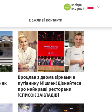
rmacyjny wroclaw.pl
Повітря
Wybierz język
C
we Wrocławiu
Помірний
Важливі контакти
Вроцлав з двома зірками в
 як
путівнику Мішлен! Дізнайтеся
про найкращі ресторани
[СПИСОК ЗАКЛАДІВ]