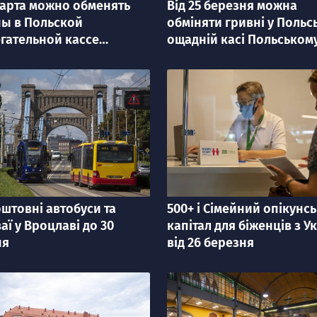
марта можно обменять
Від 25 березня можна
я
категорія
ы в Польской
обміняти гривні у Польс
гательной кассе
ощадній касі Польськом
ском банке
банку
штовні автобуси та
500+ i Сімейний опікунс
я
категорія
аї у Вроцлаві до 30
капітал для біженців з У
ня
вiд 26 березня