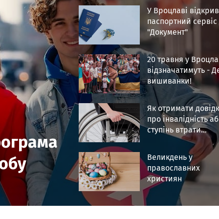
У Вроцлаві відкри
паспортний сервіс
"Документ"
Посилання відкриєт
Посилання відкриється в новій вклад
20 травня у Вроцла
відзначатимуть - Д
вишиванки!
Посилання відкриєт
Посилання відкриється в новій вклад
Як отримати довід
про інвалідність а
ступінь втрати
рограма
Посилання відкриєт
працездатності у
Посилання відкриється в новій вклад
Польщі?
Великдень у
собу
православних
християн
Посилання відкриєт
Посилання відкриється в новій вклад