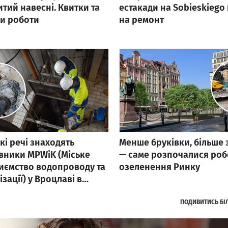
й навесні. Квитки та
естакади на Sobieskiego 
и роботи
на ремонт
акі речі знаходять
Менше бруківки, більше 
вники MPWiK (Міське
— саме розпочалися роб
иємство водопроводу та
озеленення Ринку
зації) у Вроцлаві в
них станціях! Від цього
дає весь Вроцлав
ПОДИВИТИСЬ
БІ