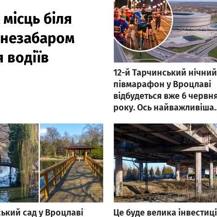
місць біля
a незабаром
 водіїв
12-й Тарчинський нічний
півмарафон у Вроцлаві
відбудеться вже 6 червн
року. Ось найважливіша
інформація
ький сад у Вроцлаві
Це буде велика інвестиц