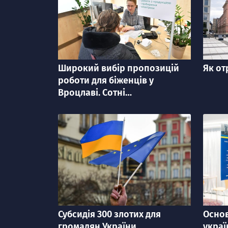
Широкий вибір пропозицій
Як от
категорія
категорі
роботи для біженців у
Вроцлаві. Сотні
працевлаштованих українців
Субсидія 300 злотих для
Основ
категорія
категорі
громадян України
украї