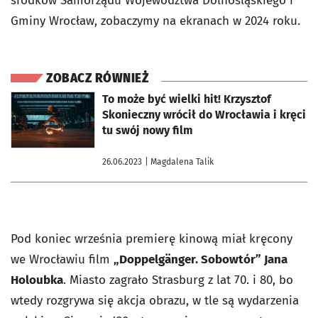
środków Samorządu Województwa Dolnośląskiego i
Gminy Wrocław, zobaczymy na ekranach w 2024 roku.
ZOBACZ RÓWNIEŻ
otworzy się w nowej karcie
To może być wielki hit! Krzysztof
Skonieczny wrócił do Wrocławia i kręci
tu swój nowy film
26.06.2023
| Magdalena Talik
Pod koniec września premierę kinową miał kręcony
we Wrocławiu film
„Doppelgänger. Sobowtór” Jana
Holoubka
. Miasto zagrało Strasburg z lat 70. i 80, bo
wtedy rozgrywa się akcja obrazu, w tle są wydarzenia