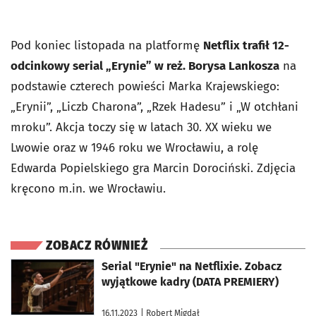
Pod koniec listopada na platformę
Netflix trafił 12-
odcinkowy serial „Erynie” w reż. Borysa Lankosza
na
podstawie czterech powieści Marka Krajewskiego:
„Erynii”, „Liczb Charona”, „Rzek Hadesu” i „W otchłani
mroku”. Akcja toczy się w latach 30. XX wieku we
Lwowie oraz w 1946 roku we Wrocławiu, a rolę
Edwarda Popielskiego gra Marcin Dorociński. Zdjęcia
kręcono m.in. we Wrocławiu.
ZOBACZ RÓWNIEŻ
otworzy się w nowej karcie
Serial "Erynie" na Netflixie. Zobacz
wyjątkowe kadry (DATA PREMIERY)
16.11.2023
| Robert Migdał