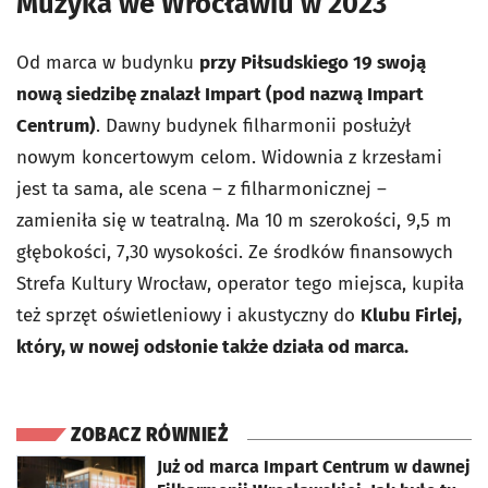
Muzyka we Wrocławiu w 2023
Od marca w budynku
przy Piłsudskiego 19 swoją
nową siedzibę znalazł Impart (pod nazwą Impart
Centrum)
. Dawny budynek filharmonii posłużył
nowym koncertowym celom. Widownia z krzesłami
jest ta sama, ale scena – z filharmonicznej –
zamieniła się w teatralną. Ma 10 m szerokości, 9,5 m
głębokości, 7,30 wysokości. Ze środków finansowych
Strefa Kultury Wrocław, operator tego miejsca, kupiła
też sprzęt oświetleniowy i akustyczny do
Klubu Firlej,
który, w nowej odsłonie także działa od marca.
ZOBACZ RÓWNIEŻ
otworzy się w nowej karcie
Już od marca Impart Centrum w dawnej