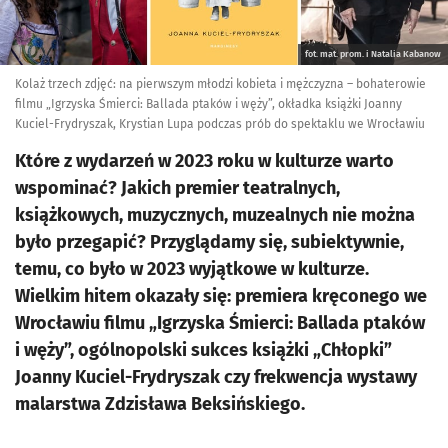
fot. mat. prom. i Natalia Kabanow
Kolaż trzech zdjęć: na pierwszym młodzi kobieta i mężczyzna – bohaterowie
filmu „Igrzyska Śmierci: Ballada ptaków i węży”, okładka książki Joanny
Kuciel-Frydryszak, Krystian Lupa podczas prób do spektaklu we Wrocławiu
Które z wydarzeń w 2023 roku w kulturze warto
wspominać? Jakich premier teatralnych,
książkowych, muzycznych, muzealnych nie można
było przegapić? Przyglądamy się, subiektywnie,
temu, co było w 2023 wyjątkowe w kulturze.
Wielkim hitem okazały się: premiera kręconego we
Wrocławiu filmu „Igrzyska Śmierci: Ballada ptaków
i węży”, ogólnopolski sukces książki „Chłopki”
Joanny Kuciel-Frydryszak czy frekwencja wystawy
malarstwa Zdzisława Beksińskiego.