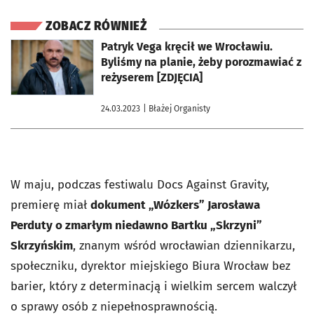
ZOBACZ RÓWNIEŻ
otworzy się w nowej karcie
Patryk Vega kręcił we Wrocławiu.
Byliśmy na planie, żeby porozmawiać z
reżyserem [ZDJĘCIA]
24.03.2023
| Błażej Organisty
W maju, podczas festiwalu Docs Against Gravity,
premierę miał
dokument „Wózkers” Jarosława
Perduty o zmarłym niedawno Bartku „Skrzyni”
Skrzyńskim
, znanym wśród wrocławian dziennikarzu,
społeczniku, dyrektor miejskiego Biura Wrocław bez
barier, który z determinacją i wielkim sercem walczył
o sprawy osób z niepełnosprawnością.