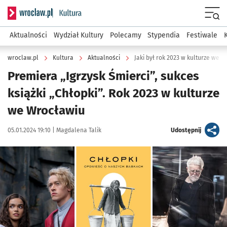
Serwis informacyjny wroclaw.pl podserwis: Kultura
Menu
Aktualności
Wydział Kultury
Polecamy
Stypendia
Festiwale
wroclaw.pl
Kultura
Aktualności
Jaki był rok 2023 w kulturze we
Premiera „Igrzysk Śmierci”, sukces
książki „Chłopki”. Rok 2023 w kulturze
we Wrocławiu
Data publikacji:
Autor:
artykuł
05.01.2024 19:10 |
Magdalena Talik
Udostępnij
Kliknij, aby powiększyć