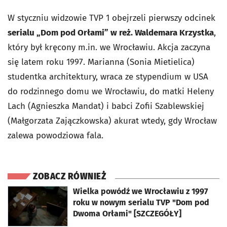
W styczniu widzowie TVP 1 obejrzeli pierwszy odcinek
serialu „Dom pod Orłami” w reż. Waldemara Krzystka
,
który był kręcony m.in. we Wrocławiu. Akcja zaczyna
się latem roku 1997. Marianna (Sonia Mietielica)
studentka architektury, wraca ze stypendium w USA
do rodzinnego domu we Wrocławiu, do matki Heleny
Lach (Agnieszka Mandat) i babci Zofii Szablewskiej
(Małgorzata Zajączkowska) akurat wtedy, gdy Wrocław
zalewa powodziowa fala.
ZOBACZ RÓWNIEŻ
otworzy się w nowej karcie
Wielka powódź we Wrocławiu z 1997
roku w nowym serialu TVP "Dom pod
Dwoma Orłami" [SZCZEGÓŁY]