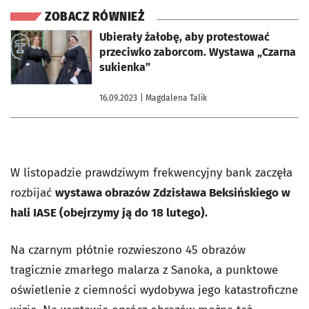
ZOBACZ RÓWNIEŻ
otworzy się w nowej karcie
Ubierały żałobę, aby protestować
przeciwko zaborcom. Wystawa „Czarna
sukienka”
16.09.2023
| Magdalena Talik
W listopadzie prawdziwym frekwencyjny bank zaczęła
rozbijać
wystawa obrazów Zdzisława Beksińskiego w
hali IASE (obejrzymy ją do 18 lutego).
Na czarnym płótnie rozwieszono 45 obrazów
tragicznie zmarłego malarza z Sanoka, a punktowe
oświetlenie z ciemności wydobywa jego katastroficzne