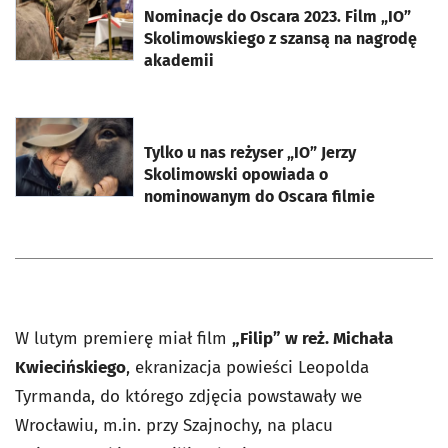
Nominacje do Oscara 2023. Film „IO”
Skolimowskiego z szansą na nagrodę
akademii
otworzy się w nowej karcie
Tylko u nas reżyser „IO” Jerzy
Skolimowski opowiada o
nominowanym do Oscara filmie
W lutym premierę miał film
„Filip” w reż. Michała
Kwiecińskiego
, ekranizacja powieści Leopolda
Tyrmanda, do którego zdjęcia powstawały we
Wrocławiu, m.in. przy Szajnochy, na placu