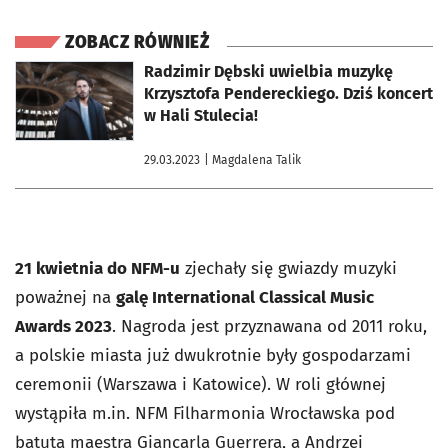
ZOBACZ RÓWNIEŻ
otworzy się w nowej karcie
Radzimir Dębski uwielbia muzykę
Krzysztofa Pendereckiego. Dziś koncert
w Hali Stulecia!
29.03.2023
| Magdalena Talik
21 kwietnia do NFM-u
zjechały się gwiazdy muzyki
poważnej na
galę International Classical Music
Awards 2023
. Nagroda jest przyznawana od 2011 roku,
a polskie miasta już dwukrotnie były gospodarzami
ceremonii (Warszawa i Katowice). W roli głównej
wystąpiła m.in. NFM Filharmonia Wrocławska pod
batutą maestra Giancarla Guerrera, a Andrzej