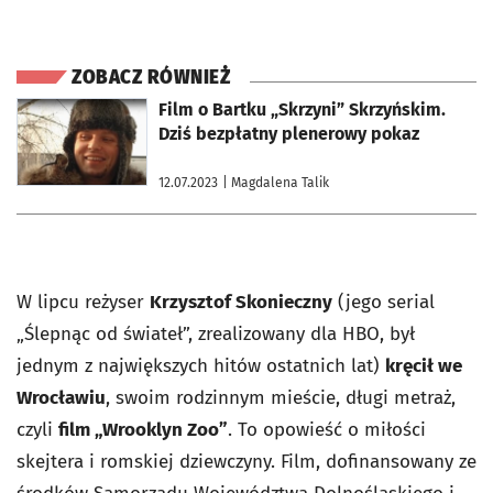
ZOBACZ RÓWNIEŻ
otworzy się w nowej karcie
Film o Bartku „Skrzyni” Skrzyńskim.
Dziś bezpłatny plenerowy pokaz
12.07.2023
| Magdalena Talik
W lipcu reżyser
Krzysztof Skonieczny
(jego serial
„Ślepnąc od świateł”, zrealizowany dla HBO, był
jednym z największych hitów ostatnich lat)
kręcił we
Wrocławiu
, swoim rodzinnym mieście, długi metraż,
czyli
film „Wrooklyn Zoo”
. To opowieść o miłości
skejtera i romskiej dziewczyny. Film, dofinansowany ze