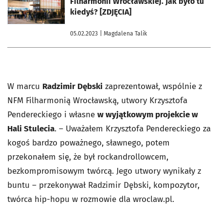
Filharmonii Wrocławskiej. Jak było tu
kiedyś? [ZDJĘCIA]
05.02.2023
| Magdalena Talik
W marcu
Radzimir Dębski
zaprezentował, wspólnie z
NFM Filharmonią Wrocławską, utwory Krzysztofa
Pendereckiego i własne
w wyjątkowym projekcie w
Hali Stulecia
. – Uważałem Krzysztofa Pendereckiego za
kogoś bardzo poważnego, sławnego, potem
przekonałem się, że był rockandrollowcem,
bezkompromisowym twórcą. Jego utwory wynikały z
buntu – przekonywał Radzimir Dębski, kompozytor,
twórca hip-hopu w rozmowie dla wroclaw.pl.