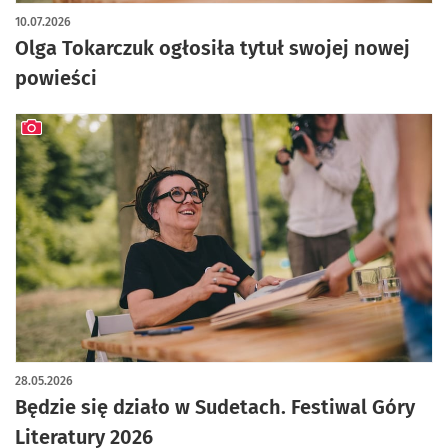
artykuł z galerią zdjęć
10.07.2026
Olga Tokarczuk ogłosiła tytuł swojej nowej
powieści
artykuł z galerią zdjęć
28.05.2026
Będzie się działo w Sudetach. Festiwal Góry
Literatury 2026