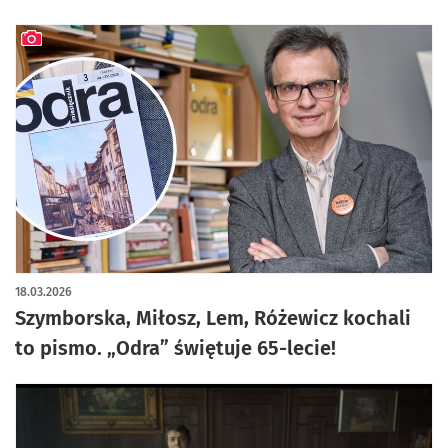
artykuł z galerią zdjęć
18.03.2026
Szymborska, Miłosz, Lem, Różewicz kochali
to pismo. „Odra” świętuje 65-lecie!