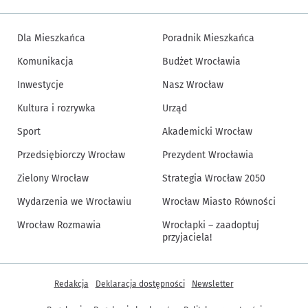
Dla Mieszkańca
Poradnik Mieszkańca
Komunikacja
Budżet Wrocławia
Inwestycje
Nasz Wrocław
Kultura i rozrywka
Urząd
Sport
Akademicki Wrocław
Przedsiębiorczy Wrocław
Prezydent Wrocławia
Zielony Wrocław
Strategia Wrocław 2050
Wydarzenia we Wrocławiu
Wrocław Miasto Równości
Wrocław Rozmawia
Wrocłapki – zaadoptuj
przyjaciela!
Inne informacje
Redakcja
Deklaracja dostępności
Newsletter