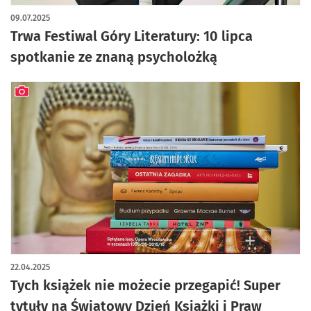
09.07.2025
Trwa Festiwal Góry Literatury: 10 lipca
spotkanie ze znaną psycholożką
artykuł z galerią zdjęć
22.04.2025
Tych książek nie możecie przegapić! Super
tytuły na Światowy Dzień Książki i Praw