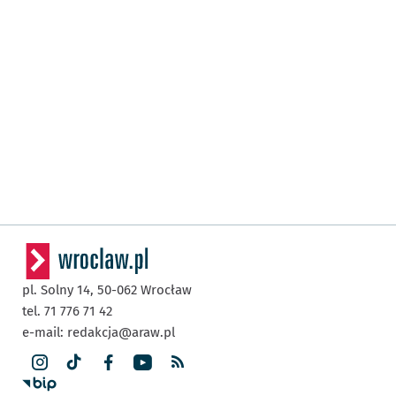
pl. Solny 14,
50-062
Wrocław
tel. 71 776 71 42
e-mail:
redakcja@araw.pl