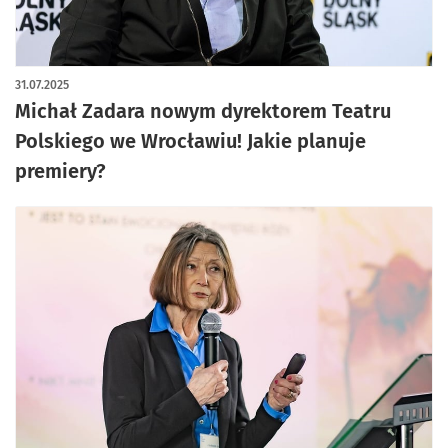
artykuł z galerią zdjęć
31.07.2025
Michał Zadara nowym dyrektorem Teatru
Polskiego we Wrocławiu! Jakie planuje
premiery?