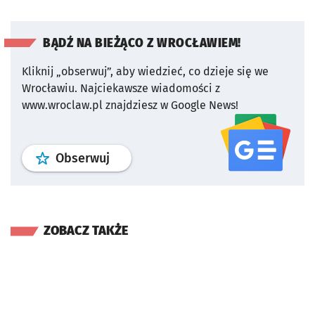
BĄDŹ NA BIEŻĄCO Z WROCŁAWIEM!
Kliknij „obserwuj”, aby wiedzieć, co dzieje się we
Wrocławiu.
Najciekawsze wiadomości z
www.wroclaw.pl znajdziesz w Google News!
profil
google news
serwisu wroclaw
Obserwuj
ZOBACZ TAKŻE