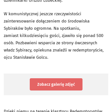
dziennikarki Urszuli Lubeckiej.
W komunistycznej jeszcze rzeczywistości
zainteresowanie dołączeniem do środowiska
Sybiraków było ogromne. Na spotkaniu,
zamiast kilkudziesięciu gości, zjawiło się ponad 500
osób. Pozbawieni wsparcia ze strony ówczesnych
władz Sybiracy, opiekuna znaleźli w redemptoryście,
ojcu Stanisławie Golcu.
Zobacz galerię zdjęć
Dzięki niemu na terenie klasztoru Redemptorystów