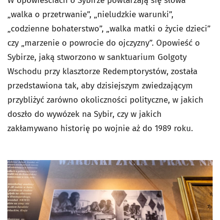
W opowieściach o Sybirze powtarzają się słowa
„walka o przetrwanie”, „nieludzkie warunki”,
„codzienne bohaterstwo”, „walka matki o życie dzieci”
czy „marzenie o powrocie do ojczyzny”. Opowieść o
Sybirze, jaką stworzono w sanktuarium Golgoty
Wschodu przy klasztorze Redemptorystów, została
przedstawiona tak, aby dzisiejszym zwiedzającym
przybliżyć zarówno okoliczności polityczne, w jakich
doszło do wywózek na Sybir, czy w jakich
zakłamywano historię po wojnie aż do 1989 roku.