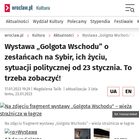
Serwis informacyjny wroclaw.pl podserwis: Kultura
Menu
Aktualności
Wydział Kultury
Polecamy
Stypendia
Festiwale
wroclaw.pl
Kultura
Aktualności
Wystawa „Golgota Wschodu” o
zesłańcach na Sybir, ich życiu,
sytuacji politycznej od 23 stycznia. To
trzeba zobaczyć!
Data publikacji:
Autor:
17.01.2023 19:29 |
Magdalena Talik
|
aktualizacja:
3 lata
UA
EN
temu, 23.01.2023
Kliknij, aby zobaczyć galerię
fot. Tomasz Hołod
Na zdjęciu fragment wystawy „Golgota Wschodu” – wieża strażnicza w łagrze