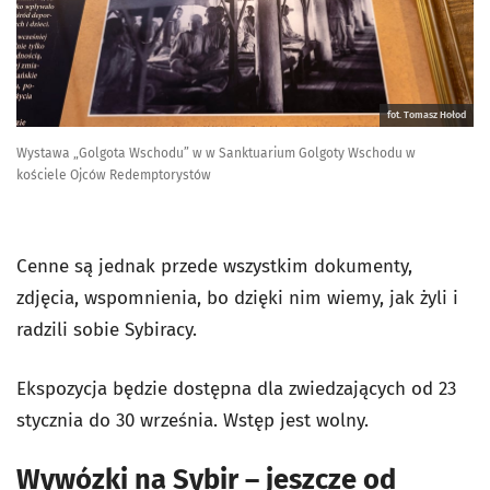
fot. Tomasz Hołod
Wystawa „Golgota Wschodu” w w Sanktuarium Golgoty Wschodu w
kościele Ojców Redemptorystów
Cenne są jednak przede wszystkim dokumenty,
zdjęcia, wspomnienia, bo dzięki nim wiemy, jak żyli i
radzili sobie Sybiracy.
Ekspozycja będzie dostępna dla zwiedzających od 23
stycznia do 30 września. Wstęp jest wolny.
Wywózki na Sybir – jeszcze od