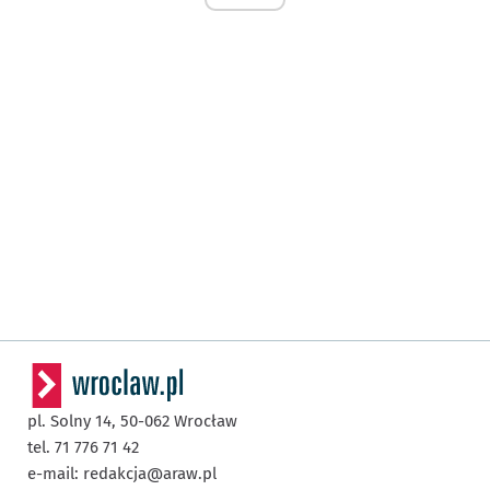
pl. Solny 14,
50-062
Wrocław
tel. 71 776 71 42
e-mail:
redakcja@araw.pl