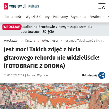
Serwis informacyjny wroclaw.pl podserwis: Kultura
Menu
Aktualności
Wydział Kultury
Polecamy
Stypendia
Festiwale
WROCŁAW
Stadion na Brochowie z nowym zapleczem dla
sportowców | ZDJĘCIA
wroclaw.pl
Kultura
Aktualności
Jest moc! Takich zdjęć z bicia
gitarowego rekordu nie widzieliście!
(FOTOGRAFIE Z DRONA)
Data publikacji:
Autor:
artykuł
01.05.2023 17:32 |
Tomasz Wysocki
Udostępnij
Kliknij, aby zobaczyć galerię