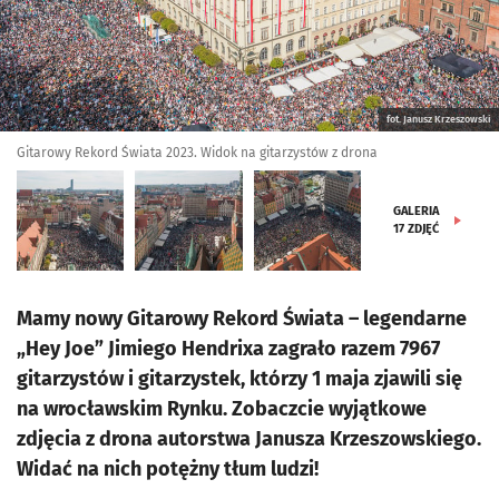
fot. Janusz Krzeszowski
Gitarowy Rekord Świata 2023. Widok na gitarzystów z drona
GALERIA
17
ZDJĘĆ
Mamy nowy Gitarowy Rekord Świata – legendarne
„Hey Joe” Jimiego Hendrixa zagrało razem 7967
gitarzystów i gitarzystek, którzy 1 maja zjawili się
na wrocławskim Rynku. Zobaczcie wyjątkowe
zdjęcia z drona autorstwa Janusza Krzeszowskiego.
Widać na nich potężny tłum ludzi!