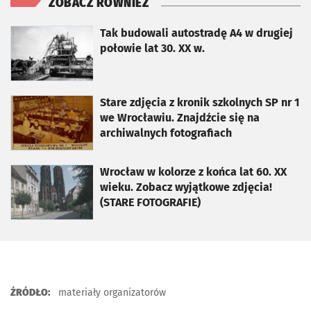
ZOBACZ RÓWNIEŻ
otworzy się w nowej karcie
Tak budowali autostradę A4 w drugiej
połowie lat 30. XX w.
otworzy się w nowej karcie
Stare zdjęcia z kronik szkolnych SP nr 1
we Wrocławiu. Znajdźcie się na
archiwalnych fotografiach
otworzy się w nowej karcie
Wrocław w kolorze z końca lat 60. XX
wieku. Zobacz wyjątkowe zdjęcia!
(STARE FOTOGRAFIE)
ŹRÓDŁO:
materiały organizatorów