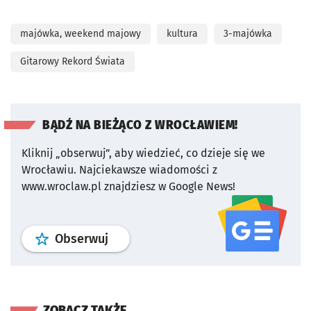
majówka, weekend majowy
kultura
3-majówka
Gitarowy Rekord Świata
BĄDŹ NA BIEŻĄCO Z WROCŁAWIEM!
Kliknij „obserwuj”, aby wiedzieć, co dzieje się we
Wrocławiu.
Najciekawsze wiadomości z
www.wroclaw.pl znajdziesz w Google News!
profil
google news
serwisu wroclaw
Obserwuj
ZOBACZ TAKŻE