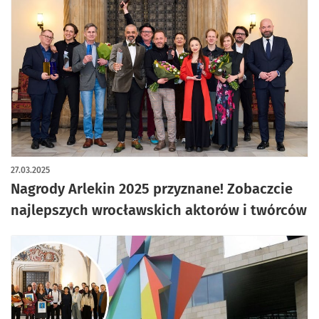
artykuł z galerią zdjęć
27.03.2025
Nagrody Arlekin 2025 przyznane! Zobaczcie
najlepszych wrocławskich aktorów i twórców