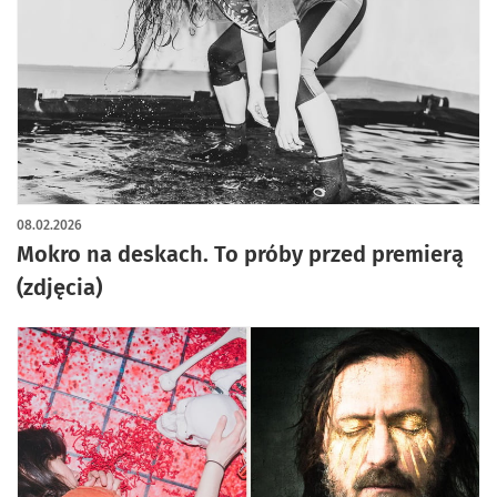
artykuł z galerią zdjęć
08.02.2026
Mokro na deskach. To próby przed premierą
(zdjęcia)