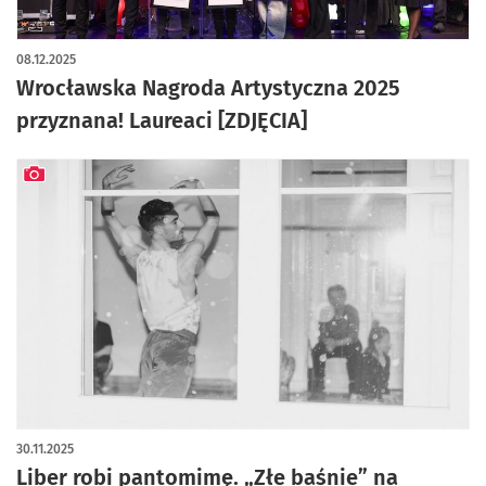
artykuł z galerią zdjęć
08.12.2025
Wrocławska Nagroda Artystyczna 2025
przyznana! Laureaci [ZDJĘCIA]
artykuł z galerią zdjęć
30.11.2025
Liber robi pantomimę. „Złe baśnie” na