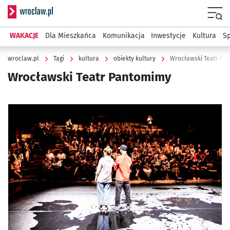
Serwis informacyjny wroclaw.pl
Menu
WAKACJE
Dla Mieszkańca
Komunikacja
Inwestycje
Kultura
Sp
wroclaw.pl
Tagi
kultura
obiekty kultury
Wrocławski Teatr Pa
Wrocławski Teatr Pantomimy