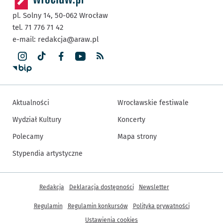
pl. Solny 14,
50-062
Wrocław
tel. 71 776 71 42
e-mail:
redakcja@araw.pl
Aktualności
Wrocławskie festiwale
Wydział Kultury
Koncerty
Polecamy
Mapa strony
Stypendia artystyczne
Inne informacje
Redakcja
Deklaracja dostępności
Newsletter
Regulamin
Regulamin konkursów
Polityka prywatności
Ustawienia cookies