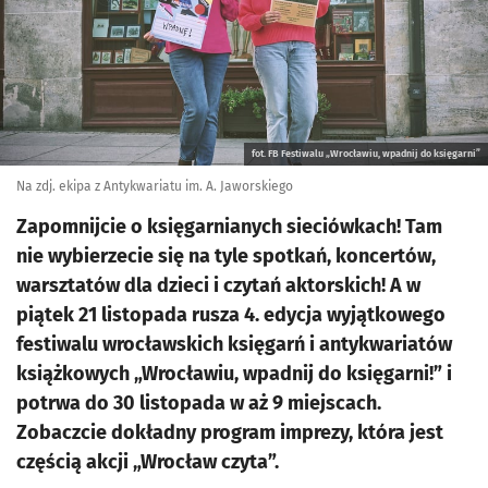
fot. FB Festiwalu „Wrocławiu, wpadnij do księgarni”
Na zdj. ekipa z Antykwariatu im. A. Jaworskiego
Zapomnijcie o księgarnianych sieciówkach! Tam
nie wybierzecie się na tyle spotkań, koncertów,
warsztatów dla dzieci i czytań aktorskich! A w
piątek 21 listopada rusza 4. edycja wyjątkowego
festiwalu wrocławskich księgarń i antykwariatów
książkowych „Wrocławiu, wpadnij do księgarni!” i
potrwa do 30 listopada w aż 9 miejscach.
Zobaczcie dokładny program imprezy, która jest
częścią akcji „Wrocław czyta”.