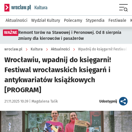
Serwis informacyjny wroclaw.pl podserwis: Kultura
Menu
Aktualności
Wydział Kultury
Polecamy
Stypendia
Festiwale
WAŻNE
Remont torów na Stawowej i Peronowej. Od 8 sierpnia
zmiany dla kierowców i pasażerów
wroclaw.pl
Kultura
Aktualności
Wpadnij do księgarni! Festiwal 
Wrocławiu, wpadnij do księgarni!
Festiwal wrocławskich księgarń i
antykwariatów książkowych
[PROGRAM]
Data publikacji:
Autor:
artykuł
21.11.2025 10:39 |
Magdalena Talik
Udostępnij
Kliknij, aby powiększyć