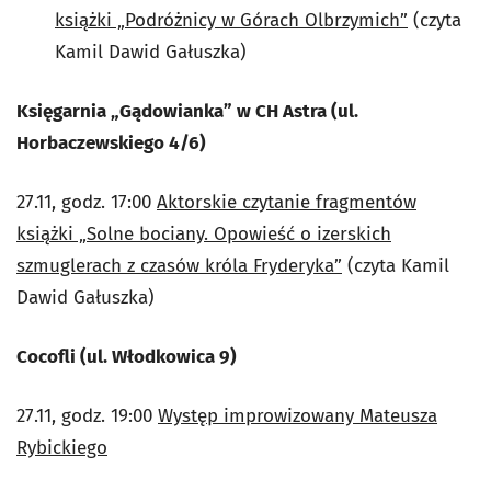
książki „Podróżnicy w Górach Olbrzymich”
(czyta
Kamil Dawid Gałuszka)
Księgarnia „Gądowianka” w CH Astra (ul.
Horbaczewskiego 4/6)
27.11, godz. 17:00
Aktorskie czytanie fragmentów
książki „Solne bociany. Opowieść o izerskich
szmuglerach z czasów króla Fryderyka”
(czyta Kamil
Dawid Gałuszka)
Cocofli (ul. Włodkowica 9)
27.11, godz. 19:00
Występ improwizowany Mateusza
Rybickiego