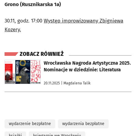
Grono (Rusznikarska 1a)
30.11, godz. 17:00
Występ improwizowany Zbigniewa
Kozery.
ZOBACZ RÓWNIEŻ
otworzy się w nowej karcie
Wrocławska Nagroda Artystyczna 2025.
Nominacje w dziedzinie: Literatura
20.11.2025
| Magdalena Talik
wydarzenie bezpłatne
wydarzenia bezpłatne
książki
księgarnie we Wrocławiu