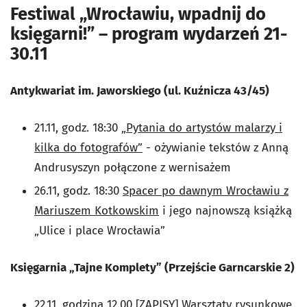
Festiwal „Wrocławiu, wpadnij do
księgarni!” – program wydarzeń 21-
30.11
Antykwariat im. Jaworskiego (ul. Kuźnicza 43/45)
21.11, godz. 18:30
„Pytania do artystów malarzy i
kilka do fotografów”
- ożywianie tekstów z Anną
Andrusyszyn połączone z wernisażem
26.11, godz. 18:30
Spacer po dawnym Wrocławiu z
Mariuszem Kotkowskim
i jego najnowszą książką
„Ulice i place Wrocławia”
Księgarnia „Tajne Komplety” (Przejście Garncarskie 2)
22.11, godzina 12.00
[ZAPISY]
Warsztaty rysunkowe