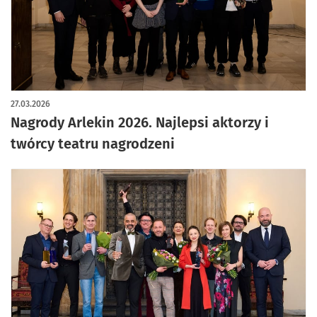
artykuł z galerią zdjęć
27.03.2026
Nagrody Arlekin 2026. Najlepsi aktorzy i
twórcy teatru nagrodzeni