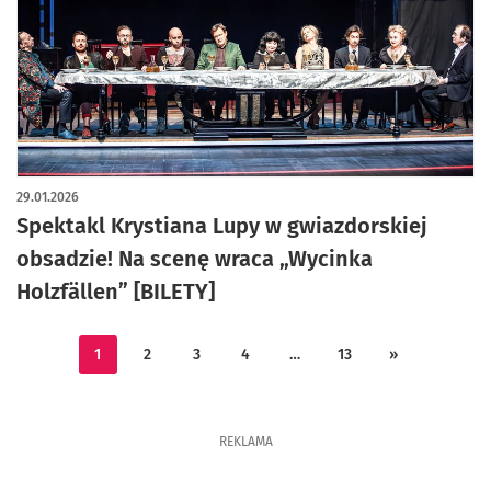
29.01.2026
Spektakl Krystiana Lupy w gwiazdorskiej
obsadzie! Na scenę wraca „Wycinka
Holzfällen” [BILETY]
1
2
3
4
…
13
»
REKLAMA