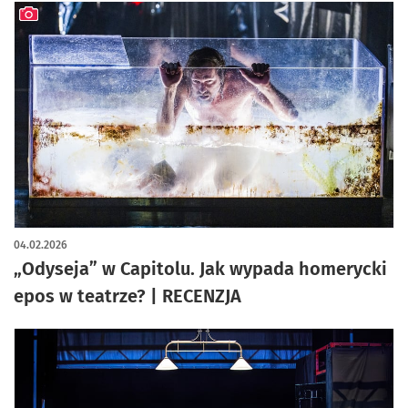
artykuł z galerią zdjęć
04.02.2026
„Odyseja” w Capitolu. Jak wypada homerycki
epos w teatrze? | RECENZJA