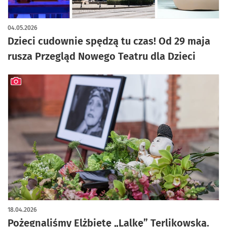
artykuł z galerią zdjęć
04.05.2026
Dzieci cudownie spędzą tu czas! Od 29 maja
rusza Przegląd Nowego Teatru dla Dzieci
artykuł z galerią zdjęć
18.04.2026
Pożegnaliśmy Elżbietę „Lalkę” Terlikowską.