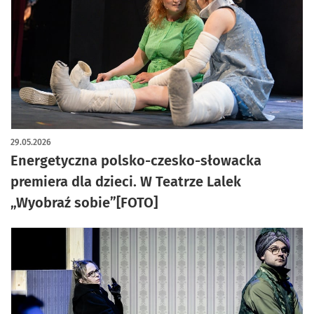
artykuł z galerią zdjęć
29.05.2026
Energetyczna polsko-czesko-słowacka
premiera dla dzieci. W Teatrze Lalek
„Wyobraź sobie”[FOTO]