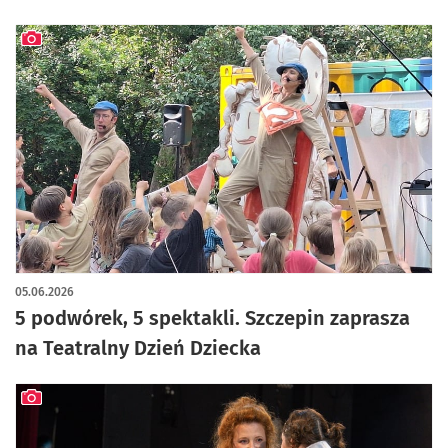
artykuł z galerią zdjęć
05.06.2026
5 podwórek, 5 spektakli. Szczepin zaprasza
na Teatralny Dzień Dziecka