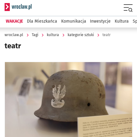
Serwis informacyjny wroclaw.pl
Menu
WAKACJE
Dla Mieszkańca
Komunikacja
Inwestycje
Kultura
Sp
wroclaw.pl
Tagi
kultura
kategorie sztuki
teatr
teatr