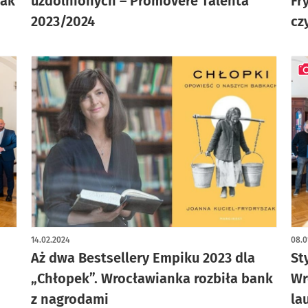
Jak
uzdolnionych – Promovere Talenta
Fr
2023/2024
cz
art
14.02.2024
08.0
Aż dwa Bestsellery Empiku 2023 dla
St
„Chłopek”. Wrocławianka rozbiła bank
Wr
z nagrodami
la