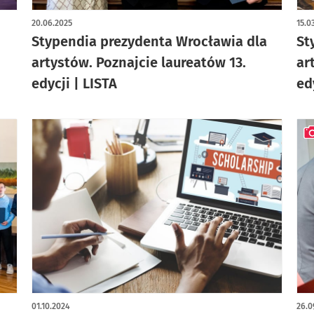
artykuł z galerią zdjęć
art
20.06.2025
15.0
Stypendia prezydenta Wrocławia dla
St
artystów. Poznajcie laureatów 13.
ar
edycji | LISTA
ed
art
01.10.2024
26.0