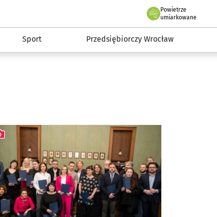
claw.pl
Powietrze
we Wrocławiu
umiarkowane
Sport
Przedsiębiorczy Wrocław