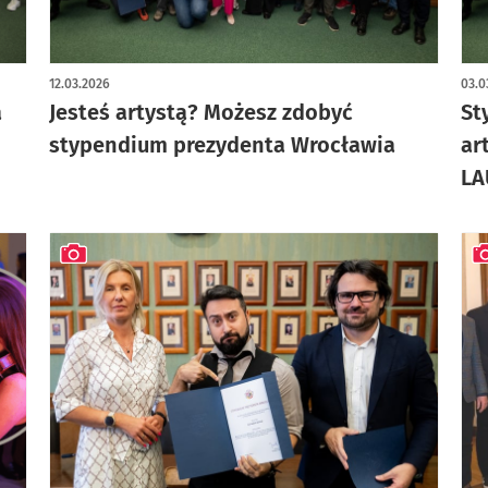
art
12.03.2026
03.0
a
Jesteś artystą? Możesz zdobyć
St
stypendium prezydenta Wrocławia
ar
LA