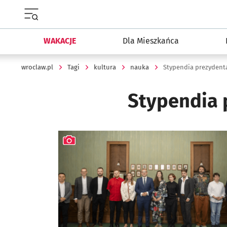
Menu główne portalu wroclaw.pl
WAKACJE
Dla Mieszkańca
wroclaw.pl
Tagi
kultura
nauka
Stypendia prezydent
Stypendia 