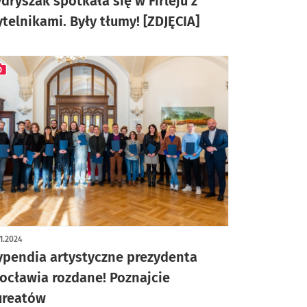
ydryszak spotkała się w Firleju z
ytelnikami. Były tłumy! [ZDJĘCIA]
ykuł z galerią zdjęć
1.2024
ypendia artystyczne prezydenta
ocławia rozdane! Poznajcie
ureatów