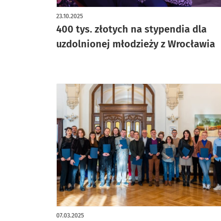
artykuł z galerią zdjęć
23.10.2025
400 tys. złotych na stypendia dla
uzdolnionej młodzieży z Wrocławia
07.03.2025