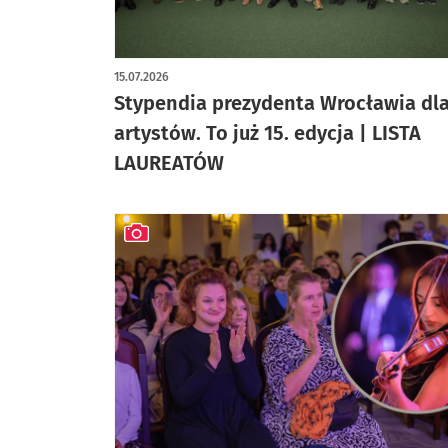
artykuł z galerią zdjęć
15.07.2026
Stypendia prezydenta Wrocławia dl
artystów. To już 15. edycja | LISTA
LAUREATÓW