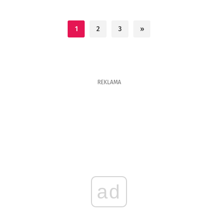
1
2
3
»
REKLAMA
ad