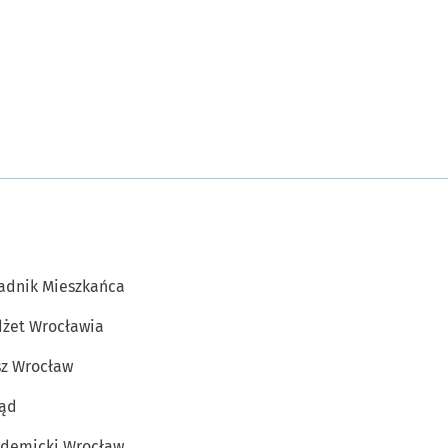
adnik Mieszkańca
żet Wrocławia
z Wrocław
ąd
demicki Wrocław