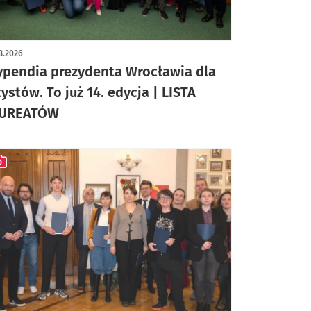
ykuł z galerią zdjęć
3.2026
ypendia prezydenta Wrocławia dla
tystów. To już 14. edycja | LISTA
UREATÓW