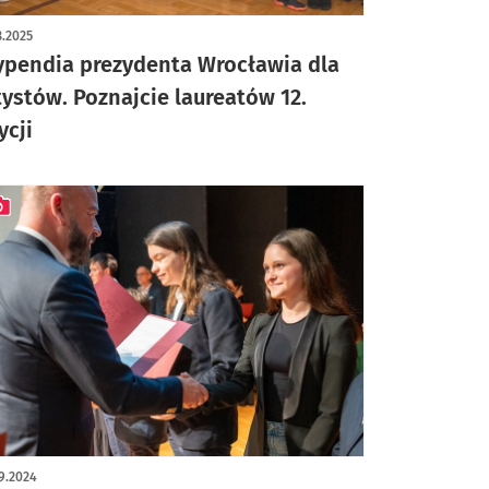
ykuł z galerią zdjęć
3.2025
ypendia prezydenta Wrocławia dla
tystów. Poznajcie laureatów 12.
ycji
ykuł z galerią zdjęć
9.2024