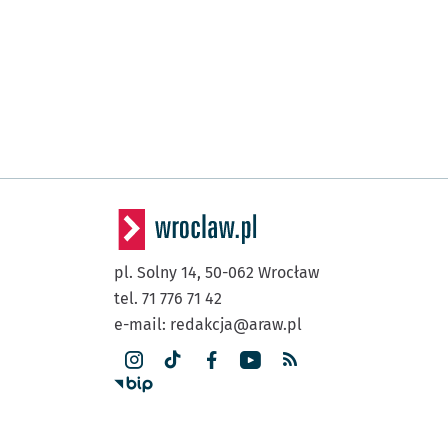
pl. Solny 14,
50-062
Wrocław
tel. 71 776 71 42
e-mail:
redakcja@araw.pl