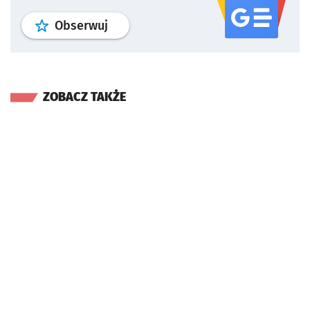
profil
google news
serwisu wroclaw
Obserwuj
ZOBACZ TAKŻE