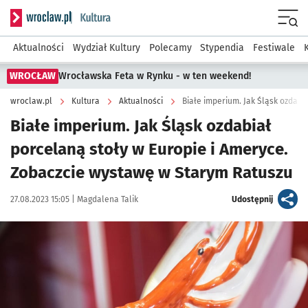
Serwis informacyjny wroclaw.pl podserwis: Kultura
Menu
Aktualności
Wydział Kultury
Polecamy
Stypendia
Festiwale
WROCŁAW
Wrocławska Feta w Rynku - w ten weekend!
wroclaw.pl
Kultura
Aktualności
Białe imperium. Jak Śląsk ozdabiał
porcelaną stoły w Europie i Ameryce.
Zobaczcie wystawę w Starym Ratuszu
Data publikacji:
Autor:
artykuł
27.08.2023 15:05 |
Magdalena Talik
Udostępnij
Kliknij, aby zobaczyć galerię
Kliknij, aby powiększyć