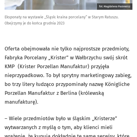
fot. Magdalena Pasiewicz
Eksponaty na wystawie „Śląsk: kraina porcelany” w Starym Ratuszu.
Obejrzymy je do końca grudnia 2023
Oferta obejmowała nie tylko najprostsze przedmioty,
Fabryka Porcelany „Krister” w Wałbrzychu swój skrót
KMP (Krister Porzellan Manufaktur) przyjęła
nieprzypadkowo. To był sprytny marketingowy zabieg,
bo trzy litery łudząco przypominały nazwę Königliche
Porzellan Manufaktur z Berlina (królewską
manufakturę).
– Wiele przedmiotów było w śląskim „Kristerze”
wytwarzanych z myślą o tym, aby klienci mieli
wrażenie, że kupują dokładnie te same serwisy, które