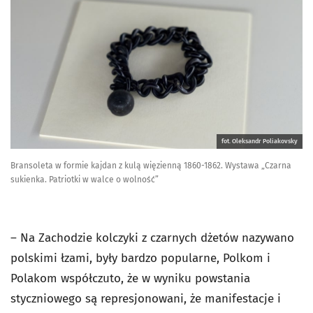
fot. Oleksandr Poliakovsky
Bransoleta w formie kajdan z kulą więzienną 1860-1862. Wystawa „Czarna
sukienka. Patriotki w walce o wolność”
– Na Zachodzie kolczyki z czarnych dżetów nazywano
polskimi łzami, były bardzo popularne, Polkom i
Polakom współczuto, że w wyniku powstania
styczniowego są represjonowani, że manifestacje i