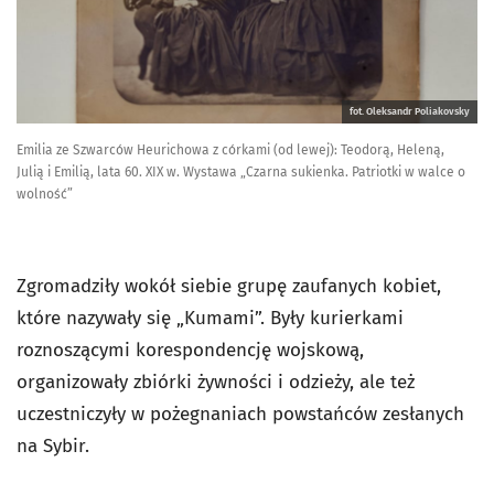
fot. Oleksandr Poliakovsky
Emilia ze Szwarców Heurichowa z córkami (od lewej): Teodorą, Heleną,
Julią i Emilią, lata 60. XIX w. Wystawa „Czarna sukienka. Patriotki w walce o
wolność”
Zgromadziły wokół siebie grupę zaufanych kobiet,
które nazywały się „Kumami”. Były kurierkami
roznoszącymi korespondencję wojskową,
organizowały zbiórki żywności i odzieży, ale też
uczestniczyły w pożegnaniach powstańców zesłanych
na Sybir.