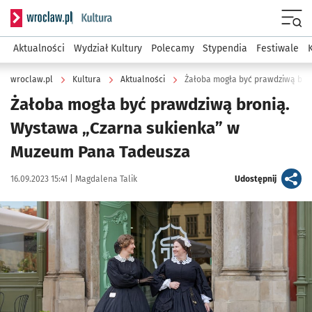
Serwis informacyjny wroclaw.pl podserwis: Kultura
Menu
Aktualności
Wydział Kultury
Polecamy
Stypendia
Festiwale
wroclaw.pl
Kultura
Aktualności
Żałoba mogła być prawdziwą bronią.
Wystawa „Czarna sukienka” w
Muzeum Pana Tadeusza
Data publikacji:
Autor:
artykuł
16.09.2023 15:41 |
Magdalena Talik
Udostępnij
Kliknij, aby zobaczyć galerię
Kliknij, aby powiększyć