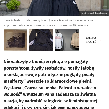
fot. Oleksandr Poliakovsky
Dwie kobiety - Edyta Herczyńska i Joanna Masiak ze Stowarzyszenia
Krynolina - ubrane w czarne suknie stylizowane na XIX-wieczne
GALERIA
37
ZDJĘĆ
Nie walczyły z bronią w ręku, ale pomagały
powstańcom, żywiły zesłańców, nosiły żałobę
określając swoje patriotyczne poglądy, pisały
manifesty i wreszcie solidarnościowe pieśni.
Wystawa „Czarna sukienka. Patriotki w walce o
wolność” w Muzeum Pana Tadeusza to świetna
okazja, by nadrobić zaległości w feministycznej
edukacji i przyjrzeć się, jak wyemancypowane