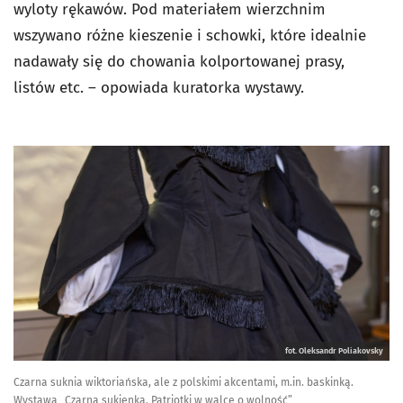
wyloty rękawów. Pod materiałem wierzchnim
wszywano różne kieszenie i schowki, które idealnie
nadawały się do chowania kolportowanej prasy,
listów etc. – opowiada kuratorka wystawy.
fot. Oleksandr Poliakovsky
Czarna suknia wiktoriańska, ale z polskimi akcentami, m.in. baskinką.
Wystawa „Czarna sukienka. Patriotki w walce o wolność”