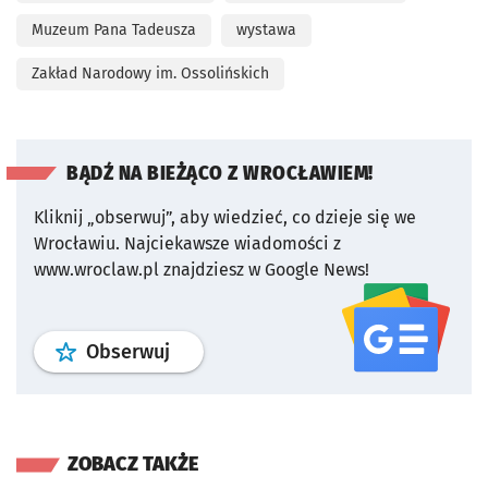
Muzeum Pana Tadeusza
wystawa
Zakład Narodowy im. Ossolińskich
BĄDŹ NA BIEŻĄCO Z WROCŁAWIEM!
Kliknij „obserwuj”, aby wiedzieć, co dzieje się we
Wrocławiu.
Najciekawsze wiadomości z
www.wroclaw.pl znajdziesz w Google News!
profil
google news
serwisu wroclaw
Obserwuj
ZOBACZ TAKŻE