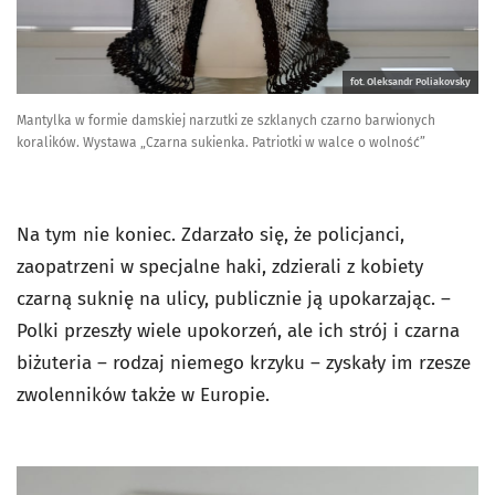
fot. Oleksandr Poliakovsky
Mantylka w formie damskiej narzutki ze szklanych czarno barwionych
koralików. Wystawa „Czarna sukienka. Patriotki w walce o wolność”
Na tym nie koniec. Zdarzało się, że policjanci,
zaopatrzeni w specjalne haki, zdzierali z kobiety
czarną suknię na ulicy, publicznie ją upokarzając. –
Polki przeszły wiele upokorzeń, ale ich strój i czarna
biżuteria – rodzaj niemego krzyku – zyskały im rzesze
zwolenników także w Europie.