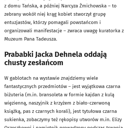
z domu Tańska, a później Narcyza Żmichowska – to
zebrany wokół niej krąg kobiet stworzył grupę
entuzjastów, którzy pomagali powstańcom i
organizowali manifestacje – zwraca uwagę kuratorka z
Muzeum Pana Tadeusza.
Prababki Jacka Dehnela oddają
chusty zesłańcom
W gablotach na wystawie znajdziemy wiele
fantastycznych przedmiotów – jest wyjątkowa czarna
biżuteria (m.in. bransoleta w formie kajdan z kulą
więzienną, naszyjnik z krzyżem z biało-czerwoną
książką, pas z czarnych korali), jest tytułowa czarna
sukienka, zobaczymy też rękopisy utworów m.in. Elizy
Orzeszkowej i pamiętnik prowadzony podczas trwania