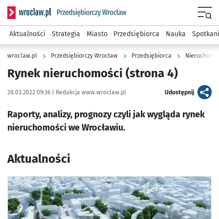
Serwis informacyjny wroclaw.pl podserwis: Strategia rozwo
Menu
Aktualności
Strategia
Miasto
Przedsiębiorca
Nauka
Spotkan
wroclaw.pl
Przedsiębiorczy Wrocław
Przedsiębiorca
Nieruchomoś
Rynek nieruchomości
(strona 4)
Data publikacji:
Autor:
artykuł
28.03.2022 09:36 |
Redakcja www.wroclaw.pl
Udostępnij
Raporty, analizy, prognozy czyli jak wygląda rynek
nieruchomości we Wrocławiu.
Aktualności