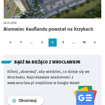
26.01.2016
Biurowiec Kauflandu powstał na Krzykach
«
1
…
3
4
5
…
10
»
BĄDŹ NA BIEŻĄCO Z WROCŁAWIEM!
Kliknij „obserwuj”, aby wiedzieć, co dzieje się we
Wrocławiu.
Najciekawsze wiadomości z
www.wroclaw.pl znajdziesz w Google News!
profil
google news
serwisu wroclaw
Obserwuj