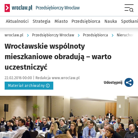
Serwis informacyjny wroclaw.pl podserwis: Strategia rozwo
Menu
Aktualności
Strategia
Miasto
Przedsiębiorca
Nauka
Spotkan
wroclaw.pl
Przedsiębiorczy Wrocław
Przedsiębiorca
Nieruchomoś
Wrocławskie wspólnoty
mieszkaniowe obradują – warto
uczestniczyć
Data publikacji:
Autor:
22.02.2016 00:00 |
Redakcja www.wroclaw.pl
artykuł
Udostępnij
Materiał archiwalny
Kliknij, aby powiększyć