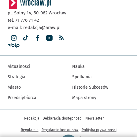
pl. Solny 14,
50-062
Wrocław
tel. 71 776 71 42
e-mail:
redakcja@araw.pl
Aktualności
Nauka
Strategia
Spotkania
Miasto
Historie Sukcesów
Przedsiębiorca
Mapa strony
Inne informacje
Redakcja
Deklaracja dostępności
Newsletter
Regulamin
Regulamin konkursów
Polityka prywatności