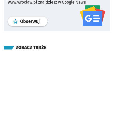
www.wroclaw.pl znajdziesz w Google News!
profil
google news
serwisu wroclaw
Obserwuj
ZOBACZ TAKŻE