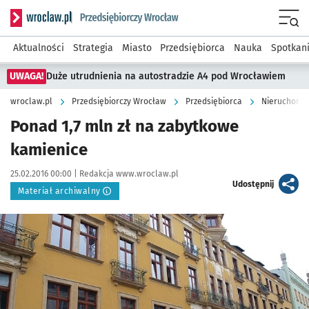
Serwis informacyjny wroclaw.pl podserwis: Strategia rozwo
Menu
Aktualności
Strategia
Miasto
Przedsiębiorca
Nauka
Spotkan
UWAGA!
Duże utrudnienia na autostradzie A4 pod Wrocławiem
wroclaw.pl
Przedsiębiorczy Wrocław
Przedsiębiorca
Nieruchomoś
Ponad 1,7 mln zł na zabytkowe
kamienice
Data publikacji:
Autor:
25.02.2016 00:00 |
Redakcja www.wroclaw.pl
artykuł
Udostępnij
Materiał archiwalny
Kliknij, aby powiększyć