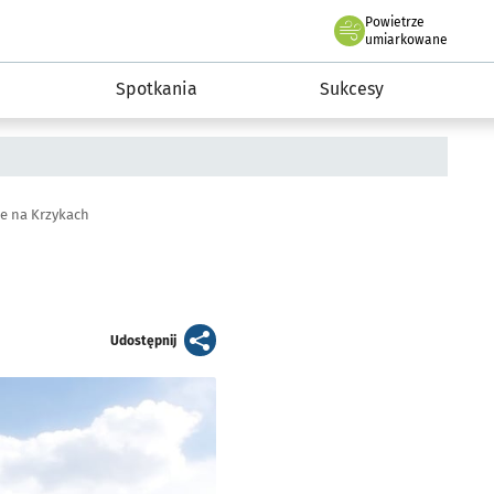
Powietrze
we Wrocławiu
a rozwoju przedsiębiorczości miasta Wrocławia
umiarkowane
Spotkania
Sukcesy
ie na Krzykach
artykuł
Udostępnij