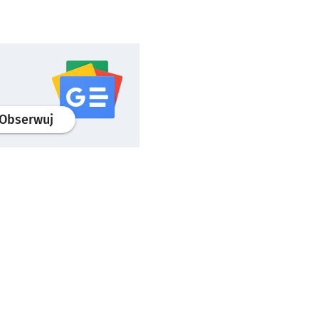
profil
google news
serwisu wroclaw.pl
Obserwuj