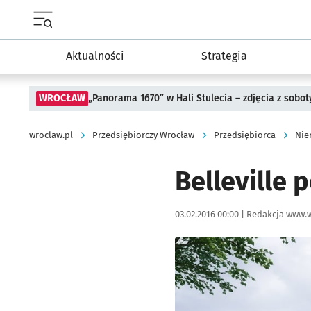
Menu główne portalu wroclaw.pl
Aktualności
Strategia
WROCŁAW
„Panorama 1670” w Hali Stulecia – zdjęcia z sobot
wroclaw.pl
Przedsiębiorczy Wrocław
Przedsiębiorca
Nie
Belleville 
Data publikacji:
Autor:
03.02.2016 00:00 |
Redakcja www.w
Kliknij, aby powiększyć