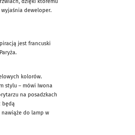
rzwiach, dzięki któremu
 wyjaśnia deweloper.
iracją jest francuski
Paryża.
telowych kolorów.
im stylu – mówi Iwona
korytarzu na posadzkach
ć będą
ie nawiąże do lamp w