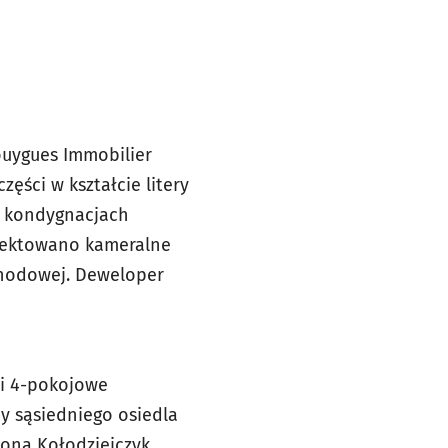
Bouygues Immobilier
zęści w kształcie litery
u kondygnacjach
ojektowano kameralne
chodowej. Deweloper
3 i 4-pokojowe
y sąsiedniego osiedla
ona Kołodziejczyk,