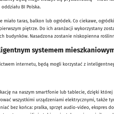
oddziału BI Polska.
 miało taras, balkon lub ogródek. Co ciekawe, ogródki 
 pierwszym piętrze. Do ich aranżacji wykorzystany zos
h budynków. Nasadzona zostanie niskopienna roślinno
nteligentnym systemem mieszkaniowy
ictwem internetu, będą mogli korzystać z inteligentn
kację na naszym smartfonie lub tablecie, dzięki które
ować wszystkimi urządzeniami elektrycznymi, także ty
iać bez końca: pralka, sprzęt audio-video, ekspres do