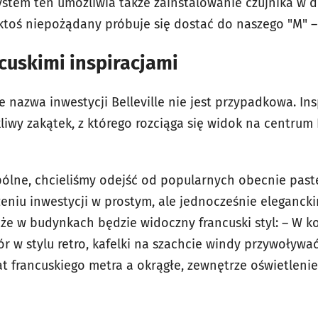
ystem ten umożliwia także zainstalowanie czujnika w d
ktoś niepożądany próbuje się dostać do naszego "M" –
ncuskimi inspiracjami
 nazwa inwestycji Belleville nie jest przypadkowa. Insp
okliwy zakątek, z którego rozciąga się widok na centrum 
spólne, chcieliśmy odejść od popularnych obecnie pas
eniu inwestycji w prostym, ale jednocześnie eleganck
, że w budynkach będzie widoczny francuski styl: – W 
r w stylu retro, kafelki na szachcie windy przywoływa
at francuskiego metra a okrągłe, zewnętrze oświetlen