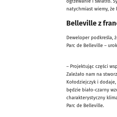
ogrzewanie i światło. S
natychmiast wiemy, że 
Belleville z fra
Deweloper podkreśla, że
Parc de Belleville – ur
– Projektując części w
Zależało nam na stworz
Kołodziejczyk i dodaje
będzie biało-czarny wzó
charakterystyczny klim
Parc de Belleville.