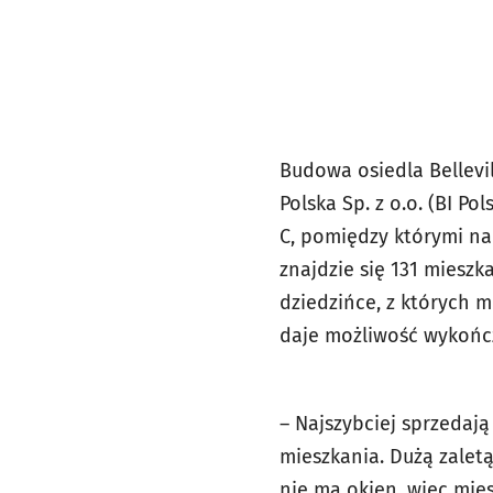
Budowa osiedla Bellevil
Polska Sp. z o.o. (BI Po
C, pomiędzy którymi na
znajdzie się 131 miesz
dziedzińce, z których 
daje możliwość wykończ
– Najszybciej sprzedają
mieszkania. Dużą zalet
nie ma okien, więc mie