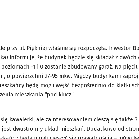
le przy ul. Piękniej właśnie się rozpoczęła. Inwestor 
lska) informuje, że budynek będzie się składał z dwóch c
 poziomach -1 i 0 zostanie zbudowany garaż. Na pięci
kań, o powierzchni 27-95 mkw. Między budynkami zapr
mieszkańcy będą mogli wejść bezpośrednio do klatki s
enia mieszkania "pod klucz".
 się kawalerki, ale zainteresowaniem cieszą się także 
ą jest dwustronny układ mieszkań. Dodatkowo od stron
szkańcy będą mogli cieszyć się prywatnością – mówi Iw