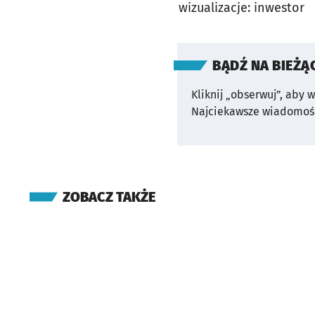
wizualizacje: inwestor
BĄDŹ NA BIEŻĄ
Kliknij „obserwuj”, aby 
Najciekawsze wiadomośc
ZOBACZ TAKŻE