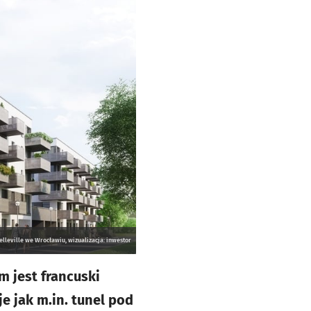
elleville we Wrocławiu, wizualizacja: inwestor
m jest francuski
e jak m.in. tunel pod