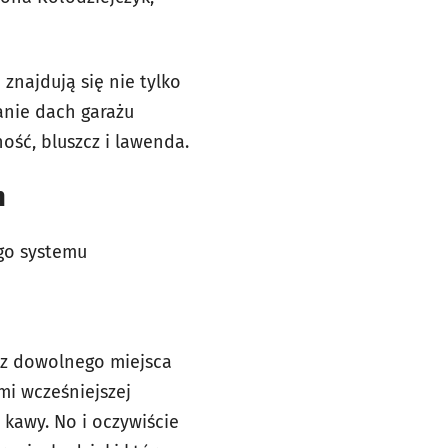
znajdują się nie tylko
tanie dach garażu
ść, bluszcz i lawenda.
m
ego systemu
j z dowolnego miejsca
mi wcześniejszej
 kawy. No i oczywiście