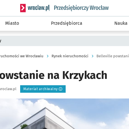
Serwis informacyjny wroclaw.pl podserwis: Strategi
Miasto
Przedsiębiorca
Nauka
y
ruchomości we Wrocławiu
Rynek nieruchomości
Belleville powstan
powstanie na Krzykach
roclaw.pl
Materiał archiwalny