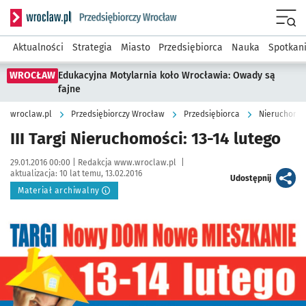
Serwis informacyjny wroclaw.pl podserwis: Strategia rozwo
Menu
Aktualności
Strategia
Miasto
Przedsiębiorca
Nauka
Spotkan
WROCŁAW
Edukacyjna Motylarnia koło Wrocławia: Owady są
fajne
wroclaw.pl
Przedsiębiorczy Wrocław
Przedsiębiorca
Nieruchomoś
III Targi Nieruchomości: 13-14 lutego
Data publikacji:
Autor:
29.01.2016 00:00 |
Redakcja www.wroclaw.pl
|
aktualizacja:
10 lat temu, 13.02.2016
artykuł
Udostępnij
Materiał archiwalny
Kliknij, aby powiększyć